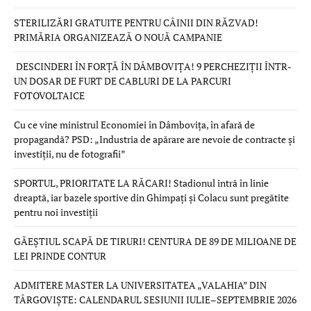
STERILIZĂRI GRATUITE PENTRU CÂINII DIN RĂZVAD!
PRIMĂRIA ORGANIZEAZĂ O NOUĂ CAMPANIE
DESCINDERI ÎN FORȚĂ ÎN DÂMBOVIȚA! 9 PERCHEZIȚII ÎNTR-
UN DOSAR DE FURT DE CABLURI DE LA PARCURI
FOTOVOLTAICE
Cu ce vine ministrul Economiei în Dâmbovița, în afară de
propagandă? PSD: „Industria de apărare are nevoie de contracte și
investiții, nu de fotografii”
SPORTUL, PRIORITATE LA RĂCARI! Stadionul intră în linie
dreaptă, iar bazele sportive din Ghimpați și Colacu sunt pregătite
pentru noi investiții
GĂEȘTIUL SCAPĂ DE TIRURI! CENTURA DE 89 DE MILIOANE DE
LEI PRINDE CONTUR
ADMITERE MASTER LA UNIVERSITATEA „VALAHIA” DIN
TÂRGOVIȘTE: CALENDARUL SESIUNII IULIE–SEPTEMBRIE 2026