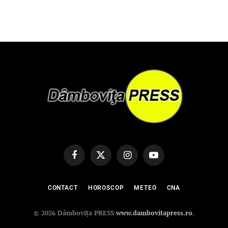
Facebook
X
Instagram
YouTube
(Twitter)
CONTACT
HOROSCOP
METEO
CNA
© 2026 Dâmbovița PRESS
www.dambovitapress.ro
.