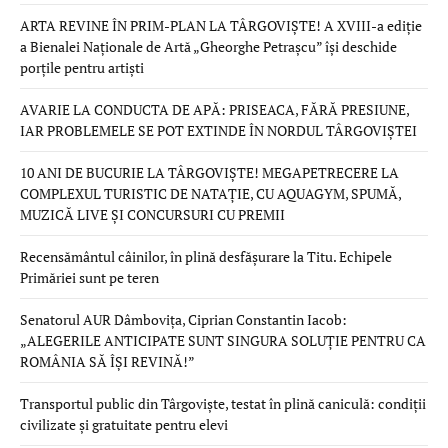
ARTA REVINE ÎN PRIM-PLAN LA TÂRGOVIȘTE! A XVIII-a ediție
a Bienalei Naționale de Artă „Gheorghe Petrașcu” își deschide
porțile pentru artiști
AVARIE LA CONDUCTA DE APĂ: PRISEACA, FĂRĂ PRESIUNE,
IAR PROBLEMELE SE POT EXTINDE ÎN NORDUL TÂRGOVIȘTEI
10 ANI DE BUCURIE LA TÂRGOVIȘTE! MEGAPETRECERE LA
COMPLEXUL TURISTIC DE NATAȚIE, CU AQUAGYM, SPUMĂ,
MUZICĂ LIVE ȘI CONCURSURI CU PREMII
Recensământul câinilor, în plină desfășurare la Titu. Echipele
Primăriei sunt pe teren
Senatorul AUR Dâmbovița, Ciprian Constantin Iacob:
„ALEGERILE ANTICIPATE SUNT SINGURA SOLUȚIE PENTRU CA
ROMÂNIA SĂ ÎȘI REVINĂ!”
Transportul public din Târgoviște, testat în plină caniculă: condiții
civilizate și gratuitate pentru elevi