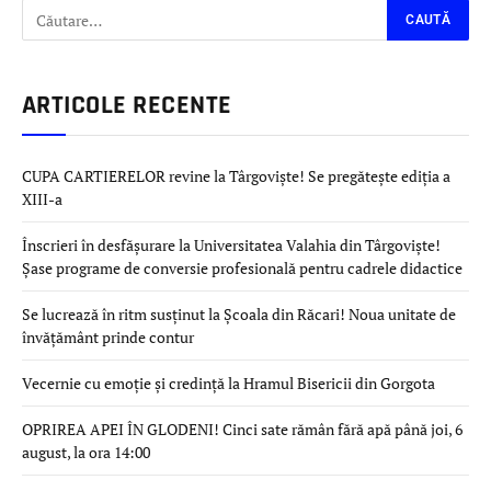
ARTICOLE RECENTE
CUPA CARTIERELOR revine la Târgoviște! Se pregătește ediția a
XIII-a
Înscrieri în desfășurare la Universitatea Valahia din Târgoviște!
Șase programe de conversie profesională pentru cadrele didactice
Se lucrează în ritm susținut la Școala din Răcari! Noua unitate de
învățământ prinde contur
Vecernie cu emoție și credință la Hramul Bisericii din Gorgota
OPRIREA APEI ÎN GLODENI! Cinci sate rămân fără apă până joi, 6
august, la ora 14:00