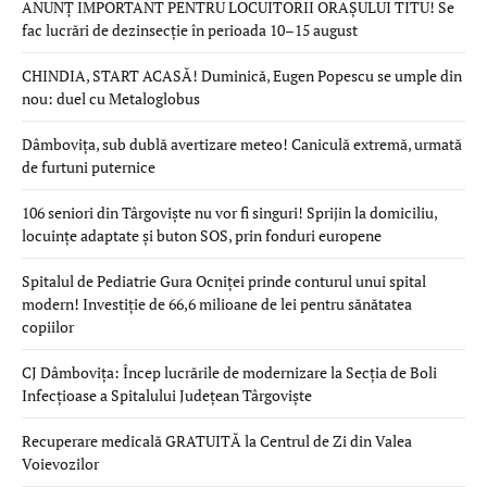
ANUNȚ IMPORTANT PENTRU LOCUITORII ORAȘULUI TITU! Se
fac lucrări de dezinsecție în perioada 10–15 august
CHINDIA, START ACASĂ! Duminică, Eugen Popescu se umple din
nou: duel cu Metaloglobus
Dâmbovița, sub dublă avertizare meteo! Caniculă extremă, urmată
de furtuni puternice
106 seniori din Târgoviște nu vor fi singuri! Sprijin la domiciliu,
locuințe adaptate și buton SOS, prin fonduri europene
Spitalul de Pediatrie Gura Ocniței prinde conturul unui spital
modern! Investiție de 66,6 milioane de lei pentru sănătatea
copiilor
CJ Dâmbovița: Încep lucrările de modernizare la Secția de Boli
Infecțioase a Spitalului Județean Târgoviște
Recuperare medicală GRATUITĂ la Centrul de Zi din Valea
Voievozilor