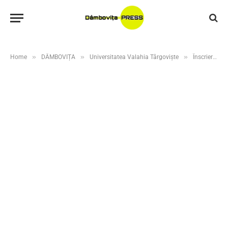
»
»
»
Home
DÂMBOVIȚA
Universitatea Valahia Târgoviște
Înscrieri deschise la programele de master ale Facultății de Ingineria Mediului și Știința Alimentelor – Universitatea Valahia din Târgoviște