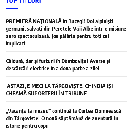
TOP TITLURI
PREMIERĂ NAȚIONALĂ în Bucegi! Doi alpiniști
germani, salvați din Peretele Văii Albe într-o misiune
aero spectaculoasă. Jos pălăria pentru toți cei
implicați!
Căldură, dar și furtuni în Dâmbovița! Averse și
descărcări electrice în a doua parte a zilei
ASTĂZI, E MECI LA TÂRGOVIȘTE! CHINDIA ÎȘI
CHEAMĂ SUPORTERII ÎN TRIBUNE
„Vacanța la muzeu” continuă la Curtea Domnească
din Târgoviște! O nouă săptămână de aventură în
istorie pentru copii