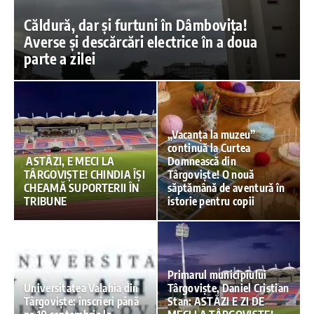
Căldură, dar și furtuni în Dâmbovița!
Averse și descărcări electrice în a doua
parte a zilei
„Vacanța la muzeu”
continuă la Curtea
ASTĂZI, E MECI LA
Domnească din
TÂRGOVIȘTE! CHINDIA ÎȘI
Târgoviște! O nouă
CHEAMĂ SUPORTERII ÎN
săptămână de aventură în
TRIBUNE
istorie pentru copii
Primarul municipiului
Universitatea Valahia din
Târgoviște, Daniel Cristian
Târgoviște: înscrieri până
Stan: ASTĂZI E ZI DE