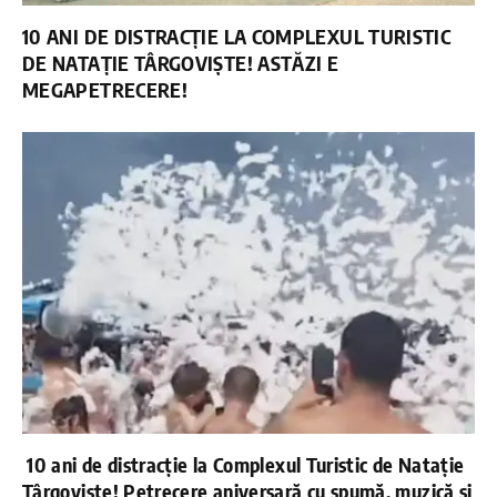
10 ANI DE DISTRACȚIE LA COMPLEXUL TURISTIC
DE NATAȚIE TÂRGOVIȘTE! ASTĂZI E
MEGAPETRECERE!
10 ani de distracție la Complexul Turistic de Natație
Târgoviște! Petrecere aniversară cu spumă, muzică și