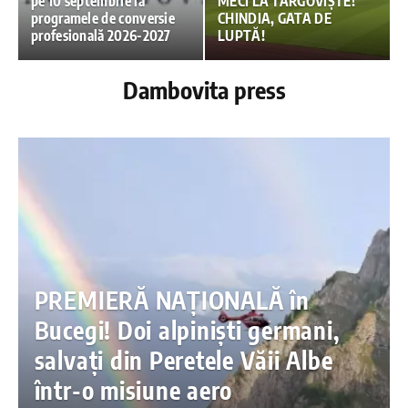
pe 10 septembrie la
MECI LA TÂRGOVIȘTE!
programele de conversie
CHINDIA, GATA DE
profesională 2026-2027
LUPTĂ!
Dambovita press
PREMIERĂ NAȚIONALĂ în
Bucegi! Doi alpiniști germani,
salvați din Peretele Văii Albe
într-o misiune aero