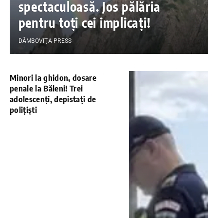
spectaculoasă. Jos pălăria
pentru toți cei implicați!
DÂMBOVIŢA PRESS
Minori la ghidon, dosare
penale la Băleni! Trei
adolescenți, depistați de
polițiști