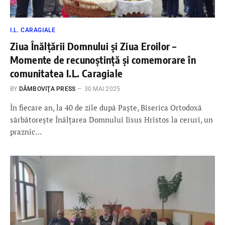
I.L. CARAGIALE
Ziua Înălțării Domnului și Ziua Eroilor –
Momente de recunoștință și comemorare în
comunitatea I.L. Caragiale
BY
DÂMBOVIŢA PRESS
30 MAI 2025
În fiecare an, la 40 de zile după Paște, Biserica Ortodoxă
sărbătorește Înălțarea Domnului Iisus Hristos la ceruri, un
praznic…