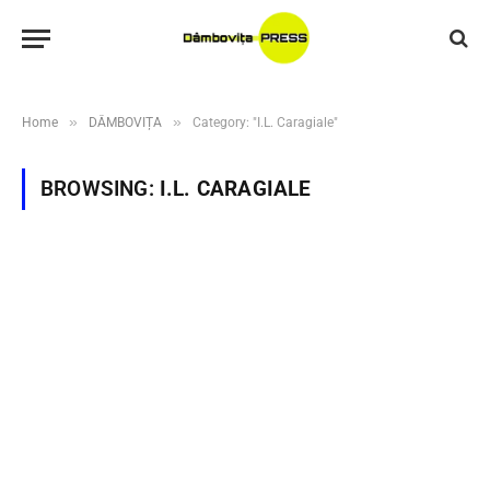
»
»
Home
DÂMBOVIȚA
Category: "I.L. Caragiale"
BROWSING:
I.L. CARAGIALE