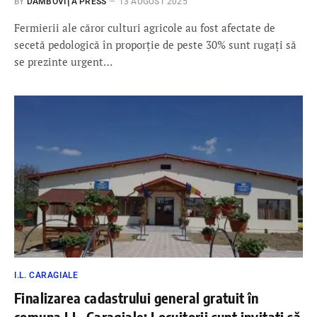
BY
DÂMBOVIŢA PRESS
13 AUGUST 2025
Fermierii ale căror culturi agricole au fost afectate de
secetă pedologică în proporție de peste 30% sunt rugați să
se prezinte urgent…
I.L. CARAGIALE
Finalizarea cadastrului general gratuit în
comuna I.L. Caragiale: Locuitorii sunt invitați să