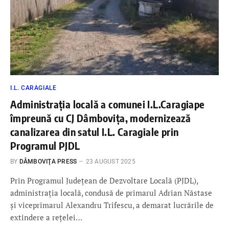
I.L. CARAGIALE
Administrația locală a comunei I.L.Caragiape
împreună cu CJ Dâmbovița, modernizează
canalizarea din satul I.L. Caragiale prin
Programul PJDL
BY
DÂMBOVIŢA PRESS
23 AUGUST 2025
Prin Programul Județean de Dezvoltare Locală (PJDL),
administrația locală, condusă de primarul Adrian Năstase
și viceprimarul Alexandru Trifescu, a demarat lucrările de
extindere a rețelei…