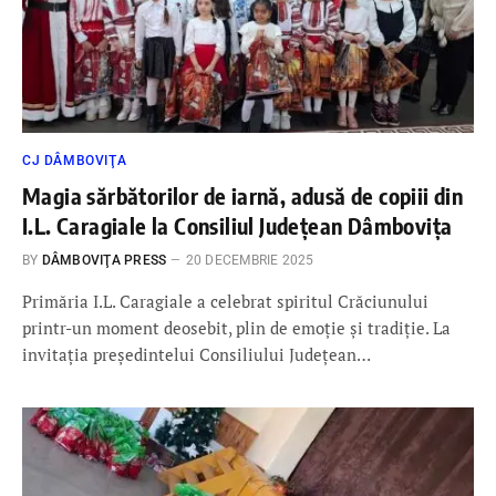
CJ DÂMBOVIŢA
Magia sărbătorilor de iarnă, adusă de copiii din
I.L. Caragiale la Consiliul Județean Dâmbovița
BY
DÂMBOVIŢA PRESS
20 DECEMBRIE 2025
Primăria I.L. Caragiale a celebrat spiritul Crăciunului
printr-un moment deosebit, plin de emoție și tradiție. La
invitația președintelui Consiliului Județean…