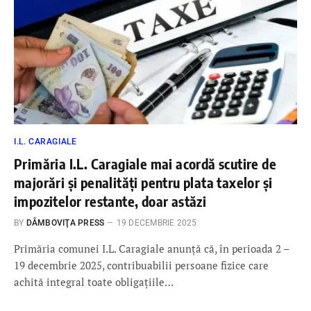
I.L. CARAGIALE
Primăria I.L. Caragiale mai acordă scutire de
majorări și penalități pentru plata taxelor și
impozitelor restante, doar astăzi
BY
DÂMBOVIŢA PRESS
19 DECEMBRIE 2025
Primăria comunei I.L. Caragiale anunță că, în perioada 2 –
19 decembrie 2025, contribuabilii persoane fizice care
achită integral toate obligațiile…