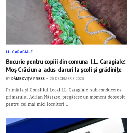
I.L. CARAGIALE
Bucurie pentru copiii din comuna I.L. Caragiale:
Moș Crăciun a adus daruri la școli și grădinițe
BY
DÂMBOVIŢA PRESS
20 DECEMBRIE 2025
Primăria și Consiliul Local I.L. Caragiale, sub conducerea
primarului Adrian Năstase, pregătesc un moment deosebit
pentru cei mai mici locuitori…