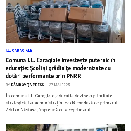
I.L. CARAGIALE
Comuna I.L. Caragiale investește puternic în
educație: Școli și grădinițe modernizate cu
dotări performante prin PNRR
BY
DÂMBOVIŢA PRESS
27 MAI 2025
În comuna I.L. Caragiale, educația devine o prioritate
strategică, iar administrația locală condusă de primarul
Adrian Năstase, împreună cu viceprimarul…