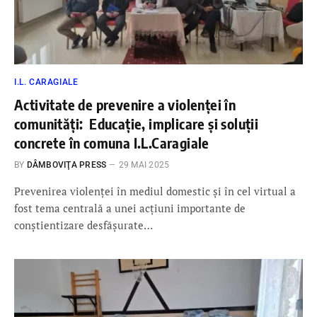
I.L. CARAGIALE
Activitate de prevenire a violenței în
comunități: Educație, implicare și soluții
concrete în comuna I.L.Caragiale
BY
DÂMBOVIŢA PRESS
29 MAI 2025
Prevenirea violenței în mediul domestic și în cel virtual a
fost tema centrală a unei acțiuni importante de
conștientizare desfășurate…