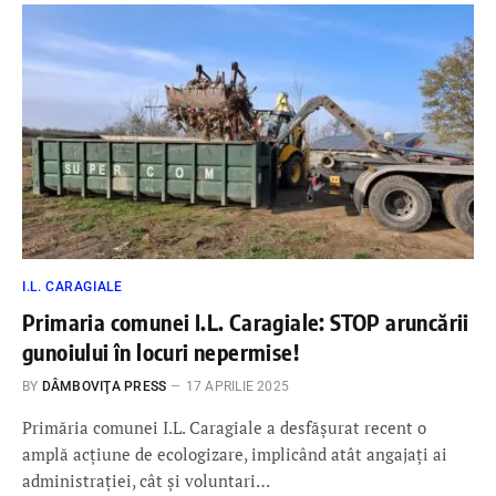
I.L. CARAGIALE
Primaria comunei I.L. Caragiale: STOP aruncării
gunoiului în locuri nepermise!
BY
DÂMBOVIŢA PRESS
17 APRILIE 2025
Primăria comunei I.L. Caragiale a desfășurat recent o
amplă acțiune de ecologizare, implicând atât angajați ai
administrației, cât și voluntari…