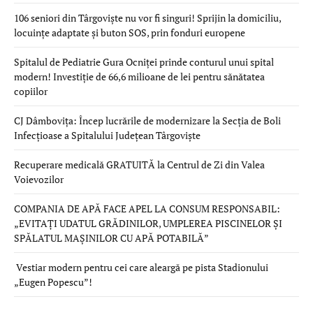
106 seniori din Târgoviște nu vor fi singuri! Sprijin la domiciliu,
locuințe adaptate și buton SOS, prin fonduri europene
Spitalul de Pediatrie Gura Ocniței prinde conturul unui spital
modern! Investiție de 66,6 milioane de lei pentru sănătatea
copiilor
CJ Dâmbovița: Încep lucrările de modernizare la Secția de Boli
Infecțioase a Spitalului Județean Târgoviște
Recuperare medicală GRATUITĂ la Centrul de Zi din Valea
Voievozilor
COMPANIA DE APĂ FACE APEL LA CONSUM RESPONSABIL:
„EVITAȚI UDATUL GRĂDINILOR, UMPLEREA PISCINELOR ȘI
SPĂLATUL MAȘINILOR CU APĂ POTABILĂ”
Vestiar modern pentru cei care aleargă pe pista Stadionului
„Eugen Popescu”!