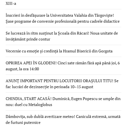
XIII-a
Înscrieri în desfășurare la Universitatea Valahia din Târgoviște!
Șase programe de conversie profesională pentru cadrele didactice
Se lucrează în ritm susținut la Școala din Răcari! Noua unitate de
învățământ prinde contur
Vecernie cu emoție și credință la Hramul Bisericii din Gorgota
OPRIREA APEI ÎN GLODENI! Cinci sate rămân fără apă până joi, 6
august, la ora 14:00
ANUNȚ IMPORTANT PENTRU LOCUITORII ORAȘULUI TITU! Se
fac lucrări de dezinsecție în perioada 10–15 august
CHINDIA, START ACASĂ! Duminică, Eugen Popescu se umple din
nou: duel cu Metaloglobus
Dâmbovița, sub dublă avertizare meteo! Caniculă extremă, urmată
de furtuni puternice