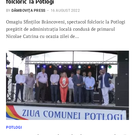
folcloric la Potlogi
BY
DÂMBOVIŢA PRESS
16 AUGUST 2022
Omagiu Sfinților Brâncoveni, spectacol folcloric la Potlogi
pregătit de administrația locală condusă de primarul
Nicolae Catrina cu ocazia zilei de…
POTLOGI