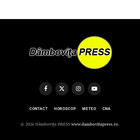
Facebook
X
Instagram
YouTube
(Twitter)
CONTACT
HOROSCOP
METEO
CNA
© 2026 Dâmbovița PRESS
www.dambovitapress.ro
.