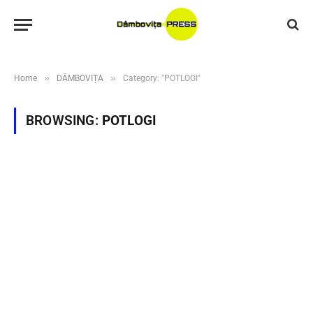
»
»
Home
DÂMBOVIȚA
Category: "POTLOGI"
BROWSING:
POTLOGI