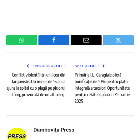
WhatsApp
Facebook
Email
Twitter
PREVIOUS ARTICLE
NEXT ARTICLE
Conflict violent într-un liceu din
Primăria I.L. Caragiale oferă
Târgoviște: Un minor de 16 ani a
bonificație de 10% pentru plata
ajuns la spital cu o plagă pe piciorul
integrală a taxelor: Oportunitate
stâng, provocată de un alt coleg
pentru cetățeni până la 31 martie
2025
Dâmboviţa Press