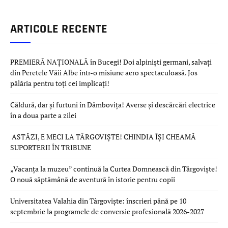
ARTICOLE RECENTE
PREMIERĂ NAȚIONALĂ în Bucegi! Doi alpiniști germani, salvați
din Peretele Văii Albe într-o misiune aero spectaculoasă. Jos
pălăria pentru toți cei implicați!
Căldură, dar și furtuni în Dâmbovița! Averse și descărcări electrice
în a doua parte a zilei
ASTĂZI, E MECI LA TÂRGOVIȘTE! CHINDIA ÎȘI CHEAMĂ
SUPORTERII ÎN TRIBUNE
„Vacanța la muzeu” continuă la Curtea Domnească din Târgoviște!
O nouă săptămână de aventură în istorie pentru copii
Universitatea Valahia din Târgoviște: înscrieri până pe 10
septembrie la programele de conversie profesională 2026-2027