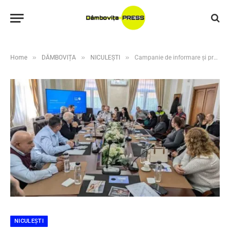
»
»
»
Home
DÂMBOVIȚA
NICULEȘTI
Campanie de informare și prevenire la Primăria Niculești: Colaborare între Poliție și comunitate pentru siguranța publică
NICULEȘTI