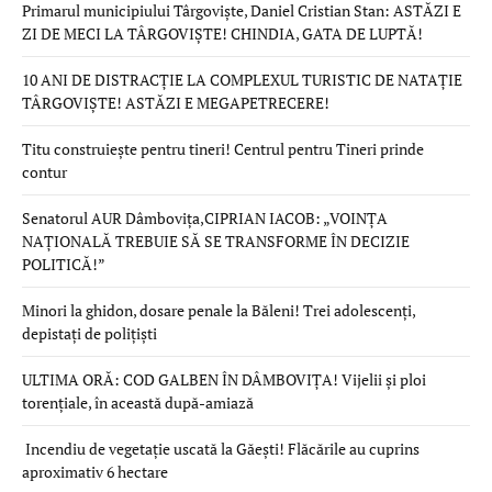
Primarul municipiului Târgoviște, Daniel Cristian Stan: ASTĂZI E
ZI DE MECI LA TÂRGOVIȘTE! CHINDIA, GATA DE LUPTĂ!
10 ANI DE DISTRACȚIE LA COMPLEXUL TURISTIC DE NATAȚIE
TÂRGOVIȘTE! ASTĂZI E MEGAPETRECERE!
Titu construiește pentru tineri! Centrul pentru Tineri prinde
contur
Senatorul AUR Dâmbovița,CIPRIAN IACOB: „VOINȚA
NAȚIONALĂ TREBUIE SĂ SE TRANSFORME ÎN DECIZIE
POLITICĂ!”
Minori la ghidon, dosare penale la Băleni! Trei adolescenți,
depistați de polițiști
ULTIMA ORĂ: COD GALBEN ÎN DÂMBOVIȚA! Vijelii și ploi
torențiale, în această după-amiază
Incendiu de vegetație uscată la Găești! Flăcările au cuprins
aproximativ 6 hectare