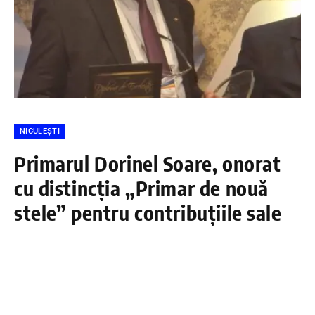
NICULEȘTI
Primarul Dorinel Soare, onorat
cu distincția „Primar de nouă
stele” pentru contribuțiile sale
remarcabile în comuna Niculești
DÂMBOVIŢA PRESS
26 FEBRUARIE 2025