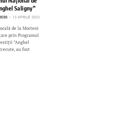
mul Național de
Anghel Saligny”
RESS
13 APRILIE 2023
ocală de la Morteni
nțare prin Programul
estiții ”Anghel
trecute, au fost