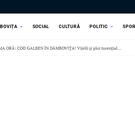
BOVIȚA
SOCIAL
CULTURĂ
POLITIC
SPO
ULTIMA ORĂ: COD GALBEN ÎN DÂMBOVIȚA! Vijelii și ploi torențiale, în această după-amiază