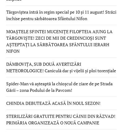
Târgoviștea intră în regim special pe 10 și 11 august! Străzi
închise pentru sărbătoarea Sfântului Nifon
MOAȘTELE SFINTEI MUCENIȚE FILOFTEIA AJUNG LA
TÂRGOVIȘTE! ZECI DE MII DE CREDINCIOȘI SUNT
AȘTEPTAȚI LA SĂRBĂTOAREA SFÂNTULUI IERARH
NIFON
DÂMBOVIȚA, SUB DOUĂ AVERTIZĂRI
METEOROLOGICE! Caniculă dar și vijelii și ploi torențiale
Spider-Man vă așteaptă la chioșcul de ziare de pe Strada
Gării – zona Podului de la Pavcom!
CHINDIA DEBUTEAZĂ ACASĂ ÎN NOUL SEZON!
STERILIZĂRI GRATUITE PENTRU CÂINII DIN RĂZVAD!
PRIMĂRIA ORGANIZEAZĂ O NOUĂ CAMPANIE