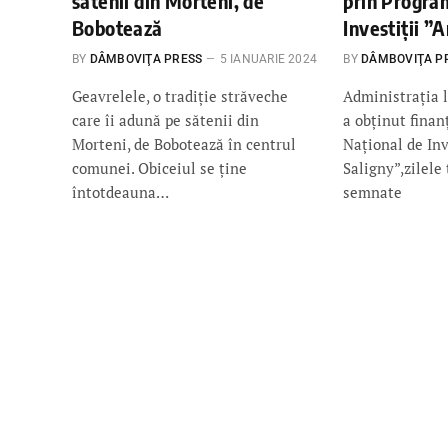
sătenii din Morteni, de
prin Progra
Bobotează
Investiții ”
BY
DÂMBOVIŢA PRESS
5 IANUARIE 2024
BY
DÂMBOVIŢA P
Geavrelele, o tradiţie străveche
Administrația l
care îi adună pe sătenii din
a obținut fina
Morteni, de Bobotează în centrul
Național de Inv
comunei. Obiceiul se ţine
Saligny”,zilele 
întotdeauna…
semnate