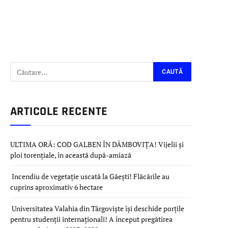
ARTICOLE RECENTE
ULTIMA ORĂ: COD GALBEN ÎN DÂMBOVIȚA! Vijelii și
ploi torențiale, în această după-amiază
Incendiu de vegetație uscată la Găești! Flăcările au
cuprins aproximativ 6 hectare
Universitatea Valahia din Târgoviște își deschide porțile
pentru studenții internaționali! A început pregătirea