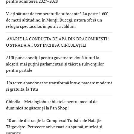
pentru admiterea 2027–2028
V-ați săturat de temperaturile sufocante? La peste 1.600
de metri altitudine, în Munții Bucegi, natura oferă un
refugiu spectaculos împotriva căldurii
AVARIE LA CONDUCTA DE APĂ DIN DRAGOMIREȘTI!
O STRADĂ A FOST ÎNCHISĂ CIRCULAȚIEI
AUR pune condiții pentru guvernare: două tururi la
alegeri, mai puțini parlamentari și tăierea subvențiilor
pentru partide
Un teren abandonat se transformă într-o parcare modernă
și gratuită, la Titu
Chindia – Metaloglobus: biletele pentru meciul de
duminică se găsesc și la Fan Shop!
10 ani de distracție la Complexul Turistic de Natație
Târgoviște! Petrecere aniversară cu spumă, muzică și
surprize