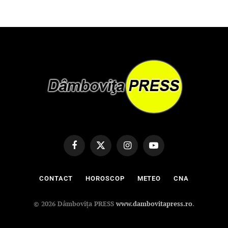
Facebook
X
Instagram
YouTube
(Twitter)
CONTACT
HOROSCOP
METEO
CNA
© 2026 Dâmbovița PRESS
www.dambovitapress.ro
.