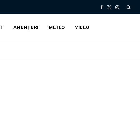
Facebook
X
Instagram
(Twitter)
RT
ANUNȚURI
METEO
VIDEO