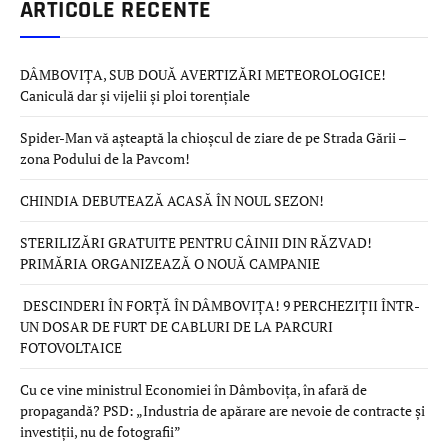
ARTICOLE RECENTE
DÂMBOVIȚA, SUB DOUĂ AVERTIZĂRI METEOROLOGICE!
Caniculă dar și vijelii și ploi torențiale
Spider-Man vă așteaptă la chioșcul de ziare de pe Strada Gării –
zona Podului de la Pavcom!
CHINDIA DEBUTEAZĂ ACASĂ ÎN NOUL SEZON!
STERILIZĂRI GRATUITE PENTRU CÂINII DIN RĂZVAD!
PRIMĂRIA ORGANIZEAZĂ O NOUĂ CAMPANIE
DESCINDERI ÎN FORȚĂ ÎN DÂMBOVIȚA! 9 PERCHEZIȚII ÎNTR-
UN DOSAR DE FURT DE CABLURI DE LA PARCURI
FOTOVOLTAICE
Cu ce vine ministrul Economiei în Dâmbovița, în afară de
propagandă? PSD: „Industria de apărare are nevoie de contracte și
investiții, nu de fotografii”