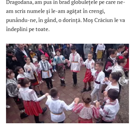
Dragodana, am pus în brad globulețele pe care ne-
am scris numele și le-am agățat în crengi,
punându-ne, în gând, o dorință. Moș Crăciun le va
îndeplini pe toate.