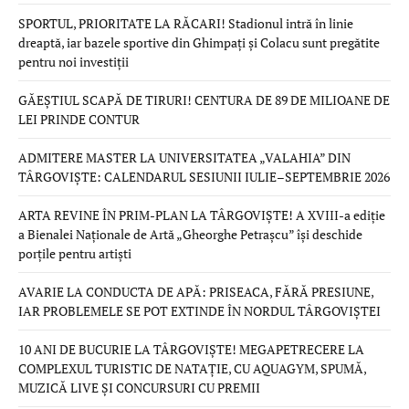
SPORTUL, PRIORITATE LA RĂCARI! Stadionul intră în linie
dreaptă, iar bazele sportive din Ghimpați și Colacu sunt pregătite
pentru noi investiții
GĂEȘTIUL SCAPĂ DE TIRURI! CENTURA DE 89 DE MILIOANE DE
LEI PRINDE CONTUR
ADMITERE MASTER LA UNIVERSITATEA „VALAHIA” DIN
TÂRGOVIȘTE: CALENDARUL SESIUNII IULIE–SEPTEMBRIE 2026
ARTA REVINE ÎN PRIM-PLAN LA TÂRGOVIȘTE! A XVIII-a ediție
a Bienalei Naționale de Artă „Gheorghe Petrașcu” își deschide
porțile pentru artiști
AVARIE LA CONDUCTA DE APĂ: PRISEACA, FĂRĂ PRESIUNE,
IAR PROBLEMELE SE POT EXTINDE ÎN NORDUL TÂRGOVIȘTEI
10 ANI DE BUCURIE LA TÂRGOVIȘTE! MEGAPETRECERE LA
COMPLEXUL TURISTIC DE NATAȚIE, CU AQUAGYM, SPUMĂ,
MUZICĂ LIVE ȘI CONCURSURI CU PREMII