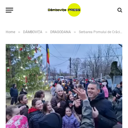
»
»
»
Home
DÂMBOVIȚA
DRAGODANA
Serbarea Pomului de Crăciun din comuna Dragodana, un eveniment ce va deveni tradiție