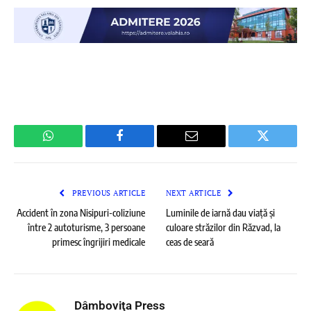
WhatsApp
Facebook
Email
Twitter
PREVIOUS ARTICLE
NEXT ARTICLE
Accident în zona Nisipuri-coliziune
Luminile de iarnă dau viață și
între 2 autoturisme, 3 persoane
culoare străzilor din Răzvad, la
primesc îngrijiri medicale
ceas de seară
Dâmboviţa Press