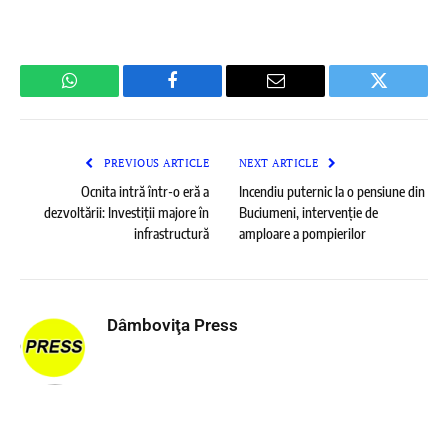
WhatsApp
Facebook
Email
Twitter
PREVIOUS ARTICLE
NEXT ARTICLE
Ocnita intră într-o eră a
Incendiu puternic la o pensiune din
dezvoltării: Investiții majore în
Buciumeni, intervenție de
infrastructură
amploare a pompierilor
Dâmboviţa Press