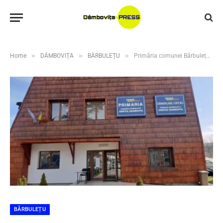
»
»
»
Home
DÂMBOVIȚA
BĂRBULEȚU
Primăria comunei Bărbulețu anunță lansarea Programului Rabla pentru Sobe
BĂRBULEȚU