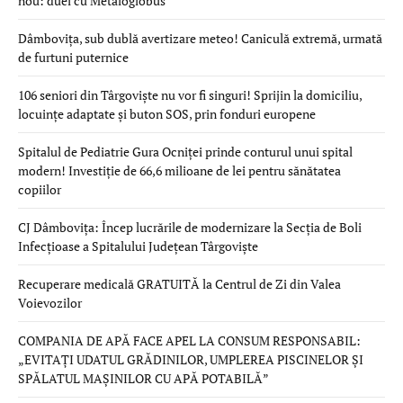
nou: duel cu Metaloglobus
Dâmbovița, sub dublă avertizare meteo! Caniculă extremă, urmată
de furtuni puternice
106 seniori din Târgoviște nu vor fi singuri! Sprijin la domiciliu,
locuințe adaptate și buton SOS, prin fonduri europene
Spitalul de Pediatrie Gura Ocniței prinde conturul unui spital
modern! Investiție de 66,6 milioane de lei pentru sănătatea
copiilor
CJ Dâmbovița: Încep lucrările de modernizare la Secția de Boli
Infecțioase a Spitalului Județean Târgoviște
Recuperare medicală GRATUITĂ la Centrul de Zi din Valea
Voievozilor
COMPANIA DE APĂ FACE APEL LA CONSUM RESPONSABIL:
„EVITAȚI UDATUL GRĂDINILOR, UMPLEREA PISCINELOR ȘI
SPĂLATUL MAȘINILOR CU APĂ POTABILĂ”