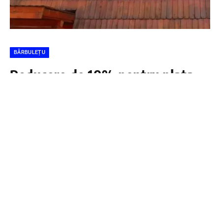
BĂRBULEȚU
Reducere de 10% pentru plata
integrală a taxelor locale în
comuna Bărbulețu
DÂMBOVIŢA PRESS
9 MARTIE 2025
Reducere de 10% pentru plata integrală a