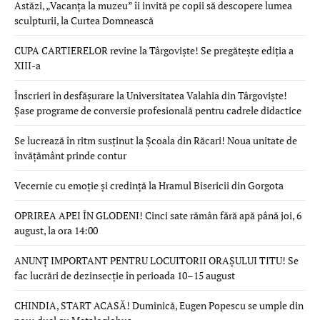
Astăzi, „Vacanța la muzeu” îi invită pe copii să descopere lumea
sculpturii, la Curtea Domnească
CUPA CARTIERELOR revine la Târgoviște! Se pregătește ediția a
XIII-a
Înscrieri în desfășurare la Universitatea Valahia din Târgoviște!
Șase programe de conversie profesională pentru cadrele didactice
Se lucrează în ritm susținut la Școala din Răcari! Noua unitate de
învățământ prinde contur
Vecernie cu emoție și credință la Hramul Bisericii din Gorgota
OPRIREA APEI ÎN GLODENI! Cinci sate rămân fără apă până joi, 6
august, la ora 14:00
ANUNȚ IMPORTANT PENTRU LOCUITORII ORAȘULUI TITU! Se
fac lucrări de dezinsecție în perioada 10–15 august
CHINDIA, START ACASĂ! Duminică, Eugen Popescu se umple din