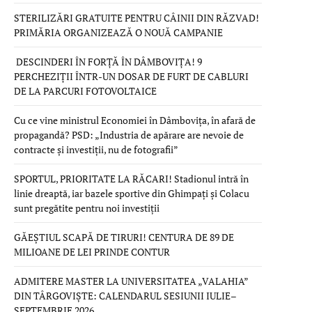
STERILIZĂRI GRATUITE PENTRU CÂINII DIN RĂZVAD!
PRIMĂRIA ORGANIZEAZĂ O NOUĂ CAMPANIE
DESCINDERI ÎN FORȚĂ ÎN DÂMBOVIȚA! 9
PERCHEZIȚII ÎNTR-UN DOSAR DE FURT DE CABLURI
DE LA PARCURI FOTOVOLTAICE
Cu ce vine ministrul Economiei în Dâmbovița, în afară de
propagandă? PSD: „Industria de apărare are nevoie de
contracte și investiții, nu de fotografii”
SPORTUL, PRIORITATE LA RĂCARI! Stadionul intră în
linie dreaptă, iar bazele sportive din Ghimpați și Colacu
sunt pregătite pentru noi investiții
GĂEȘTIUL SCAPĂ DE TIRURI! CENTURA DE 89 DE
MILIOANE DE LEI PRINDE CONTUR
ADMITERE MASTER LA UNIVERSITATEA „VALAHIA”
DIN TÂRGOVIȘTE: CALENDARUL SESIUNII IULIE–
SEPTEMBRIE 2026