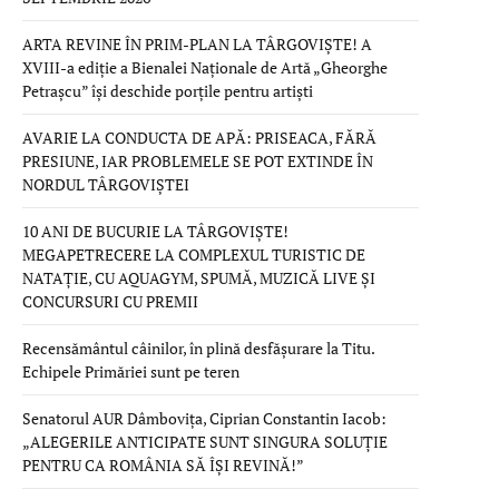
ARTA REVINE ÎN PRIM-PLAN LA TÂRGOVIȘTE! A
XVIII-a ediție a Bienalei Naționale de Artă „Gheorghe
Petrașcu” își deschide porțile pentru artiști
AVARIE LA CONDUCTA DE APĂ: PRISEACA, FĂRĂ
PRESIUNE, IAR PROBLEMELE SE POT EXTINDE ÎN
NORDUL TÂRGOVIȘTEI
10 ANI DE BUCURIE LA TÂRGOVIȘTE!
MEGAPETRECERE LA COMPLEXUL TURISTIC DE
NATAȚIE, CU AQUAGYM, SPUMĂ, MUZICĂ LIVE ȘI
CONCURSURI CU PREMII
Recensământul câinilor, în plină desfășurare la Titu.
Echipele Primăriei sunt pe teren
Senatorul AUR Dâmbovița, Ciprian Constantin Iacob:
„ALEGERILE ANTICIPATE SUNT SINGURA SOLUȚIE
PENTRU CA ROMÂNIA SĂ ÎȘI REVINĂ!”