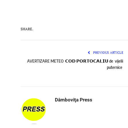
SHARE.
PREVIOUS ARTICLE
AVERTIZARE METEO 𝗖𝗢𝗗 𝗣𝗢𝗥𝗧𝗢𝗖𝗔𝗟𝗜𝗨 de vijelii
puternice
Dâmboviţa Press