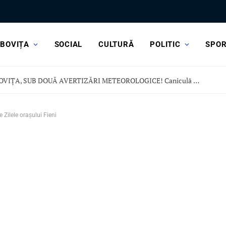
BOVIȚA
SOCIAL
CULTURĂ
POLITIC
SPO
DÂMBOVIȚA, SUB DOUĂ AVERTIZĂRI METEOROLOGICE! Caniculă dar și vijelii și ploi torențiale
 Zilele orașului Fieni