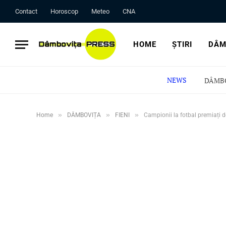
Contact
Horoscop
Meteo
CNA
HOME
ȘTIRI
DÂM
NEWS
»
»
»
Home
DÂMBOVIȚA
FIENI
Campionii la fotbal premiați de