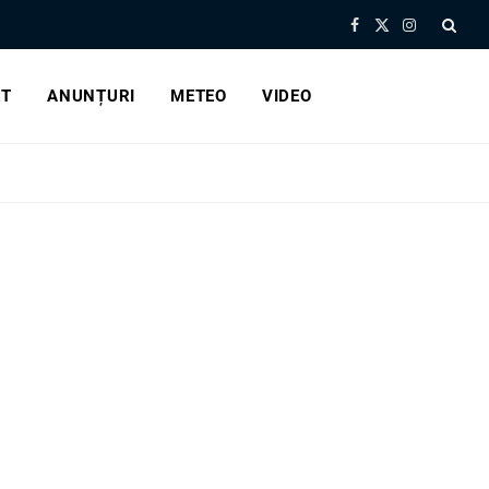
Facebook
X
Instagram
(Twitter)
RT
ANUNȚURI
METEO
VIDEO