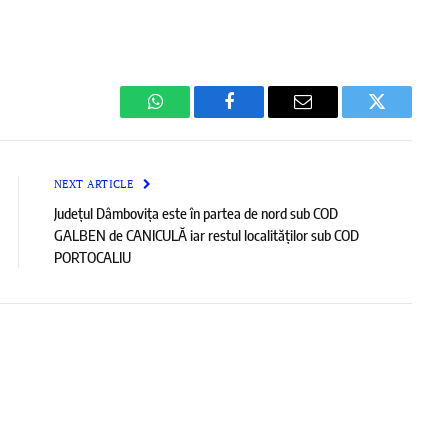
WhatsApp
Facebook
Email
Twitter
NEXT ARTICLE
Județul Dâmbovița este în partea de nord sub COD
GALBEN de CANICULĂ iar restul localităților sub COD
PORTOCALIU