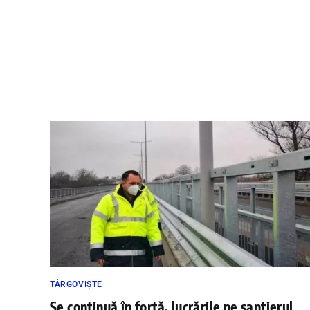
TÂRGOVIȘTE
Se continuă în forță, lucrările pe șantierul