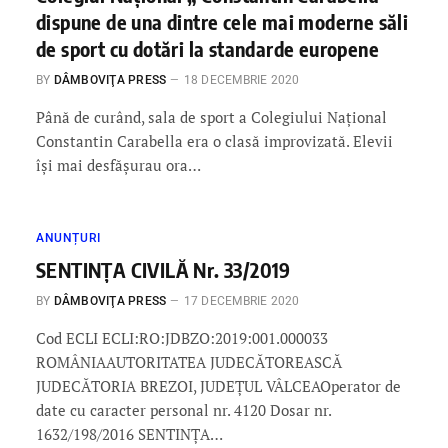
dispune de una dintre cele mai moderne săli
de sport cu dotări la standarde europene
BY
DÂMBOVIŢA PRESS
18 DECEMBRIE 2020
Până de curând, sala de sport a Colegiului Naţional
Constantin Carabella era o clasă improvizată. Elevii
îşi mai desfăşurau ora…
ANUNȚURI
SENTINŢA CIVILĂ Nr. 33/2019
BY
DÂMBOVIŢA PRESS
17 DECEMBRIE 2020
Cod ECLI ECLI:RO:JDBZO:2019:001.000033
ROMÂNIAAUTORITATEA JUDECĂTOREASCĂ
JUDECĂTORIA BREZOI, JUDEŢUL VÂLCEAOperator de
date cu caracter personal nr. 4120 Dosar nr.
1632/198/2016 SENTINŢA…