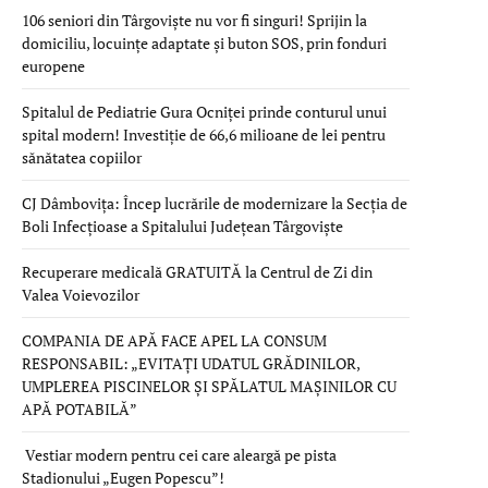
106 seniori din Târgoviște nu vor fi singuri! Sprijin la
domiciliu, locuințe adaptate și buton SOS, prin fonduri
europene
Spitalul de Pediatrie Gura Ocniței prinde conturul unui
spital modern! Investiție de 66,6 milioane de lei pentru
sănătatea copiilor
CJ Dâmbovița: Încep lucrările de modernizare la Secția de
Boli Infecțioase a Spitalului Județean Târgoviște
Recuperare medicală GRATUITĂ la Centrul de Zi din
Valea Voievozilor
COMPANIA DE APĂ FACE APEL LA CONSUM
RESPONSABIL: „EVITAȚI UDATUL GRĂDINILOR,
UMPLEREA PISCINELOR ȘI SPĂLATUL MAȘINILOR CU
APĂ POTABILĂ”
Vestiar modern pentru cei care aleargă pe pista
Stadionului „Eugen Popescu”!