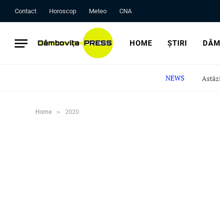
Contact
Horoscop
Meteo
CNA
HOME
ȘTIRI
DÂM
NEWS
»
Home
2020