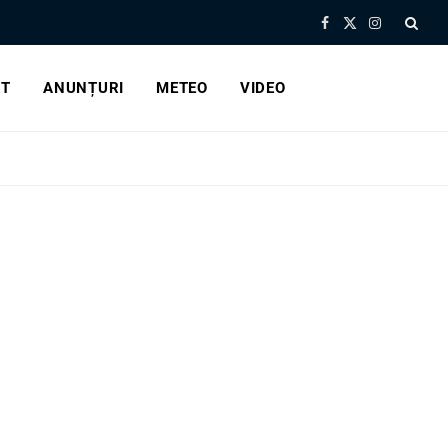
Facebook
X
Instagram
(Twitter)
RT
ANUNȚURI
METEO
VIDEO