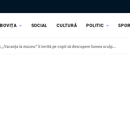
BOVIȚA
SOCIAL
CULTURĂ
POLITIC
SPO
Astăzi, „Vacanța la muzeu” îi invită pe copii să descopere lumea sculpturii, la Curtea Domnească