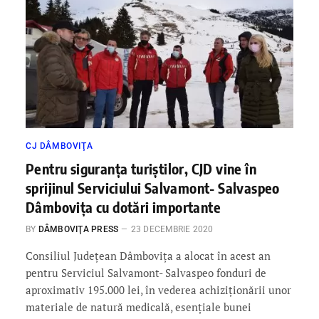
CJ DÂMBOVIŢA
Pentru siguranța turiștilor, CJD vine în
sprijinul Serviciului Salvamont- Salvaspeo
Dâmbovița cu dotări importante
BY
DÂMBOVIŢA PRESS
23 DECEMBRIE 2020
Consiliul Județean Dâmbovița a alocat în acest an
pentru Serviciul Salvamont- Salvaspeo fonduri de
aproximativ 195.000 lei, în vederea achiziționării unor
materiale de natură medicală, esențiale bunei