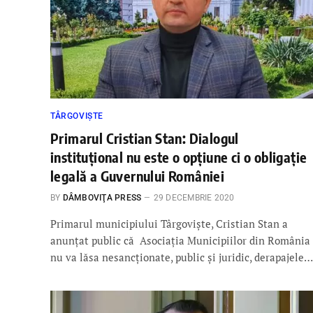
TÂRGOVIȘTE
Primarul Cristian Stan: Dialogul
instituțional nu este o opțiune ci o obligație
legală a Guvernului României
BY
DÂMBOVIŢA PRESS
29 DECEMBRIE 2020
Primarul municipiului Târgoviște, Cristian Stan a
anunțat public că Asociația Municipiilor din România
nu va lăsa nesancționate, public și juridic, derapajele…