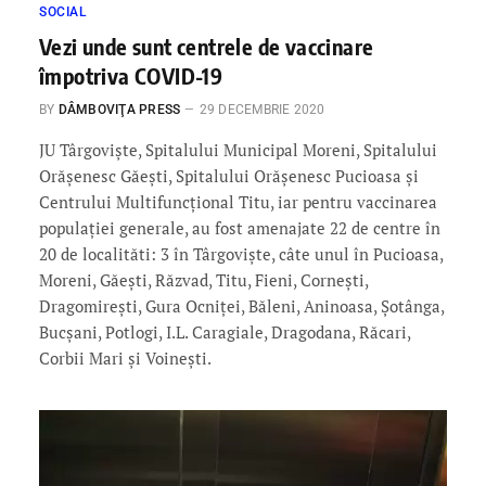
SOCIAL
Vezi unde sunt centrele de vaccinare
împotriva COVID-19
BY
DÂMBOVIŢA PRESS
29 DECEMBRIE 2020
JU Târgovişte, Spitalului Municipal Moreni, Spitalului
Orăşenesc Găeşti, Spitalului Orăşenesc Pucioasa şi
Centrului Multifuncţional Titu, iar pentru vaccinarea
populaţiei generale, au fost amenajate 22 de centre în
20 de localităti: 3 în Târgovişte, câte unul în Pucioasa,
Moreni, Găeşti, Răzvad, Titu, Fieni, Corneşti,
Dragomireşti, Gura Ocniţei, Băleni, Aninoasa, Şotânga,
Bucşani, Potlogi, I.L. Caragiale, Dragodana, Răcari,
Corbii Mari şi Voineşti.