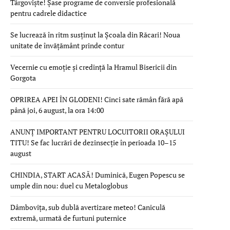
Târgoviște! Șase programe de conversie profesională
pentru cadrele didactice
Se lucrează în ritm susținut la Școala din Răcari! Noua
unitate de învățământ prinde contur
Vecernie cu emoție și credință la Hramul Bisericii din
Gorgota
OPRIREA APEI ÎN GLODENI! Cinci sate rămân fără apă
până joi, 6 august, la ora 14:00
ANUNȚ IMPORTANT PENTRU LOCUITORII ORAȘULUI
TITU! Se fac lucrări de dezinsecție în perioada 10–15
august
CHINDIA, START ACASĂ! Duminică, Eugen Popescu se
umple din nou: duel cu Metaloglobus
Dâmbovița, sub dublă avertizare meteo! Caniculă
extremă, urmată de furtuni puternice