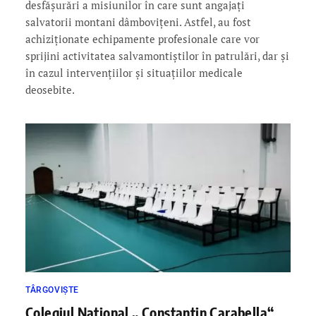
desfășurări a misiunilor în care sunt angajați
salvatorii montani dâmbovițeni. Astfel, au fost
achiziționate echipamente profesionale care vor
sprijini activitatea salvamontiștilor în patrulări, dar și
în cazul intervențiilor și situațiilor medicale
deosebite.
TÂRGOVIȘTE
Colegiul Naţional „ Constantin Carabella“