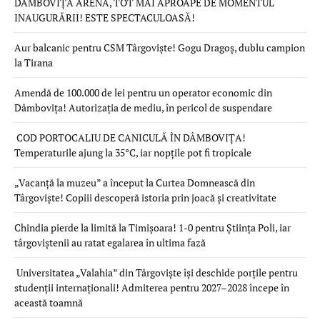
DÂMBOVIȚA ARENA, TOT MAI APROAPE DE MOMENTUL
INAUGURĂRII! ESTE SPECTACULOASĂ!
Aur balcanic pentru CSM Târgoviște! Gogu Dragoș, dublu campion
la Tirana
Amendă de 100.000 de lei pentru un operator economic din
Dâmbovița! Autorizația de mediu, în pericol de suspendare
COD PORTOCALIU DE CANICULĂ ÎN DÂMBOVIȚA!
Temperaturile ajung la 35°C, iar nopțile pot fi tropicale
„Vacanță la muzeu” a început la Curtea Domnească din
Târgoviște! Copiii descoperă istoria prin joacă și creativitate
Chindia pierde la limită la Timișoara! 1-0 pentru Știința Poli, iar
târgoviștenii au ratat egalarea în ultima fază
Universitatea „Valahia” din Târgoviște își deschide porțile pentru
studenții internaționali! Admiterea pentru 2027–2028 începe în
această toamnă