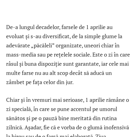
De-a lungul decadelor, farsele de 1 aprilie au
evoluat și s-au diversificat, de la simple glume la
adevărate „păcăleli” organizate, uneori chiar în
mass-media sau pe rețelele sociale. Este o zi în care
râsul și buna dispoziție sunt garantate, iar cele mai
multe farse nu au alt scop decât să aducă un
zâmbet pe fața celor din jur.
Chiar și în vremuri mai serioase, 1 aprilie rămâne o
zi specială, în care se pune accentul pe umorul
sănătos și pe o pauză bine meritată din rutina
zilnică. Așadar, fie că e vorba de o glumă inofensivă
la birou sau de o farsă mai elaborată, Ziua