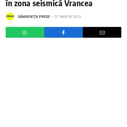
în zona seismică Vrancea
DÂMBOVIŢA PRESS
31 MARTIE 2025
Cutremur în această dimineață în zona
seismică Vrancea
, la ora
07:25:04
(ora locală a
României).
Un cutremur a avut loc în
zona seismică
Vrancea-Buzău
. Seismul a avut o magnitudine
de
ml 3.6
și s-a produs la o adâncime de
123.4 km
.