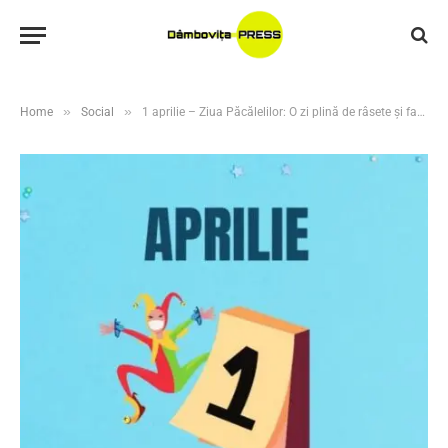
»
»
Home
Social
1 aprilie – Ziua Păcălelilor: O zi plină de râsete și farse inofensive