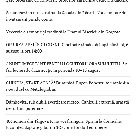
Se lucrează în ritm susținut la Școala din Răcari! Noua unitate de
învățământ prinde contur
Vecernie cu emoție și credință la Hramul Bisericii din Gorgota
OPRIREA APEI ÎN GLODENI! Cinci sate rămân fără apă până joi, 6
august, la ora 14:00
ANUNȚ IMPORTANT PENTRU LOCUITORII ORAȘULUI TITU! Se
fac lucrări de dezinsecție în perioada 10–15 august
CHINDIA, START ACASĂ! Duminică, Eugen Popescu se umple din
nou: duel cu Metaloglobus
Dâmbovița, sub dublă avertizare meteo! Caniculă extremă, urmată
de furtuni puternice
106 seniori din Târgoviște nu vor fi singuri! Sprijin la domiciliu,
locuințe adaptate și buton SOS, prin fonduri europene