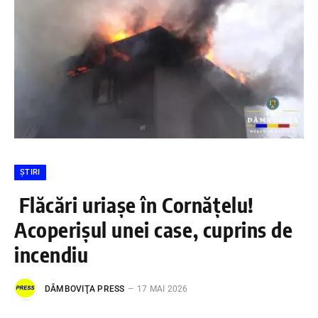
ȘTIRI
Flăcări uriașe în Cornățelu!
Acoperișul unei case, cuprins de
incendiu
DÂMBOVIŢA PRESS
17 MAI 2026