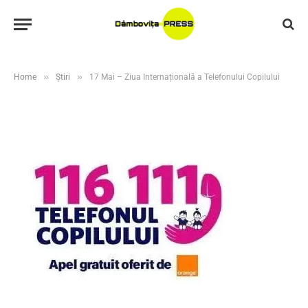
»
»
Home
Știri
17 Mai – Ziua Internațională a Telefonului Copilului