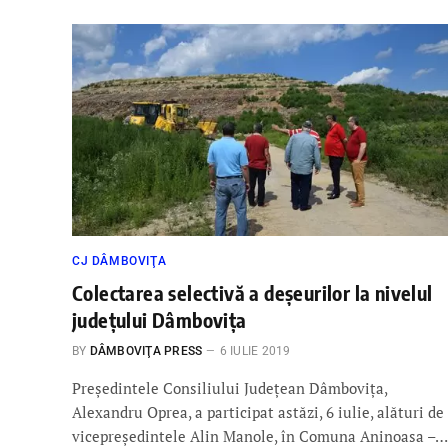
CJ DÂMBOVIŢA
Colectarea selectivă a deşeurilor la nivelul
judeţului Dâmboviţa
BY
DÂMBOVIŢA PRESS
6 IULIE 2019
Președintele Consiliului Județean Dâmbovița,
Alexandru Oprea, a participat astăzi, 6 iulie, alături de
vicepreședintele Alin Manole, în Comuna Aninoasa –…