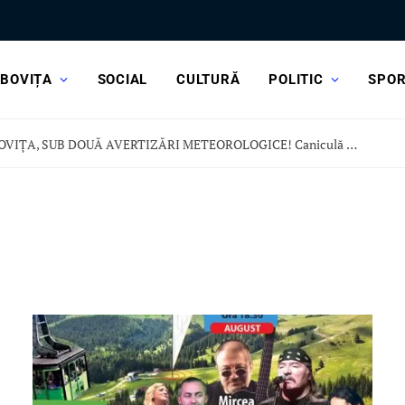
BOVIȚA
SOCIAL
CULTURĂ
POLITIC
SPO
DÂMBOVIȚA, SUB DOUĂ AVERTIZĂRI METEOROLOGICE! Caniculă dar și vijelii și ploi torențiale