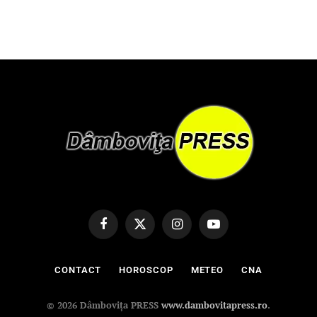
Facebook
X
Instagram
YouTube
(Twitter)
CONTACT
HOROSCOP
METEO
CNA
© 2026 Dâmbovița PRESS
www.dambovitapress.ro
.