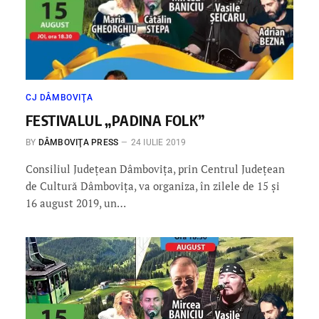
CJ DÂMBOVIŢA
FESTIVALUL „PADINA FOLK”
BY
DÂMBOVIŢA PRESS
24 IULIE 2019
Consiliul Judeţean Dâmboviţa, prin Centrul Judeţean
de Cultură Dâmboviţa, va organiza, în zilele de 15 şi
16 august 2019, un…