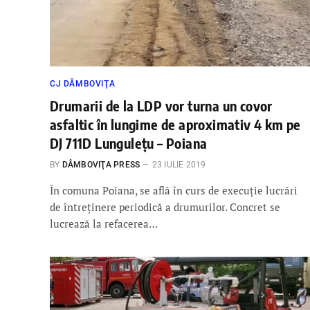
CJ DÂMBOVIŢA
Drumarii de la LDP vor turna un covor
asfaltic în lungime de aproximativ 4 km pe
DJ 711D Lungulețu – Poiana
BY
DÂMBOVIŢA PRESS
23 IULIE 2019
În comuna Poiana, se află în curs de execuție lucrări
de întreținere periodică a drumurilor. Concret se
lucrează la refacerea…