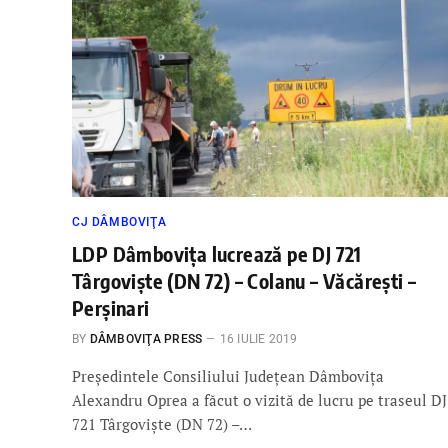
CJ DÂMBOVIŢA
LDP Dâmboviţa lucrează pe DJ 721
Târgoviște (DN 72) – Colanu – Văcărești –
Perșinari
BY
DÂMBOVIŢA PRESS
16 IULIE 2019
Președintele Consiliului Județean Dâmbovița
Alexandru Oprea a făcut o vizită de lucru pe traseul DJ
721 Târgoviște (DN 72) –…