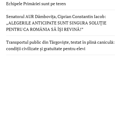
Echipele Primăriei sunt pe teren
Senatorul AUR Dâmbovița, Ciprian Constantin Iacob:
„ALEGERILE ANTICIPATE SUNT SINGURA SOLUȚIE
PENTRU CA ROMÂNIA SĂ ÎȘI REVINĂ!”
Transportul public din Târgoviște, testat în plină caniculă:
condiții civilizate și gratuitate pentru elevi