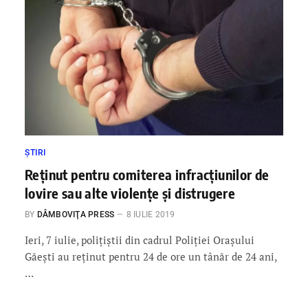
ȘTIRI
Reținut pentru comiterea infracțiunilor de
lovire sau alte violențe și distrugere
BY
DÂMBOVIŢA PRESS
8 IULIE 2019
Ieri, 7 iulie, polițiștii din cadrul Poliției Orașului
Găești au reținut pentru 24 de ore un tânăr de 24 ani,
…