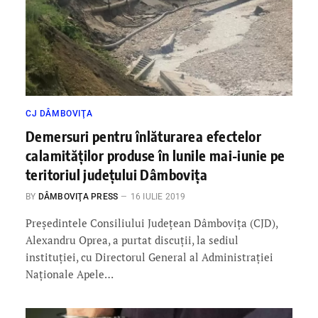
CJ DÂMBOVIŢA
Demersuri pentru înlăturarea efectelor
calamităților produse în lunile mai-iunie pe
teritoriul județului Dâmbovița
BY
DÂMBOVIŢA PRESS
16 IULIE 2019
Președintele Consiliului Județean Dâmbovița (CJD),
Alexandru Oprea, a purtat discuții, la sediul
instituției, cu Directorul General al Administrației
Naționale Apele…