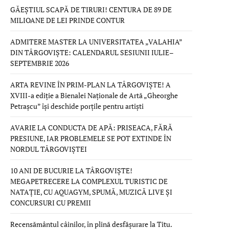
GĂEȘTIUL SCAPĂ DE TIRURI! CENTURA DE 89 DE
MILIOANE DE LEI PRINDE CONTUR
ADMITERE MASTER LA UNIVERSITATEA „VALAHIA”
DIN TÂRGOVIȘTE: CALENDARUL SESIUNII IULIE–
SEPTEMBRIE 2026
ARTA REVINE ÎN PRIM-PLAN LA TÂRGOVIȘTE! A
XVIII-a ediție a Bienalei Naționale de Artă „Gheorghe
Petrașcu” își deschide porțile pentru artiști
AVARIE LA CONDUCTA DE APĂ: PRISEACA, FĂRĂ
PRESIUNE, IAR PROBLEMELE SE POT EXTINDE ÎN
NORDUL TÂRGOVIȘTEI
10 ANI DE BUCURIE LA TÂRGOVIȘTE!
MEGAPETRECERE LA COMPLEXUL TURISTIC DE
NATAȚIE, CU AQUAGYM, SPUMĂ, MUZICĂ LIVE ȘI
CONCURSURI CU PREMII
Recensământul câinilor, în plină desfășurare la Titu.