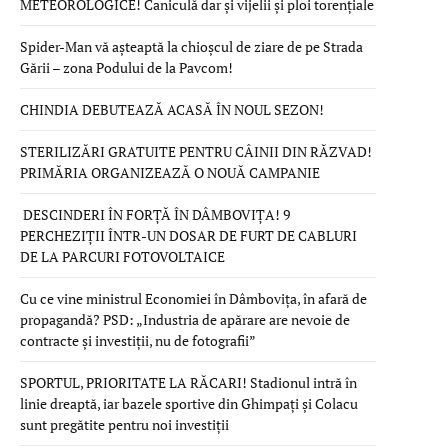
METEOROLOGICE! Caniculă dar și vijelii și ploi torențiale
Spider-Man vă așteaptă la chioșcul de ziare de pe Strada
Gării – zona Podului de la Pavcom!
CHINDIA DEBUTEAZĂ ACASĂ ÎN NOUL SEZON!
STERILIZĂRI GRATUITE PENTRU CÂINII DIN RĂZVAD!
PRIMĂRIA ORGANIZEAZĂ O NOUĂ CAMPANIE
DESCINDERI ÎN FORȚĂ ÎN DÂMBOVIȚA! 9
PERCHEZIȚII ÎNTR-UN DOSAR DE FURT DE CABLURI
DE LA PARCURI FOTOVOLTAICE
Cu ce vine ministrul Economiei în Dâmbovița, în afară de
propagandă? PSD: „Industria de apărare are nevoie de
contracte și investiții, nu de fotografii”
SPORTUL, PRIORITATE LA RĂCARI! Stadionul intră în
linie dreaptă, iar bazele sportive din Ghimpați și Colacu
sunt pregătite pentru noi investiții