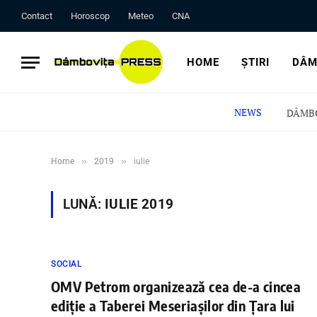
Contact
Horoscop
Meteo
CNA
HOME
ȘTIRI
DÂM
NEWS
»
»
Home
2019
iulie
LUNĂ:
IULIE 2019
SOCIAL
OMV Petrom organizează cea de-a cincea
ediție a Taberei Meseriașilor din Țara lui