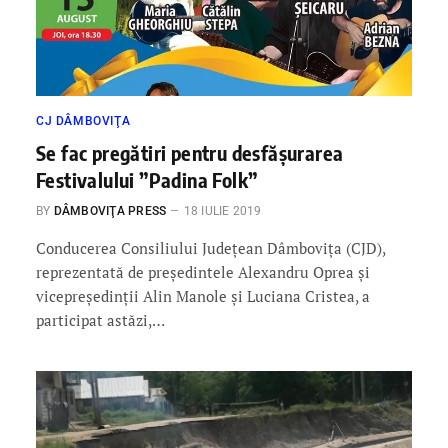
CJ DÂMBOVIŢA
Se fac pregătiri pentru desfășurarea
Festivalului ”Padina Folk”
BY
DÂMBOVIŢA PRESS
18 IULIE 2019
Conducerea Consiliului Județean Dâmbovița (CJD),
reprezentată de președintele Alexandru Oprea și
vicepreședinții Alin Manole și Luciana Cristea, a
participat astăzi,…