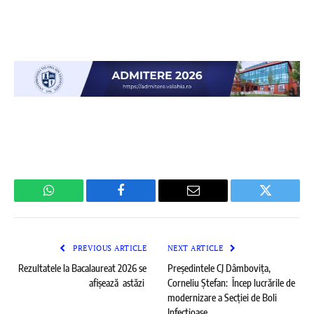
WhatsApp
Facebook
Email
Twitter
PREVIOUS ARTICLE
NEXT ARTICLE
Rezultatele la Bacalaureat 2026 se
Președintele CJ Dâmbovița,
afișează astăzi
Corneliu Ștefan: Încep lucrările de
modernizare a Secției de Boli
Infecțioase