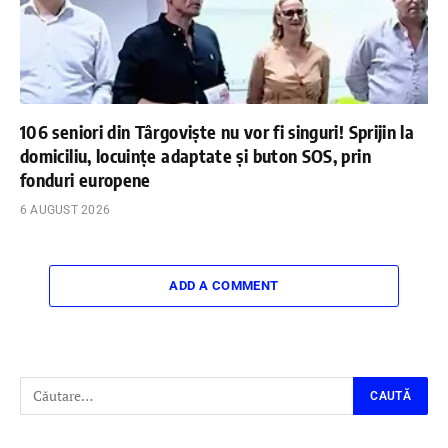
106 seniori din Târgoviște nu vor fi singuri! Sprijin la
domiciliu, locuințe adaptate și buton SOS, prin
fonduri europene
6 AUGUST 2026
ADD A COMMENT