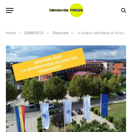
»
»
»
Home
DÂMBOVIȚA
Târgoviște
A început admiterea la Universitatea Valahia din Târgoviște! Sute de locuri la buget și taxă pentru sesiunea iulie 2026