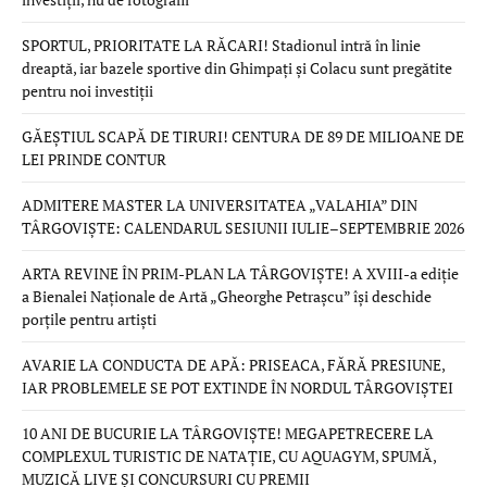
SPORTUL, PRIORITATE LA RĂCARI! Stadionul intră în linie
dreaptă, iar bazele sportive din Ghimpați și Colacu sunt pregătite
pentru noi investiții
GĂEȘTIUL SCAPĂ DE TIRURI! CENTURA DE 89 DE MILIOANE DE
LEI PRINDE CONTUR
ADMITERE MASTER LA UNIVERSITATEA „VALAHIA” DIN
TÂRGOVIȘTE: CALENDARUL SESIUNII IULIE–SEPTEMBRIE 2026
ARTA REVINE ÎN PRIM-PLAN LA TÂRGOVIȘTE! A XVIII-a ediție
a Bienalei Naționale de Artă „Gheorghe Petrașcu” își deschide
porțile pentru artiști
AVARIE LA CONDUCTA DE APĂ: PRISEACA, FĂRĂ PRESIUNE,
IAR PROBLEMELE SE POT EXTINDE ÎN NORDUL TÂRGOVIȘTEI
10 ANI DE BUCURIE LA TÂRGOVIȘTE! MEGAPETRECERE LA
COMPLEXUL TURISTIC DE NATAȚIE, CU AQUAGYM, SPUMĂ,
MUZICĂ LIVE ȘI CONCURSURI CU PREMII