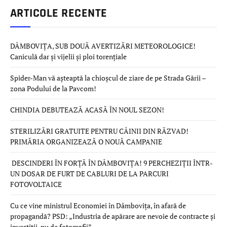
ARTICOLE RECENTE
DÂMBOVIȚA, SUB DOUĂ AVERTIZĂRI METEOROLOGICE!
Caniculă dar și vijelii și ploi torențiale
Spider-Man vă așteaptă la chioșcul de ziare de pe Strada Gării –
zona Podului de la Pavcom!
CHINDIA DEBUTEAZĂ ACASĂ ÎN NOUL SEZON!
STERILIZĂRI GRATUITE PENTRU CÂINII DIN RĂZVAD!
PRIMĂRIA ORGANIZEAZĂ O NOUĂ CAMPANIE
DESCINDERI ÎN FORȚĂ ÎN DÂMBOVIȚA! 9 PERCHEZIȚII ÎNTR-
UN DOSAR DE FURT DE CABLURI DE LA PARCURI
FOTOVOLTAICE
Cu ce vine ministrul Economiei în Dâmbovița, în afară de
propagandă? PSD: „Industria de apărare are nevoie de contracte și
investiții, nu de fotografii”