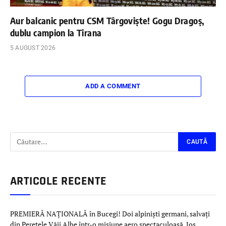
Aur balcanic pentru CSM Târgoviște! Gogu Dragoș,
dublu campion la Tirana
5 AUGUST 2026
ADD A COMMENT
ARTICOLE RECENTE
PREMIERĂ NAȚIONALĂ în Bucegi! Doi alpiniști germani, salvați
din Peretele Văii Albe într-o misiune aero spectaculoasă. Jos