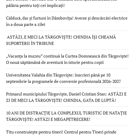
pălăria pentru toți cei implicați!
Căldură, dar și furtuni în Dâmbovița! Averse și descărcări electrice
în a doua parte a zilei
ASTĂZI, E MECI LA TÂRGOVIȘTE! CHINDIA ÎȘI CHEAMĂ
SUPORTERII ÎN TRIBUNE
„Vacanța la muzeu” continuă la Curtea Domnească din Târgoviște!
O nouă săptămână de aventură în istorie pentru copii
Universitatea Valahia din Târgoviște: înscrieri până pe 10
septembrie la programele de conversie profesională 2026-2027
Primarul municipiului Târgoviște, Daniel Cristian Stan: ASTĂZI E
ZI DE MECI LA TÂRGOVIȘTE! CHINDIA, GATA DE LUPTĂ!
10 ANI DE DISTRACȚIE LA COMPLEXUL TURISTIC DE NATAȚIE
TÂRGOVIȘTE! ASTĂZI E MEGAPETRECERE!
Titu construiește pentru tineri! Centrul pentru Tineri prinde