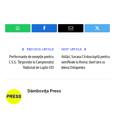
WhatsApp
Facebook
Email
Twitter
PREVIOUS ARTICLE
NEXT ARTICLE
Performanțe de excepție pentru
Astăzi, Sorana Cîrstea luptă pentru
C.S.Ș. Târgoviște la Campionatul
semifinale la Roma: duel tare cu
Național de Lupte U13
Jelena Ostapenko
Dâmboviţa Press