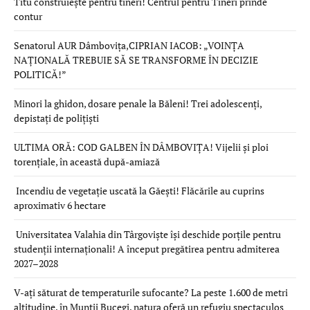
Titu construiește pentru tineri! Centrul pentru Tineri prinde
contur
Senatorul AUR Dâmbovița,CIPRIAN IACOB: „VOINȚA
NAȚIONALĂ TREBUIE SĂ SE TRANSFORME ÎN DECIZIE
POLITICĂ!”
Minori la ghidon, dosare penale la Băleni! Trei adolescenți,
depistați de polițiști
ULTIMA ORĂ: COD GALBEN ÎN DÂMBOVIȚA! Vijelii și ploi
torențiale, în această după-amiază
Incendiu de vegetație uscată la Găești! Flăcările au cuprins
aproximativ 6 hectare
Universitatea Valahia din Târgoviște își deschide porțile pentru
studenții internaționali! A început pregătirea pentru admiterea
2027–2028
V-ați săturat de temperaturile sufocante? La peste 1.600 de metri
altitudine, în Munții Bucegi, natura oferă un refugiu spectaculos