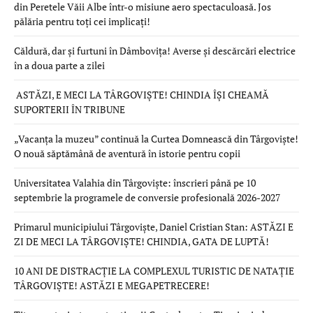
din Peretele Văii Albe într-o misiune aero spectaculoasă. Jos
pălăria pentru toți cei implicați!
Căldură, dar și furtuni în Dâmbovița! Averse și descărcări electrice
în a doua parte a zilei
ASTĂZI, E MECI LA TÂRGOVIȘTE! CHINDIA ÎȘI CHEAMĂ
SUPORTERII ÎN TRIBUNE
„Vacanța la muzeu” continuă la Curtea Domnească din Târgoviște!
O nouă săptămână de aventură în istorie pentru copii
Universitatea Valahia din Târgoviște: înscrieri până pe 10
septembrie la programele de conversie profesională 2026-2027
Primarul municipiului Târgoviște, Daniel Cristian Stan: ASTĂZI E
ZI DE MECI LA TÂRGOVIȘTE! CHINDIA, GATA DE LUPTĂ!
10 ANI DE DISTRACȚIE LA COMPLEXUL TURISTIC DE NATAȚIE
TÂRGOVIȘTE! ASTĂZI E MEGAPETRECERE!