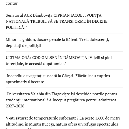
contur
Senatorul AUR Dâmbovița,CIPRIAN IACOB: „VOINȚA
NAȚIONALĂ TREBUIE SĂ SE TRANSFORME ÎN DECIZIE
POLITICĂ!”
Minori la ghidon, dosare penale la Băleni! Trei adolescenți,
depistați de polițiști
ULTIMA ORĂ: COD GALBEN ÎN DÂMBOVIȚA! Vijelii și ploi
torențiale, în această după-amiază
Incendiu de vegetație uscată la Găești! Flăcările au cuprins
aproximativ 6 hectare
Universitatea Valahia din Târgoviște își deschide porțile pentru
studenții internaționali! A început pregătirea pentru admiterea
2027–2028
V-ați săturat de temperaturile sufocante? La peste 1.600 de metri
altitudine, în Munții Bucegi, natura oferă un refugiu spectaculos