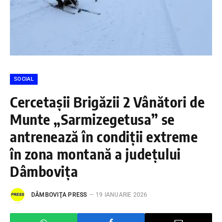
SOCIAL
Cercetașii Brigăzii 2 Vânători de
Munte „Sarmizegetusa” se
antrenează în condiții extreme
în zona montană a județului
Dâmbovița
DÂMBOVIŢA PRESS
19 IANUARIE 2026