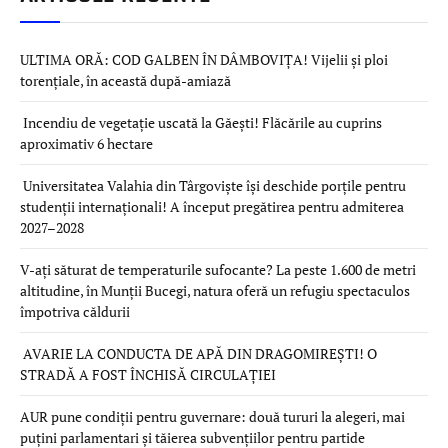
ULTIMA ORĂ: COD GALBEN ÎN DÂMBOVIȚA! Vijelii și ploi
torențiale, în această după-amiază
Incendiu de vegetație uscată la Găești! Flăcările au cuprins
aproximativ 6 hectare
Universitatea Valahia din Târgoviște își deschide porțile pentru
studenții internaționali! A început pregătirea pentru admiterea
2027–2028
V-ați săturat de temperaturile sufocante? La peste 1.600 de metri
altitudine, în Munții Bucegi, natura oferă un refugiu spectaculos
împotriva căldurii
AVARIE LA CONDUCTA DE APĂ DIN DRAGOMIREȘTI! O
STRADĂ A FOST ÎNCHISĂ CIRCULAȚIEI
AUR pune condiții pentru guvernare: două tururi la alegeri, mai
puțini parlamentari și tăierea subvențiilor pentru partide