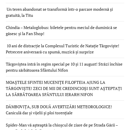
Un teren abandonat se transformă într-o parcare modernă și
gratuită, la Titu
Chindia – Metaloglobus: biletele pentru meciul de duminică se
găsesc și la Fan Shop!
10 ani de distracție la Complexul Turistic de Natație Târgoviște!
Petrecere aniversară cu spumă, muzică și surprize
Târgoviștea intră în regim special pe 10 și 11 august! Străzi închise
pentru sărbătoarea Sfântului Nifon
MOAȘTELE SFINTEI MUCENIȚE FILOFTEIA AJUNG LA
TÂRGOVIȘTE! ZECI DE MII DE CREDINCIOȘI SUNT AȘTEPTAȚI
LA SĂRBĂTOAREA SFÂNTULUI IERARH NIFON
DÂMBOVIȚA, SUB DOUĂ AVERTIZĂRI METEOROLOGICE!
Caniculă dar și vijelii și ploi torențiale
Spider-Man vă așteaptă la chioșcul de ziare de pe Strada Gării –