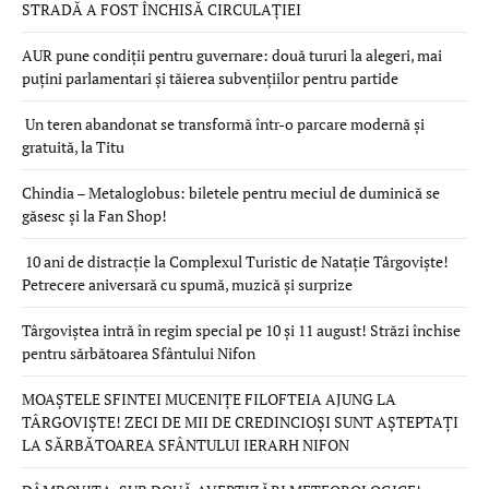
STRADĂ A FOST ÎNCHISĂ CIRCULAȚIEI
AUR pune condiții pentru guvernare: două tururi la alegeri, mai
puțini parlamentari și tăierea subvențiilor pentru partide
Un teren abandonat se transformă într-o parcare modernă și
gratuită, la Titu
Chindia – Metaloglobus: biletele pentru meciul de duminică se
găsesc și la Fan Shop!
10 ani de distracție la Complexul Turistic de Natație Târgoviște!
Petrecere aniversară cu spumă, muzică și surprize
Târgoviștea intră în regim special pe 10 și 11 august! Străzi închise
pentru sărbătoarea Sfântului Nifon
MOAȘTELE SFINTEI MUCENIȚE FILOFTEIA AJUNG LA
TÂRGOVIȘTE! ZECI DE MII DE CREDINCIOȘI SUNT AȘTEPTAȚI
LA SĂRBĂTOAREA SFÂNTULUI IERARH NIFON