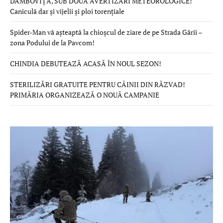
DÂMBOVIȚA, SUB DOUĂ AVERTIZĂRI METEOROLOGICE!
Caniculă dar și vijelii și ploi torențiale
Spider-Man vă așteaptă la chioșcul de ziare de pe Strada Gării –
zona Podului de la Pavcom!
CHINDIA DEBUTEAZĂ ACASĂ ÎN NOUL SEZON!
STERILIZĂRI GRATUITE PENTRU CÂINII DIN RĂZVAD!
PRIMĂRIA ORGANIZEAZĂ O NOUĂ CAMPANIE