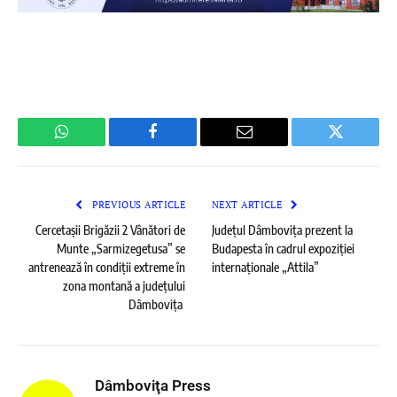
WhatsApp
Facebook
Email
Twitter
PREVIOUS ARTICLE
NEXT ARTICLE
Cercetașii Brigăzii 2 Vânători de
Județul Dâmbovița prezent la
Munte „Sarmizegetusa” se
Budapesta în cadrul expoziției
antrenează în condiții extreme în
internaționale „Attila”
zona montană a județului
Dâmbovița
Dâmboviţa Press