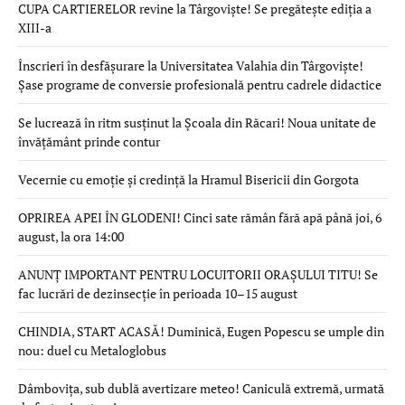
CUPA CARTIERELOR revine la Târgoviște! Se pregătește ediția a
XIII-a
Înscrieri în desfășurare la Universitatea Valahia din Târgoviște!
Șase programe de conversie profesională pentru cadrele didactice
Se lucrează în ritm susținut la Școala din Răcari! Noua unitate de
învățământ prinde contur
Vecernie cu emoție și credință la Hramul Bisericii din Gorgota
OPRIREA APEI ÎN GLODENI! Cinci sate rămân fără apă până joi, 6
august, la ora 14:00
ANUNȚ IMPORTANT PENTRU LOCUITORII ORAȘULUI TITU! Se
fac lucrări de dezinsecție în perioada 10–15 august
CHINDIA, START ACASĂ! Duminică, Eugen Popescu se umple din
nou: duel cu Metaloglobus
Dâmbovița, sub dublă avertizare meteo! Caniculă extremă, urmată