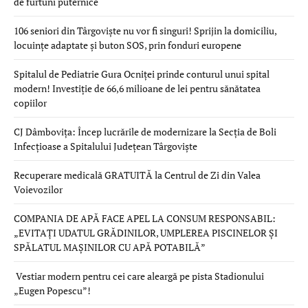
de furtuni puternice
106 seniori din Târgoviște nu vor fi singuri! Sprijin la domiciliu,
locuințe adaptate și buton SOS, prin fonduri europene
Spitalul de Pediatrie Gura Ocniței prinde conturul unui spital
modern! Investiție de 66,6 milioane de lei pentru sănătatea
copiilor
CJ Dâmbovița: Încep lucrările de modernizare la Secția de Boli
Infecțioase a Spitalului Județean Târgoviște
Recuperare medicală GRATUITĂ la Centrul de Zi din Valea
Voievozilor
COMPANIA DE APĂ FACE APEL LA CONSUM RESPONSABIL:
„EVITAȚI UDATUL GRĂDINILOR, UMPLEREA PISCINELOR ȘI
SPĂLATUL MAȘINILOR CU APĂ POTABILĂ”
Vestiar modern pentru cei care aleargă pe pista Stadionului
„Eugen Popescu”!