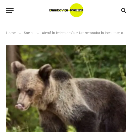
»
»
Home
Social
Alertă în Iedera de Sus: Urs semnalat în localitate, a fost emis mesaj RO-Alert