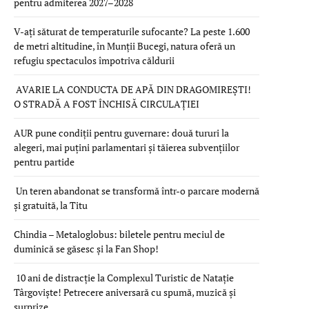
pentru admiterea 2027–2028
V-ați săturat de temperaturile sufocante? La peste 1.600
de metri altitudine, în Munții Bucegi, natura oferă un
refugiu spectaculos împotriva căldurii
AVARIE LA CONDUCTA DE APĂ DIN DRAGOMIREȘTI!
O STRADĂ A FOST ÎNCHISĂ CIRCULAȚIEI
AUR pune condiții pentru guvernare: două tururi la
alegeri, mai puțini parlamentari și tăierea subvențiilor
pentru partide
Un teren abandonat se transformă într-o parcare modernă
și gratuită, la Titu
Chindia – Metaloglobus: biletele pentru meciul de
duminică se găsesc și la Fan Shop!
10 ani de distracție la Complexul Turistic de Natație
Târgoviște! Petrecere aniversară cu spumă, muzică și
surprize