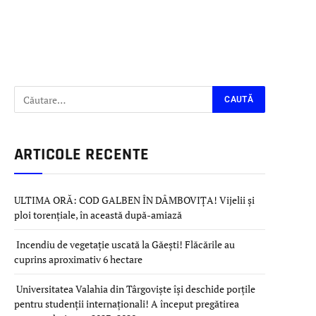
ARTICOLE RECENTE
ULTIMA ORĂ: COD GALBEN ÎN DÂMBOVIȚA! Vijelii și
ploi torențiale, în această după-amiază
Incendiu de vegetație uscată la Găești! Flăcările au
cuprins aproximativ 6 hectare
Universitatea Valahia din Târgoviște își deschide porțile
pentru studenții internaționali! A început pregătirea