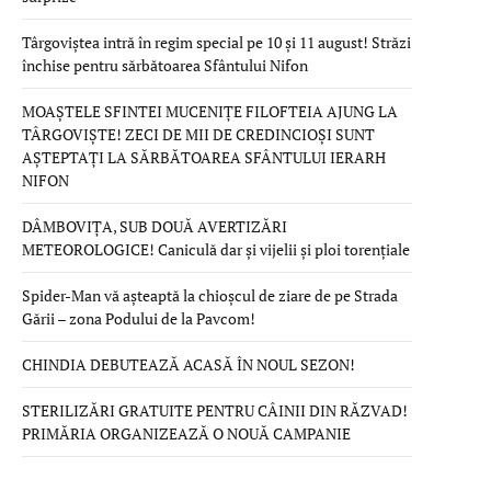
Târgoviștea intră în regim special pe 10 și 11 august! Străzi
închise pentru sărbătoarea Sfântului Nifon
MOAȘTELE SFINTEI MUCENIȚE FILOFTEIA AJUNG LA
TÂRGOVIȘTE! ZECI DE MII DE CREDINCIOȘI SUNT
AȘTEPTAȚI LA SĂRBĂTOAREA SFÂNTULUI IERARH
NIFON
DÂMBOVIȚA, SUB DOUĂ AVERTIZĂRI
METEOROLOGICE! Caniculă dar și vijelii și ploi torențiale
Spider-Man vă așteaptă la chioșcul de ziare de pe Strada
Gării – zona Podului de la Pavcom!
CHINDIA DEBUTEAZĂ ACASĂ ÎN NOUL SEZON!
STERILIZĂRI GRATUITE PENTRU CÂINII DIN RĂZVAD!
PRIMĂRIA ORGANIZEAZĂ O NOUĂ CAMPANIE