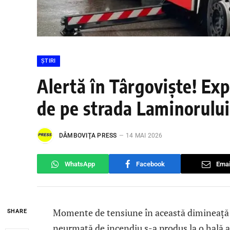
ȘTIRI
Alertă în Târgoviște! Exp
de pe strada Laminorului
DÂMBOVIŢA PRESS
14 MAI 2026
WhatsApp
Facebook
Emai
Momente de tensiune în această dimineață î
SHARE
neurmată de incendiu s-a produs la o hală 