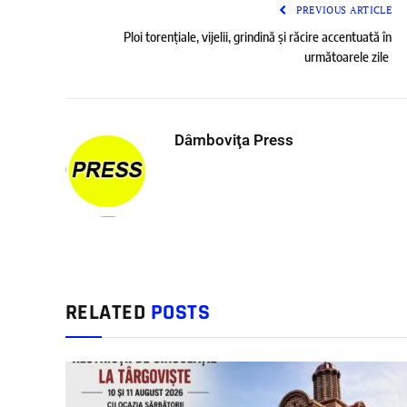
PREVIOUS ARTICLE
Ploi torențiale, vijelii, grindină și răcire accentuată în
următoarele zile
Dâmboviţa Press
RELATED
POSTS