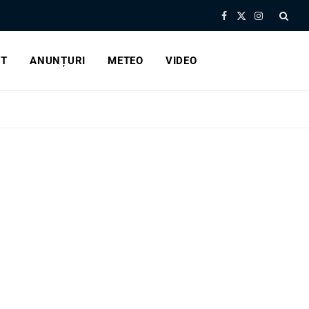
Facebook
X
Instagram
(Twitter)
RT
ANUNȚURI
METEO
VIDEO