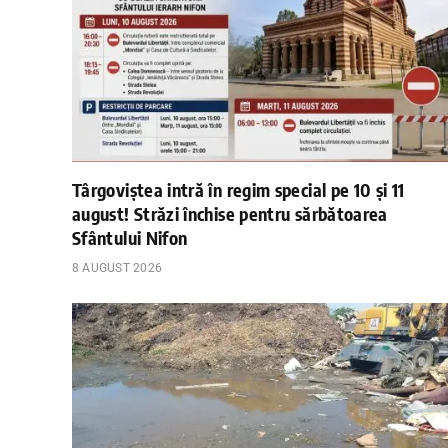
Târgoviștea intră în regim special pe 10 și 11
august! Străzi închise pentru sărbătoarea
Sfântului Nifon
8 AUGUST 2026