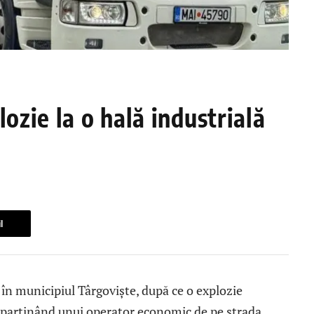
lozie la o hală industrială
l
n municipiul Târgoviște, după ce o explozie
aparținând unui operator economic de pe strada