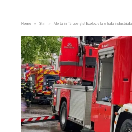
»
»
Home
Știri
Alertă în Târgoviște! Explozie la o hală industria