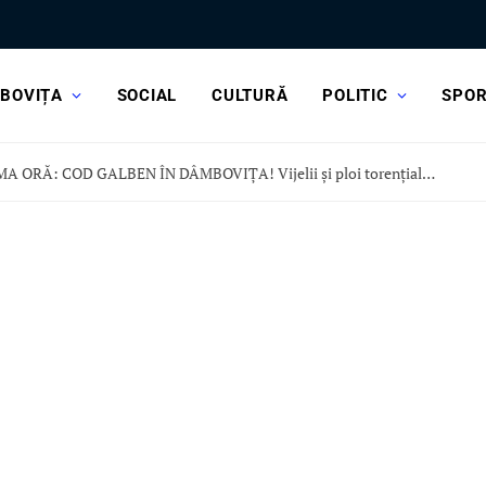
BOVIȚA
SOCIAL
CULTURĂ
POLITIC
SPO
ULTIMA ORĂ: COD GALBEN ÎN DÂMBOVIȚA! Vijelii și ploi torențiale, în această după-amiază