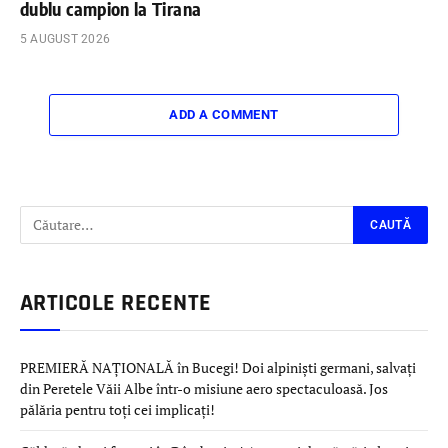
dublu campion la Tirana
5 AUGUST 2026
ADD A COMMENT
ARTICOLE RECENTE
PREMIERĂ NAȚIONALĂ în Bucegi! Doi alpiniști germani, salvați
din Peretele Văii Albe într-o misiune aero spectaculoasă. Jos
pălăria pentru toți cei implicați!