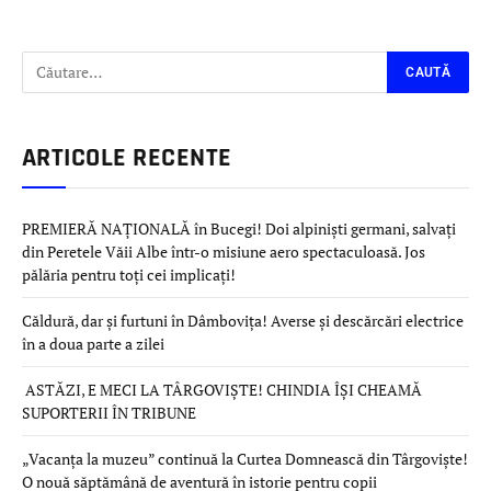
ARTICOLE RECENTE
PREMIERĂ NAȚIONALĂ în Bucegi! Doi alpiniști germani, salvați
din Peretele Văii Albe într-o misiune aero spectaculoasă. Jos
pălăria pentru toți cei implicați!
Căldură, dar și furtuni în Dâmbovița! Averse și descărcări electrice
în a doua parte a zilei
ASTĂZI, E MECI LA TÂRGOVIȘTE! CHINDIA ÎȘI CHEAMĂ
SUPORTERII ÎN TRIBUNE
„Vacanța la muzeu” continuă la Curtea Domnească din Târgoviște!
O nouă săptămână de aventură în istorie pentru copii