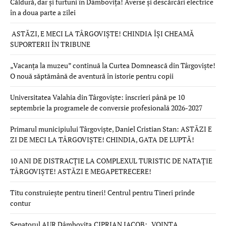
Căldură, dar și furtuni în Dâmbovița! Averse și descărcări electrice
în a doua parte a zilei
ASTĂZI, E MECI LA TÂRGOVIȘTE! CHINDIA ÎȘI CHEAMĂ
SUPORTERII ÎN TRIBUNE
„Vacanța la muzeu” continuă la Curtea Domnească din Târgoviște!
O nouă săptămână de aventură în istorie pentru copii
Universitatea Valahia din Târgoviște: înscrieri până pe 10
septembrie la programele de conversie profesională 2026-2027
Primarul municipiului Târgoviște, Daniel Cristian Stan: ASTĂZI E
ZI DE MECI LA TÂRGOVIȘTE! CHINDIA, GATA DE LUPTĂ!
10 ANI DE DISTRACȚIE LA COMPLEXUL TURISTIC DE NATAȚIE
TÂRGOVIȘTE! ASTĂZI E MEGAPETRECERE!
Titu construiește pentru tineri! Centrul pentru Tineri prinde
contur
Senatorul AUR Dâmbovița,CIPRIAN IACOB: „VOINȚA