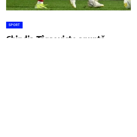
SPORT
Chindia Târgoviște anunță
împrumutul lui Albert Hofman la
CSM Olimpia Satu Mare
DÂMBOVIŢA PRESS
15 IANUARIE 2026
Clubul Chindia Târgoviște și CSM Olimpia Satu
Mare au ajuns la un acord pentru împrumutul