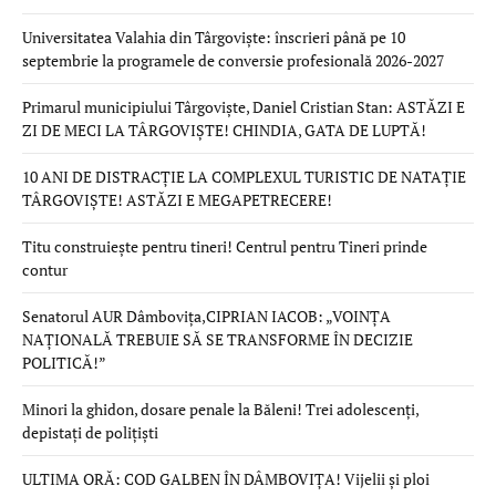
Universitatea Valahia din Târgoviște: înscrieri până pe 10
septembrie la programele de conversie profesională 2026-2027
Primarul municipiului Târgoviște, Daniel Cristian Stan: ASTĂZI E
ZI DE MECI LA TÂRGOVIȘTE! CHINDIA, GATA DE LUPTĂ!
10 ANI DE DISTRACȚIE LA COMPLEXUL TURISTIC DE NATAȚIE
TÂRGOVIȘTE! ASTĂZI E MEGAPETRECERE!
Titu construiește pentru tineri! Centrul pentru Tineri prinde
contur
Senatorul AUR Dâmbovița,CIPRIAN IACOB: „VOINȚA
NAȚIONALĂ TREBUIE SĂ SE TRANSFORME ÎN DECIZIE
POLITICĂ!”
Minori la ghidon, dosare penale la Băleni! Trei adolescenți,
depistați de polițiști
ULTIMA ORĂ: COD GALBEN ÎN DÂMBOVIȚA! Vijelii și ploi