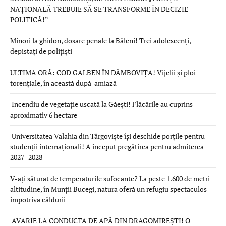
NAȚIONALĂ TREBUIE SĂ SE TRANSFORME ÎN DECIZIE
POLITICĂ!”
Minori la ghidon, dosare penale la Băleni! Trei adolescenți,
depistați de polițiști
ULTIMA ORĂ: COD GALBEN ÎN DÂMBOVIȚA! Vijelii și ploi
torențiale, în această după-amiază
Incendiu de vegetație uscată la Găești! Flăcările au cuprins
aproximativ 6 hectare
Universitatea Valahia din Târgoviște își deschide porțile pentru
studenții internaționali! A început pregătirea pentru admiterea
2027–2028
V-ați săturat de temperaturile sufocante? La peste 1.600 de metri
altitudine, în Munții Bucegi, natura oferă un refugiu spectaculos
împotriva căldurii
AVARIE LA CONDUCTA DE APĂ DIN DRAGOMIREȘTI! O