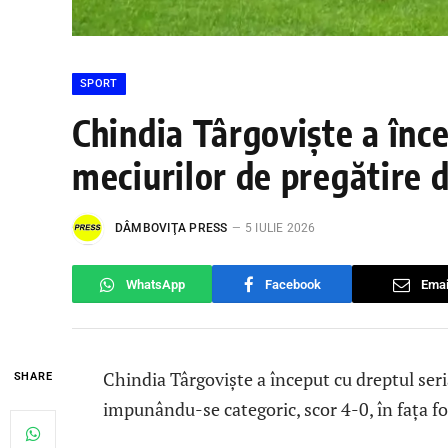
SPORT
Chindia Târgoviște a înce
meciurilor de pregătire 
DÂMBOVIŢA PRESS
5 IULIE 2026
WhatsApp
Facebook
Emai
Chindia Târgoviște a început cu dreptul seri
SHARE
impunându-se categoric, scor 4-0, în fața f