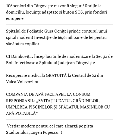
106 seniori din Târgoviște nu vor fi singuri! Sprijin la
domiciliu, locuințe adaptate și buton SOS, prin fonduri
europene
Spitalul de Pediatrie Gura Ocniței prinde conturul unui
spital modern! Investiție de 66,6 milioane de lei pentru
sănătatea copiilor
CJ Dâmbovița: Încep lucrările de modernizare la Secția de
Boli Infecțioase a Spitalului Județean Târgoviște
Recuperare medicală GRATUITĂ la Centrul de Zi din
Valea Voievozilor
COMPANIA DE APĂ FACE APEL LA CONSUM
RESPONSABIL: „EVITAȚI UDATUL GRĂDINILOR,
UMPLEREA PISCINELOR ȘI SPĂLATUL MAȘINILOR CU
APĂ POTABILĂ”
Vestiar modern pentru cei care aleargă pe pista
Stadionului „Eugen Popescu”!