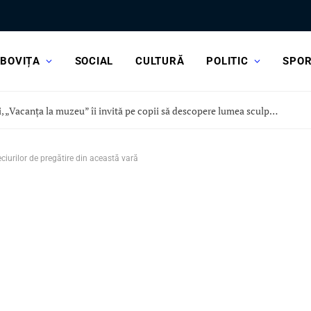
BOVIȚA
SOCIAL
CULTURĂ
POLITIC
SPO
Astăzi, „Vacanța la muzeu” îi invită pe copii să descopere lumea sculpturii, la Curtea Domnească
ciurilor de pregătire din această vară