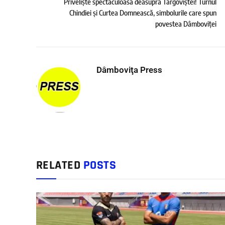
Priveliște spectaculoasă deasupra Târgoviștei! Turnul
Chindiei și Curtea Domnească, simbolurile care spun
povestea Dâmboviței
Dâmboviţa Press
RELATED
POSTS