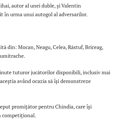
ihai, autor al unei duble, și Valentin
it în urma unui autogol al adversarilor.
uită din: Mocan, Neagu, Celea, Răstuf, Briceag,
Dumitrache.
inute tuturor jucătorilor disponibili, inclusiv mai
 aceștia având ocazia să își demonstreze
nceput promițător pentru Chindia, care își
n competițional.