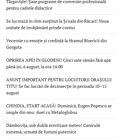
Târgoviște! Șase programe de conversie profesională
pentru cadrele didactice
Se lucrează în ritm susținut la Școala din Răcari! Noua
unitate de învățământ prinde contur
Vecernie cu emoție și credință la Hramul Bisericii din
Gorgota
OPRIREA APEI ÎN GLODENI! Cinci sate rămân fără apă
până joi, 6 august, la ora 14:00
ANUNȚ IMPORTANT PENTRU LOCUITORII ORAȘULUI
TITU! Se fac lucrări de dezinsecție în perioada 10–15
august
CHINDIA, START ACASĂ! Duminică, Eugen Popescu se
umple din nou: duel cu Metaloglobus
Dâmbovița, sub dublă avertizare meteo! Caniculă
extremă, urmată de furtuni puternice