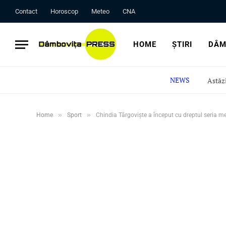
Contact
Horoscop
Meteo
CNA
HOME
ȘTIRI
DÂM
NEWS
»
»
Home
Sport
Chindia Târgoviște a început cu dreptul seria me