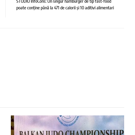
STUDIU InfoCons: Un singur hamburger de tip fast-food
poate conține până la 471 de calorii și 10 aditivi alimentari