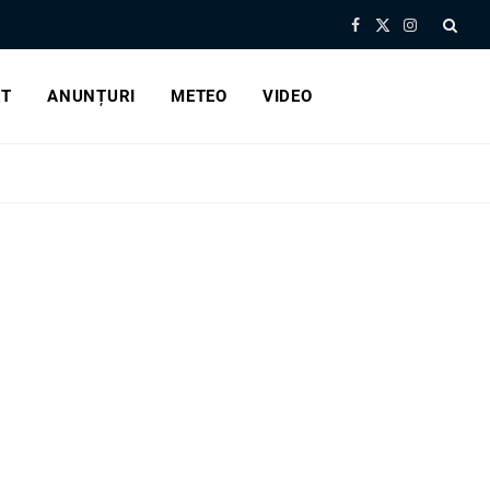
Facebook
X
Instagram
(Twitter)
RT
ANUNȚURI
METEO
VIDEO