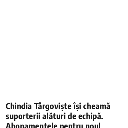
Chindia Târgoviște își cheamă
suporterii alături de echipă.
Abonamentele pentru noul