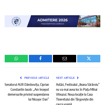
WhatsApp
Facebook
Email
Twitter
PREVIOUS ARTICLE
NEXT ARTICLE
Senatorul AUR Dâmbovița, Ciprian
Astăzi, Festivalul „Ileana Sărăroiu”
Constantin Iacob: „Am început
nu va mai avea loc în Piața Mihai
demersurile privind suspendarea
Viteazul. Noua locație la Casa
lui Nicușor Dan”
Tineretului din Târgoviște din
cauza vremii