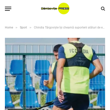
»
»
Home
Sport
Chindia Târgoviște își cheamă suporterii alături de echipă. Abonamentele pentru noul sezon sunt disponibile online