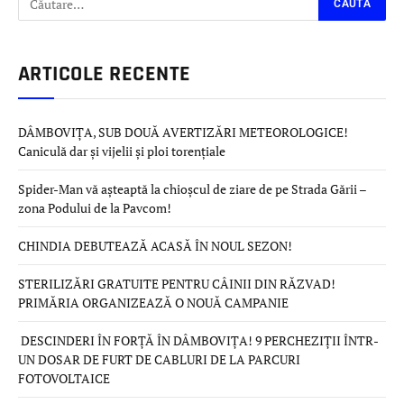
ARTICOLE RECENTE
DÂMBOVIȚA, SUB DOUĂ AVERTIZĂRI METEOROLOGICE!
Caniculă dar și vijelii și ploi torențiale
Spider-Man vă așteaptă la chioșcul de ziare de pe Strada Gării –
zona Podului de la Pavcom!
CHINDIA DEBUTEAZĂ ACASĂ ÎN NOUL SEZON!
STERILIZĂRI GRATUITE PENTRU CÂINII DIN RĂZVAD!
PRIMĂRIA ORGANIZEAZĂ O NOUĂ CAMPANIE
DESCINDERI ÎN FORȚĂ ÎN DÂMBOVIȚA! 9 PERCHEZIȚII ÎNTR-
UN DOSAR DE FURT DE CABLURI DE LA PARCURI
FOTOVOLTAICE