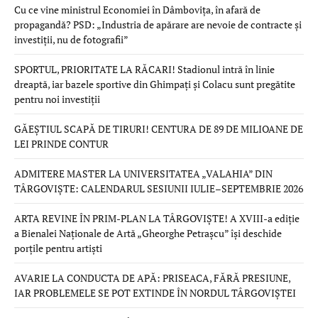
Cu ce vine ministrul Economiei în Dâmbovița, în afară de
propagandă? PSD: „Industria de apărare are nevoie de contracte și
investiții, nu de fotografii”
SPORTUL, PRIORITATE LA RĂCARI! Stadionul intră în linie
dreaptă, iar bazele sportive din Ghimpați și Colacu sunt pregătite
pentru noi investiții
GĂEȘTIUL SCAPĂ DE TIRURI! CENTURA DE 89 DE MILIOANE DE
LEI PRINDE CONTUR
ADMITERE MASTER LA UNIVERSITATEA „VALAHIA” DIN
TÂRGOVIȘTE: CALENDARUL SESIUNII IULIE–SEPTEMBRIE 2026
ARTA REVINE ÎN PRIM-PLAN LA TÂRGOVIȘTE! A XVIII-a ediție
a Bienalei Naționale de Artă „Gheorghe Petrașcu” își deschide
porțile pentru artiști
AVARIE LA CONDUCTA DE APĂ: PRISEACA, FĂRĂ PRESIUNE,
IAR PROBLEMELE SE POT EXTINDE ÎN NORDUL TÂRGOVIȘTEI