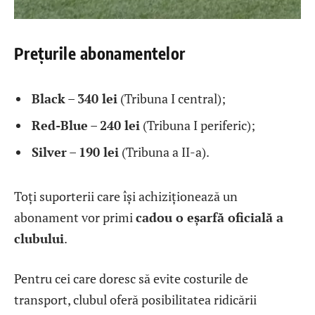
Prețurile abonamentelor
Black
–
340 lei
(Tribuna I central);
Red-Blue
–
240 lei
(Tribuna I periferic);
Silver
–
190 lei
(Tribuna a II-a).
Toți suporterii care își achiziționează un
abonament vor primi
cadou o eșarfă oficială a
clubului
.
Pentru cei care doresc să evite costurile de
transport, clubul oferă posibilitatea ridicării