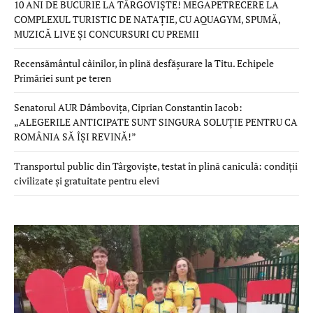
10 ANI DE BUCURIE LA TÂRGOVIȘTE! MEGAPETRECERE LA
COMPLEXUL TURISTIC DE NATAȚIE, CU AQUAGYM, SPUMĂ,
MUZICĂ LIVE ȘI CONCURSURI CU PREMII
Recensământul câinilor, în plină desfășurare la Titu. Echipele
Primăriei sunt pe teren
Senatorul AUR Dâmbovița, Ciprian Constantin Iacob:
„ALEGERILE ANTICIPATE SUNT SINGURA SOLUȚIE PENTRU CA
ROMÂNIA SĂ ÎȘI REVINĂ!”
Transportul public din Târgoviște, testat în plină caniculă: condiții
civilizate și gratuitate pentru elevi