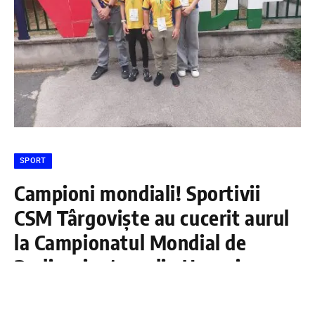
SPORT
Campioni mondiali! Sportivii
CSM Târgoviște au cucerit aurul
la Campionatul Mondial de
Radioorientare din Ungaria
DÂMBOVIŢA PRESS
7 IULIE 2026