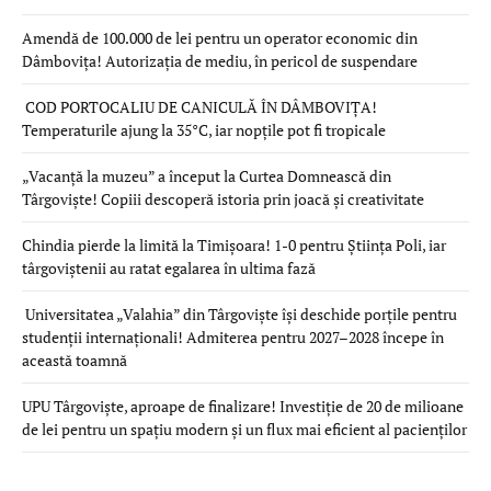
Amendă de 100.000 de lei pentru un operator economic din
Dâmbovița! Autorizația de mediu, în pericol de suspendare
COD PORTOCALIU DE CANICULĂ ÎN DÂMBOVIȚA!
Temperaturile ajung la 35°C, iar nopțile pot fi tropicale
„Vacanță la muzeu” a început la Curtea Domnească din
Târgoviște! Copiii descoperă istoria prin joacă și creativitate
Chindia pierde la limită la Timișoara! 1-0 pentru Știința Poli, iar
târgoviștenii au ratat egalarea în ultima fază
Universitatea „Valahia” din Târgoviște își deschide porțile pentru
studenții internaționali! Admiterea pentru 2027–2028 începe în
această toamnă
UPU Târgoviște, aproape de finalizare! Investiție de 20 de milioane
de lei pentru un spațiu modern și un flux mai eficient al pacienților