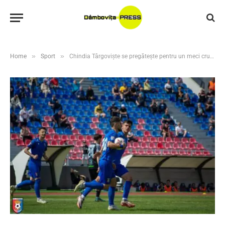
»
»
Home
Sport
Chindia Târgoviște se pregătește pentru un meci crucial cu CSM Slatina: Biletele sunt disponibile