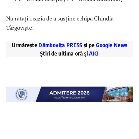
Nu ratați ocazia de a susține echipa Chindia
Târgoviște!
Urmărește
Dâmbovița PRESS
și pe
Google News
Știri de ultima oră și
AICI