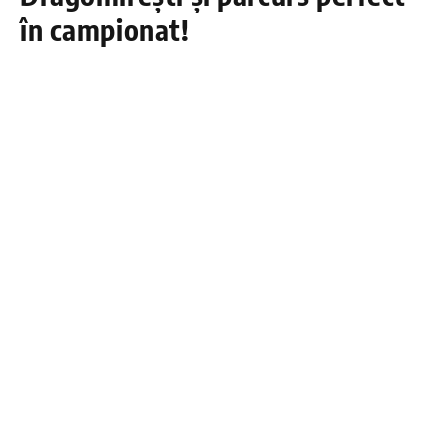
în campionat!
DÂMBOVIŢA PRESS
8 MAI 2025
Voința Crevedia U19 a obținut o nouă victorie
spectaculoasă în campionat, învingând categoric
echipa din Dragomirești cu scorul de
18-0
. Meciul,
destinat categoriei de juniori U19, a fost dominat
de la un capăt la altul de formația din Crevedia, care
a demonstrat din nou forță ofensivă și disciplină
tactică.