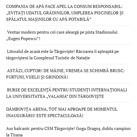
COMPANIA DE APĂ FACE APEL LA CONSUM RESPONSABIL:
„EVITAȚI UDATUL GRĂDINILOR, UMPLEREA PISCINELOR ȘI
SPĂLATUL MAȘINILOR CU APĂ POTABILĂ”
Vestiar modern pentru cei care aleargă pe pista Stadionului
„Eugen Popescu”!
Litoralul de acasă este la Târgoviște! Răcoarea îi așteaptă pe
târgovișteni la Complexul Turistic de Natație
ASTĂZI, CUPTOR! DE MÂINE, VREMEA SE SCHIMBĂ BRUSC:
FURTUNI, VIJELII ȘI GRINDINĂ!
BURSE DE EXCELENȚĂ PENTRU STUDENȚI INTERNAȚIONALI
LA UNIVERSITATEA „VALAHIA” DIN TÂRGOVIȘTE
DÂMBOVIȚA ARENA, TOT MAI APROAPE DE MOMENTUL
INAUGURĂRII! ESTE SPECTACULOASĂ!
Aur balcanic pentru CSM Târgoviște! Gogu Dragoș, dublu campion
la Tirana