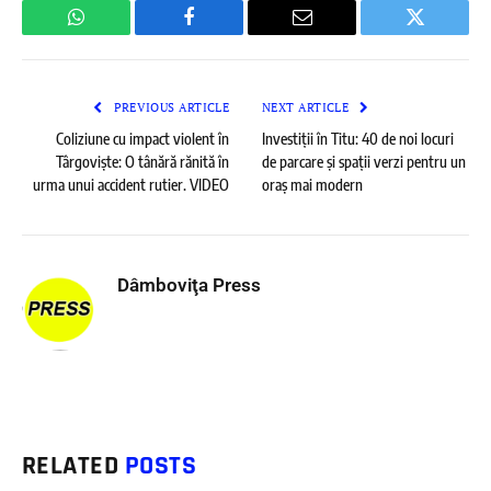
WhatsApp
Facebook
Email
Twitter
PREVIOUS ARTICLE
NEXT ARTICLE
Coliziune cu impact violent în
Investiții în Titu: 40 de noi locuri
Târgoviște: O tânără rănită în
de parcare și spații verzi pentru un
urma unui accident rutier. VIDEO
oraș mai modern
Dâmboviţa Press
RELATED
POSTS