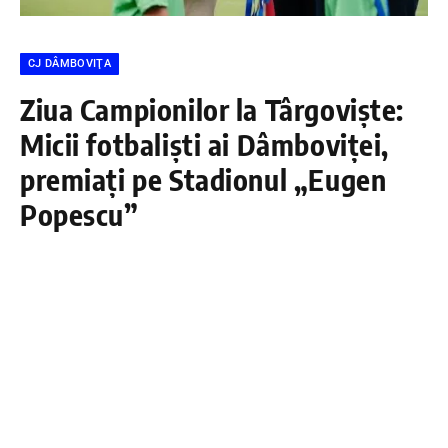
CJ DÂMBOVIŢA
Ziua Campionilor la Târgoviște:
Micii fotbaliști ai Dâmboviței,
premiați pe Stadionul „Eugen
Popescu”
DÂMBOVIŢA PRESS
2 IUNIE 2026
Stadionul „Eugen Popescu” din Târgoviște a fost
gazda unui eveniment special dedicat performanței