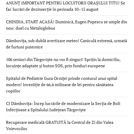
ANUNȚ IMPORTANT PENTRU LOCUITORII ORAȘULUI TITU! Se
fac lucrări de dezinsecție în perioada 10–15 august
CHINDIA, START ACASĂ! Duminică, Eugen Popescu se umple din
nou: duel cu Metaloglobus
Dâmbovița, sub dublă avertizare meteo! Caniculă extremă, urmată
de furtuni puternice
106 seniori din Târgoviște nu vor fi singuri! Sprijin la domiciliu,
locuințe adaptate și buton SOS, prin fonduri europene
Spitalul de Pediatrie Gura Ocniței prinde conturul unui spital
modern! Investiție de 66,6 milioane de lei pentru sănătatea
copiilor
CJ Dâmbovița: Încep lucrările de modernizare la Secția de Boli
Infecțioase a Spitalului Județean Târgoviște
Recuperare medicală GRATUITĂ la Centrul de Zi din Valea
Voievozilor