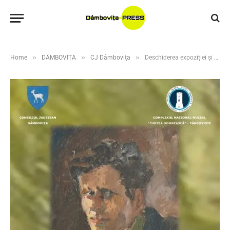
»
»
»
Home
DÂMBOVIȚA
CJ Dâmboviţa
Deschiderea expoziției și premierea câștigătorilor Salonului Anual de Grafică „Marin Petre Constantin”, ediția a IV-a, Târgoviște, 2026