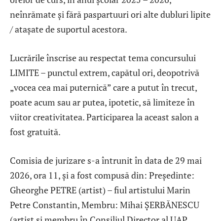
neînrămate și fără paspartuuri ori alte dubluri lipite
/ atașate de suportul acestora.
Lucrările înscrise au respectat tema concursului
LIMITE – punctul extrem, capătul ori, deopotrivă
„vocea cea mai puternică” care a putut în trecut,
poate acum sau ar putea, ipotetic, să limiteze în
viitor creativitatea. Participarea la aceast salon a
fost gratuită.
Comisia de jurizare s-a întrunit în data de 29 mai
2026, ora 11, și a fost compusă din: Președinte:
Gheorghe PETRE (artist) – fiul artistului Marin
Petre Constantin, Membru: Mihai ȘERBĂNESCU
(artist și membru în Consiliul Director al UAP