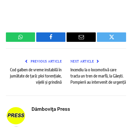
WhatsApp
Facebook
Email
Twitter
PREVIOUS ARTICLE
NEXT ARTICLE
Cod galben de vreme instabilă în
Incendiu la o locomotivă care
jumătate de țară: ploi torențiale,
tracta un tren de marfă, la Găești.
vijelii și grindină
Pompierii au intervenit de urgență
Dâmboviţa Press