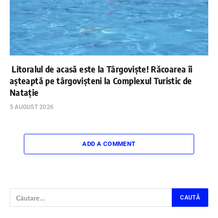
Litoralul de acasă este la Târgoviște! Răcoarea îi
așteaptă pe târgovișteni la Complexul Turistic de
Natație
5 AUGUST 2026
ADD A COMMENT