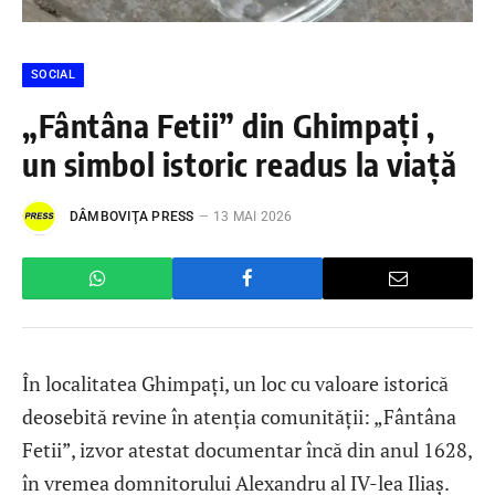
SOCIAL
„Fântâna Fetii” din Ghimpați ,
un simbol istoric readus la viață
DÂMBOVIŢA PRESS
13 MAI 2026
În localitatea Ghimpați, un loc cu valoare istorică
deosebită revine în atenția comunității: „Fântâna
Fetii”, izvor atestat documentar încă din anul 1628,
în vremea domnitorului Alexandru al IV-lea Iliaș.