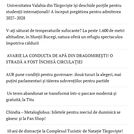
Universitatea Valahia din Târgoviște își deschide porțile pentru
studenții internaționali! A început pregătirea pentru admiterea
2027–2028
V-ați săturat de temperaturile sufocante? La peste 1.600 de metri
altitudine, în Munții Bucegi, natura oferă un refugiu spectaculos
împotriva căldurii
AVARIE LA CONDUCTA DE APĂ DIN DRAGOMIREȘTI! O
STRADĂ A FOST ÎNCHISĂ CIRCULAȚIEI
AUR pune condiții pentru guvernare: două tururi la alegeri, mai
puțini parlamentari și tăierea subvențiilor pentru partide
Un teren abandonat se transformă într-o parcare modernă și
gratuită, la Titu
Chindia – Metaloglobus: biletele pentru meciul de duminică se
găsesc și la Fan Shop!
10 ani de distracție la Complexul Turistic de Natație Târgoviște!