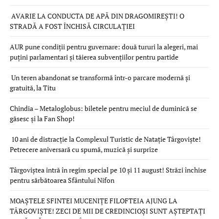
AVARIE LA CONDUCTA DE APĂ DIN DRAGOMIREȘTI! O
STRADĂ A FOST ÎNCHISĂ CIRCULAȚIEI
AUR pune condiții pentru guvernare: două tururi la alegeri, mai
puțini parlamentari și tăierea subvențiilor pentru partide
Un teren abandonat se transformă într-o parcare modernă și
gratuită, la Titu
Chindia – Metaloglobus: biletele pentru meciul de duminică se
găsesc și la Fan Shop!
10 ani de distracție la Complexul Turistic de Natație Târgoviște!
Petrecere aniversară cu spumă, muzică și surprize
Târgoviștea intră în regim special pe 10 și 11 august! Străzi închise
pentru sărbătoarea Sfântului Nifon
MOAȘTELE SFINTEI MUCENIȚE FILOFTEIA AJUNG LA
TÂRGOVIȘTE! ZECI DE MII DE CREDINCIOȘI SUNT AȘTEPTAȚI