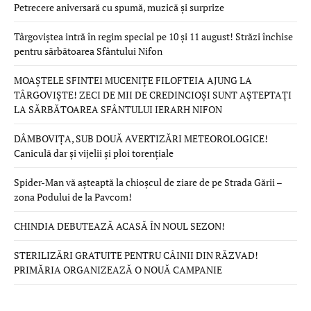
Petrecere aniversară cu spumă, muzică și surprize
Târgoviștea intră în regim special pe 10 și 11 august! Străzi închise
pentru sărbătoarea Sfântului Nifon
MOAȘTELE SFINTEI MUCENIȚE FILOFTEIA AJUNG LA
TÂRGOVIȘTE! ZECI DE MII DE CREDINCIOȘI SUNT AȘTEPTAȚI
LA SĂRBĂTOAREA SFÂNTULUI IERARH NIFON
DÂMBOVIȚA, SUB DOUĂ AVERTIZĂRI METEOROLOGICE!
Caniculă dar și vijelii și ploi torențiale
Spider-Man vă așteaptă la chioșcul de ziare de pe Strada Gării –
zona Podului de la Pavcom!
CHINDIA DEBUTEAZĂ ACASĂ ÎN NOUL SEZON!
STERILIZĂRI GRATUITE PENTRU CÂINII DIN RĂZVAD!
PRIMĂRIA ORGANIZEAZĂ O NOUĂ CAMPANIE