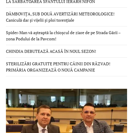
LA SĂRBĂTOAREA SFÂNTULUI IERARH NIFON
DÂMBOVIȚA, SUB DOUĂ AVERTIZĂRI METEOROLOGICE!
Caniculă dar și vijelii și ploi torențiale
Spider-Man vă așteaptă la chioșcul de ziare de pe Strada Gării –
zona Podului de la Pavcom!
CHINDIA DEBUTEAZĂ ACASĂ ÎN NOUL SEZON!
STERILIZĂRI GRATUITE PENTRU CÂINII DIN RĂZVAD!
PRIMĂRIA ORGANIZEAZĂ O NOUĂ CAMPANIE