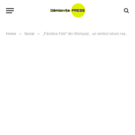
»
»
Home
Social
„Fântâna Fetii” din Ghimpați , un simbol istoric readus la viață