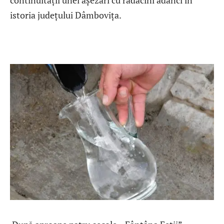
continuității unei așezări cu rădăcini adânci în
istoria județului Dâmbovița.