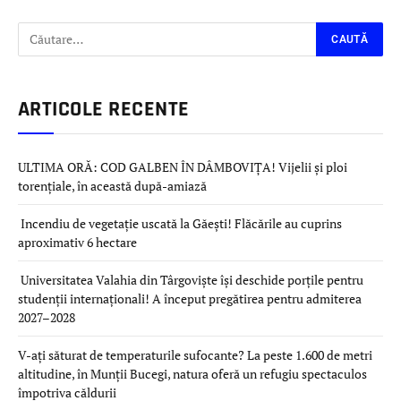
ARTICOLE RECENTE
ULTIMA ORĂ: COD GALBEN ÎN DÂMBOVIȚA! Vijelii și ploi
torențiale, în această după-amiază
Incendiu de vegetație uscată la Găești! Flăcările au cuprins
aproximativ 6 hectare
Universitatea Valahia din Târgoviște își deschide porțile pentru
studenții internaționali! A început pregătirea pentru admiterea
2027–2028
V-ați săturat de temperaturile sufocante? La peste 1.600 de metri
altitudine, în Munții Bucegi, natura oferă un refugiu spectaculos
împotriva căldurii