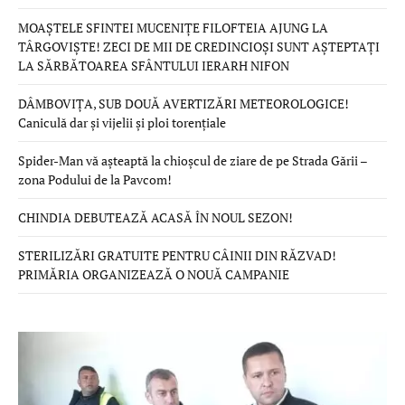
MOAȘTELE SFINTEI MUCENIȚE FILOFTEIA AJUNG LA
TÂRGOVIȘTE! ZECI DE MII DE CREDINCIOȘI SUNT AȘTEPTAȚI
LA SĂRBĂTOAREA SFÂNTULUI IERARH NIFON
DÂMBOVIȚA, SUB DOUĂ AVERTIZĂRI METEOROLOGICE!
Caniculă dar și vijelii și ploi torențiale
Spider-Man vă așteaptă la chioșcul de ziare de pe Strada Gării –
zona Podului de la Pavcom!
CHINDIA DEBUTEAZĂ ACASĂ ÎN NOUL SEZON!
STERILIZĂRI GRATUITE PENTRU CÂINII DIN RĂZVAD!
PRIMĂRIA ORGANIZEAZĂ O NOUĂ CAMPANIE