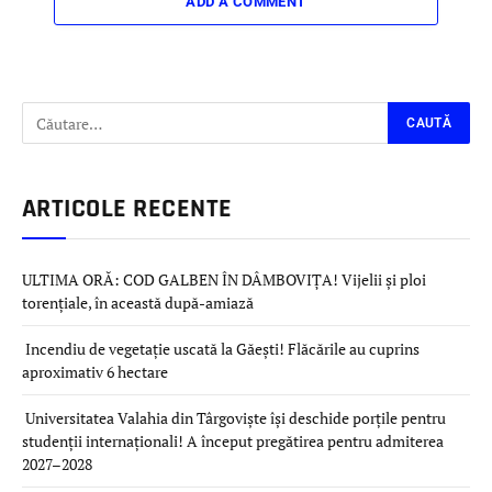
ADD A COMMENT
ARTICOLE RECENTE
ULTIMA ORĂ: COD GALBEN ÎN DÂMBOVIȚA! Vijelii și ploi
torențiale, în această după-amiază
Incendiu de vegetație uscată la Găești! Flăcările au cuprins
aproximativ 6 hectare
Universitatea Valahia din Târgoviște își deschide porțile pentru
studenții internaționali! A început pregătirea pentru admiterea
2027–2028