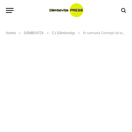
»
»
»
Home
DÂMBOVIȚA
CJ Dâmboviţa
În comuna Cornești se lucrează la mai multe investiții cu finanțare prin PJDL, PNDL și CNI