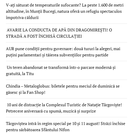
V-ați săturat de temperaturile sufocante? La peste 1.600 de metri
altitudine, în Munții Bucegi, natura oferă un refugiu spectaculos
împotriva căldurii
AVARIE LA CONDUCTA DE APĂ DIN DRAGOMIREȘTI! O
STRADĂ A FOST ÎNCHISĂ CIRCULAȚIEI
AUR pune condiții pentru guvernare: două tururi la alegeri, mai
puțini parlamentari și tăierea subvențiilor pentru partide
Un teren abandonat se transformă într-o parcare modernă și
gratuită, la Titu
Chindia – Metaloglobus: biletele pentru meciul de duminică se
găsesc și la Fan Shop!
10 ani de distracție la Complexul Turistic de Natație Târgoviște!
Petrecere aniversară cu spumă, muzică și surprize
Târgoviștea intră în regim special pe 10 și 11 august! Străzi închise
pentru sărbătoarea Sfântului Nifon