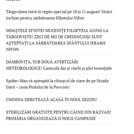
Târgoviștea intră în regim special pe 10 și 11 august! Străzi
închise pentru sărbătoarea Sfântului Nifon
MOAȘTELE SFINTEI MUCENIȚE FILOFTEIA AJUNG LA
TÂRGOVIȘTE! ZECI DE MII DE CREDINCIOȘI SUNT
AȘTEPTAȚI LA SĂRBĂTOAREA SFÂNTULUI IERARH
NIFON
DÂMBOVIȚA, SUB DOUĂ AVERTIZĂRI
METEOROLOGICE! Caniculă dar și vijelii și ploi torențiale
Spider-Man vă așteaptă la chioșcul de ziare de pe Strada
Gării – zona Podului de la Pavcom!
CHINDIA DEBUTEAZĂ ACASĂ ÎN NOUL SEZON!
STERILIZĂRI GRATUITE PENTRU CÂINII DIN RĂZVAD!
PRIMĂRIA ORGANIZEAZĂ O NOUĂ CAMPANIE