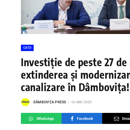
CATD
Investiție de peste 27 d
extinderea și modernizare
canalizare în Dâmbovița
DÂMBOVIŢA PRESS
16 MAI 2026
WhatsApp
Facebook
Emai