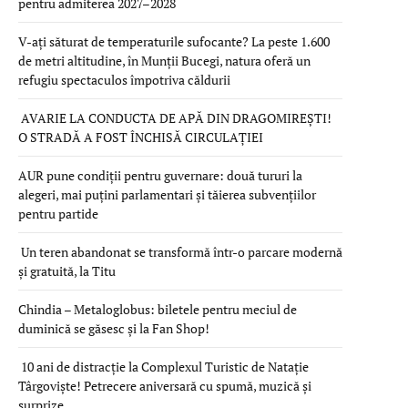
pentru admiterea 2027–2028
V-ați săturat de temperaturile sufocante? La peste 1.600
de metri altitudine, în Munții Bucegi, natura oferă un
refugiu spectaculos împotriva căldurii
AVARIE LA CONDUCTA DE APĂ DIN DRAGOMIREȘTI!
O STRADĂ A FOST ÎNCHISĂ CIRCULAȚIEI
AUR pune condiții pentru guvernare: două tururi la
alegeri, mai puțini parlamentari și tăierea subvențiilor
pentru partide
Un teren abandonat se transformă într-o parcare modernă
și gratuită, la Titu
Chindia – Metaloglobus: biletele pentru meciul de
duminică se găsesc și la Fan Shop!
10 ani de distracție la Complexul Turistic de Natație
Târgoviște! Petrecere aniversară cu spumă, muzică și
surprize