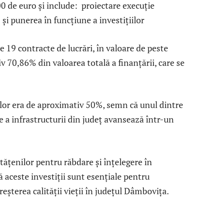
0 de euro și include: proiectare execuție
și punerea în funcțiune a investițiilor
e 19 contracte de lucrări, în valoare de peste
70,86% din valoarea totală a finanțării, care se
rărilor era de aproximativ 50%, semn că unul dintre
a infrastructurii din județ avansează într-un
ățenilor pentru răbdare și înțelegere în
că aceste investiții sunt esențiale pentru
eșterea calității vieții în județul Dâmbovița.