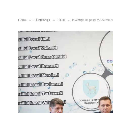
»
»
»
Home
DÂMBOVIȚA
CATD
Investiție de peste 27 de mili