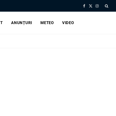
Facebook
X
Instagram
(Twitter)
RT
ANUNȚURI
METEO
VIDEO