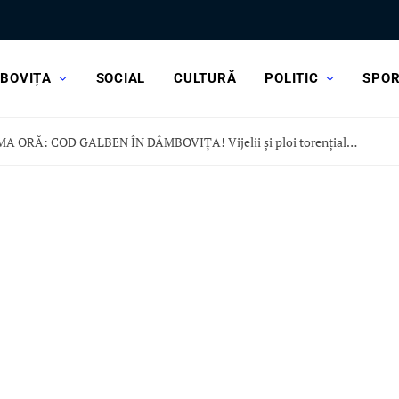
BOVIȚA
SOCIAL
CULTURĂ
POLITIC
SPO
ULTIMA ORĂ: COD GALBEN ÎN DÂMBOVIȚA! Vijelii și ploi torențiale, în această după-amiază