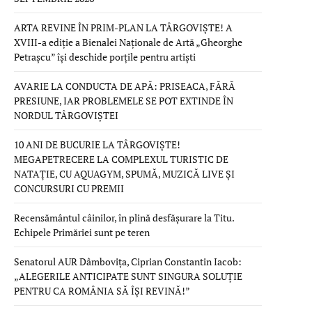
ARTA REVINE ÎN PRIM-PLAN LA TÂRGOVIȘTE! A
XVIII-a ediție a Bienalei Naționale de Artă „Gheorghe
Petrașcu” își deschide porțile pentru artiști
AVARIE LA CONDUCTA DE APĂ: PRISEACA, FĂRĂ
PRESIUNE, IAR PROBLEMELE SE POT EXTINDE ÎN
NORDUL TÂRGOVIȘTEI
10 ANI DE BUCURIE LA TÂRGOVIȘTE!
MEGAPETRECERE LA COMPLEXUL TURISTIC DE
NATAȚIE, CU AQUAGYM, SPUMĂ, MUZICĂ LIVE ȘI
CONCURSURI CU PREMII
Recensământul câinilor, în plină desfășurare la Titu.
Echipele Primăriei sunt pe teren
Senatorul AUR Dâmbovița, Ciprian Constantin Iacob:
„ALEGERILE ANTICIPATE SUNT SINGURA SOLUȚIE
PENTRU CA ROMÂNIA SĂ ÎȘI REVINĂ!”