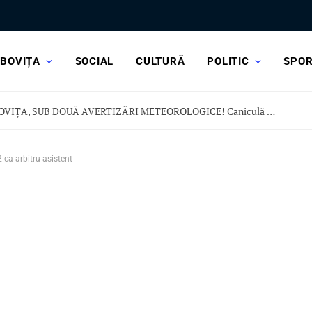
BOVIȚA
SOCIAL
CULTURĂ
POLITIC
SPO
DÂMBOVIȚA, SUB DOUĂ AVERTIZĂRI METEOROLOGICE! Caniculă dar și vijelii și ploi torențiale
ca arbitru asistent