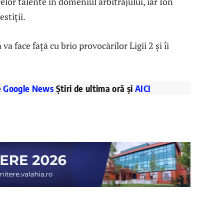
elor talente în domeniul arbitrajului, iar Ion
stiții.
 va face față cu brio provocărilor Ligii 2 și îi
e
Google News
Știri de ultima oră și
AICI