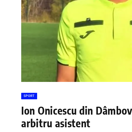
SPORT
Ion Onicescu din Dâmbovi
arbitru asistent