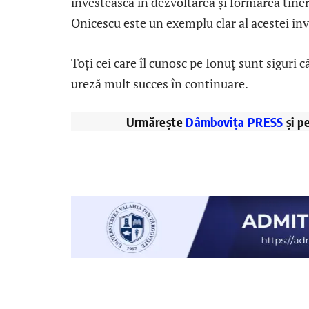
investească în dezvoltarea și formarea tiner
Onicescu este un exemplu clar al acestei inve
Toți cei care îl cunosc pe Ionuț sunt siguri că
ureză mult succes în continuare.
Urmărește
Dâmbovița PRESS
și p