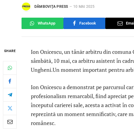
DÂMBOVIŢA PRESS
10 MAI 2025
WhatsApp
Facebook
Emai
Ion Onicescu, un tânăr arbitru din comuna G
SHARE
sâmbătă, 10 mai, ca arbitru asistent în cad
Ungheni.Un moment important pentru arbi
Ion Onicescu a demonstrat pe parcursul cari
profesionalism remarcabil, fiind apreciat pen
începutul carierei sale, acesta a activat în 
reprezintă un moment semnificativ, care mar
românesc.