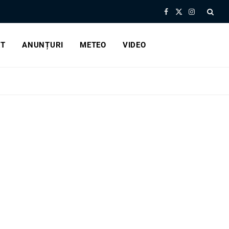
Facebook
X
Instagram
(Twitter)
RT
ANUNȚURI
METEO
VIDEO