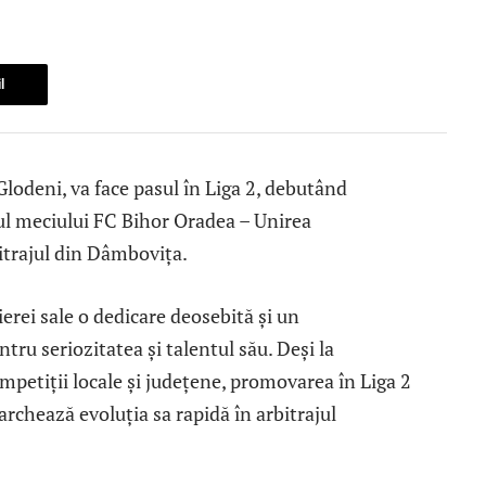
l
lodeni, va face pasul în Liga 2, debutând
rul meciului FC Bihor Oradea – Unirea
trajul din Dâmbovița.
erei sale o dedicare deosebită și un
tru seriozitatea și talentul său. Deși la
competiții locale și județene, promovarea în Liga 2
chează evoluția sa rapidă în arbitrajul