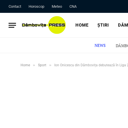
Contact
Horoscop
Meteo
CNA
HOME
ȘTIRI
DÂM
NEWS
»
»
Home
Sport
Ion Onicescu din Dâmbovița debutează în Liga 2 