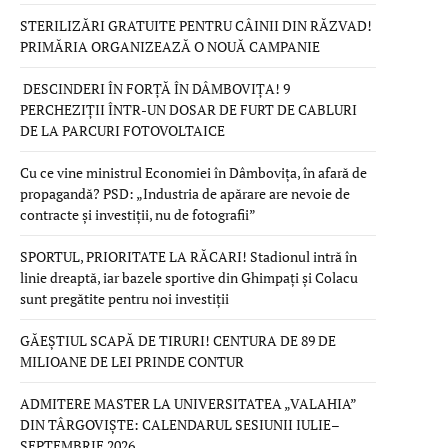
STERILIZĂRI GRATUITE PENTRU CÂINII DIN RĂZVAD!
PRIMĂRIA ORGANIZEAZĂ O NOUĂ CAMPANIE
DESCINDERI ÎN FORȚĂ ÎN DÂMBOVIȚA! 9
PERCHEZIȚII ÎNTR-UN DOSAR DE FURT DE CABLURI
DE LA PARCURI FOTOVOLTAICE
Cu ce vine ministrul Economiei în Dâmbovița, în afară de
propagandă? PSD: „Industria de apărare are nevoie de
contracte și investiții, nu de fotografii”
SPORTUL, PRIORITATE LA RĂCARI! Stadionul intră în
linie dreaptă, iar bazele sportive din Ghimpați și Colacu
sunt pregătite pentru noi investiții
GĂEȘTIUL SCAPĂ DE TIRURI! CENTURA DE 89 DE
MILIOANE DE LEI PRINDE CONTUR
ADMITERE MASTER LA UNIVERSITATEA „VALAHIA”
DIN TÂRGOVIȘTE: CALENDARUL SESIUNII IULIE–
SEPTEMBRIE 2026