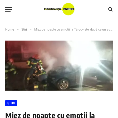
»
»
Home
Știri
Miez de noapte cu emoții la Târgoviște, după ce un autoturism a fost cuprins de flăcări pe șoseaua Găești.
ȘTIRI
Miez de noapte cu emoții la