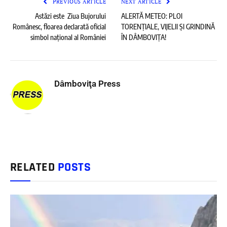
PREVIOUS ARTICLE
NEXT ARTICLE
Astăzi este Ziua Bujorului
ALERTĂ METEO: PLOI
Românesc, floarea declarată oficial
TORENȚIALE, VIJELII ȘI GRINDINĂ
simbol național al României
ÎN DÂMBOVIȚA!
Dâmboviţa Press
RELATED
POSTS