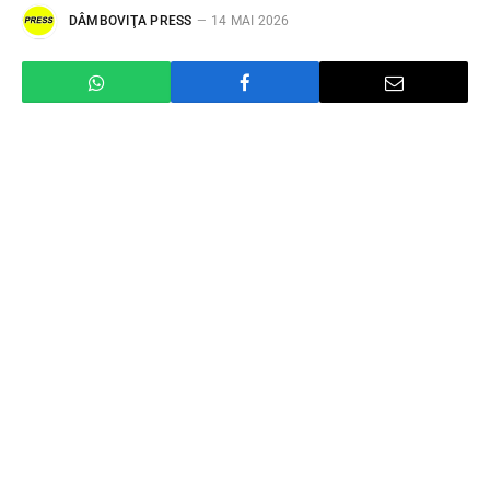
DÂMBOVIŢA PRESS
14 MAI 2026
Momente de tensiune în această dimineață în
municipiul Târgoviște, după ce o explozie neurmată
de incendiu s-a produs la o hală aparținând unui
operator economic de pe strada Laminorului.
Incidentul a fost semnalat în jurul orei 09:47,
mobilizând rapid forțe importante de intervenție.
Detașamentul de Pompieri Târgoviște a intervenit
de urgență cu trei autospeciale de stingere cu apă și
spumă, o autospecială de descarcerare și un echipaj