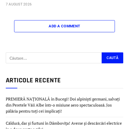
7 AUGUST 2026
ADD A COMMENT
ARTICOLE RECENTE
PREMIERĂ NAȚIONALĂ în Bucegi! Doi alpiniști germani, salvați
din Peretele Văii Albe într-o misiune aero spectaculoasă. Jos
pălăria pentru toți cei implicați!
Căldură, dar și furtuni în Dâmbovița! Averse și descărcări electrice