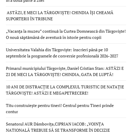
în a doua parte a zilei
ASTĂZI, E MECI LA TÂRGOVIȘTE! CHINDIA ÎȘI CHEAMĂ
SUPORTERII ÎN TRIBUNE
„Vacanța la muzeu” continuă la Curtea Domnească din Târgoviște!
O nouă săptămână de aventură în istorie pentru copii
Universitatea Valahia din Târgoviște: înscrieri până pe 10
septembrie la programele de conversie profesională 2026-2027
Primarul municipiului Târgoviște, Daniel Cristian Stan: ASTĂZI E
ZI DE MECI LA TÂRGOVIȘTE! CHINDIA, GATA DE LUPTĂ!
10 ANI DE DISTRACȚIE LA COMPLEXUL TURISTIC DE NATAȚIE
TÂRGOVIȘTE! ASTĂZI E MEGAPETRECERE!
Titu construiește pentru tineri! Centrul pentru Tineri prinde
contur
Senatorul AUR Dâmbovița,CIPRIAN IACOB: „VOINȚA
NAȚIONALĂ TREBUIE SĂ SE TRANSFORME ÎN DECIZIE