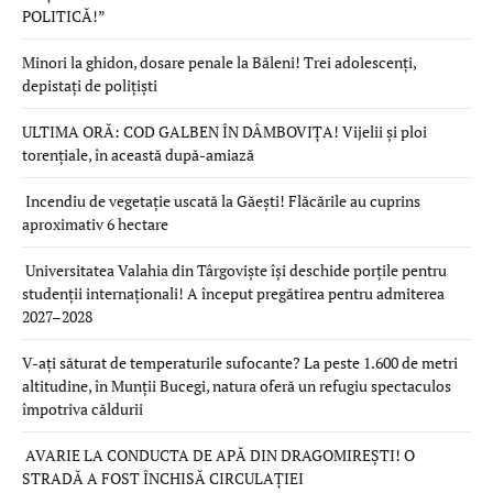
POLITICĂ!”
Minori la ghidon, dosare penale la Băleni! Trei adolescenți,
depistați de polițiști
ULTIMA ORĂ: COD GALBEN ÎN DÂMBOVIȚA! Vijelii și ploi
torențiale, în această după-amiază
Incendiu de vegetație uscată la Găești! Flăcările au cuprins
aproximativ 6 hectare
Universitatea Valahia din Târgoviște își deschide porțile pentru
studenții internaționali! A început pregătirea pentru admiterea
2027–2028
V-ați săturat de temperaturile sufocante? La peste 1.600 de metri
altitudine, în Munții Bucegi, natura oferă un refugiu spectaculos
împotriva căldurii
AVARIE LA CONDUCTA DE APĂ DIN DRAGOMIREȘTI! O
STRADĂ A FOST ÎNCHISĂ CIRCULAȚIEI