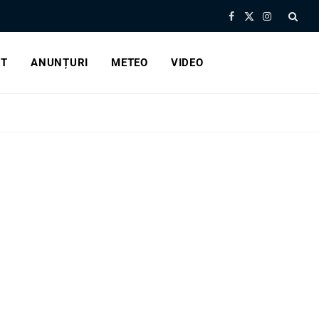
Facebook
X
Instagram
(Twitter)
RT
ANUNȚURI
METEO
VIDEO