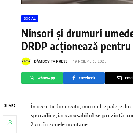
SOCIAL
Ninsori și drumuri umed
DRDP acționează pentru 
DÂMBOVIŢA PRESS
19 NOIEMBRIE 2025
WhatsApp
Facebook
Emai
În această dimineață, mai multe județe din
SHARE
sporadice
, iar
carosabilul se prezintă u
2 cm în zonele montane.