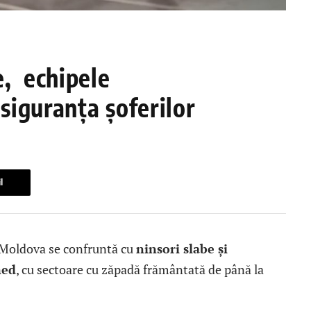
e, echipele
siguranța șoferilor
l
 Moldova se confruntă cu
ninsori slabe și
med
, cu sectoare cu zăpadă frământată de până la