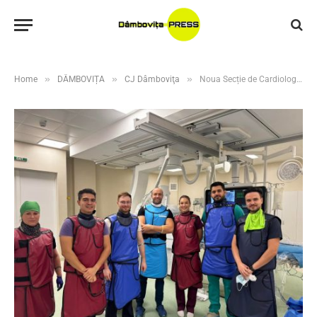
»
»
»
Home
DÂMBOVIȚA
CJ Dâmboviţa
Noua Secție de Cardiologie a Spitalului Județean Dâmbovița, modernizată de CJ Dâmbovița, a găzduit o sesiune specializată pe tehnologia OCT