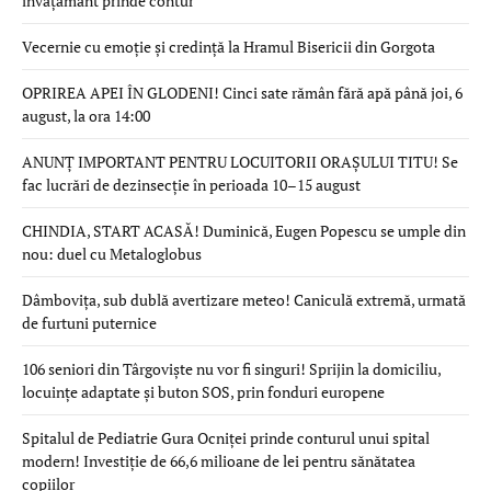
învățământ prinde contur
Vecernie cu emoție și credință la Hramul Bisericii din Gorgota
OPRIREA APEI ÎN GLODENI! Cinci sate rămân fără apă până joi, 6
august, la ora 14:00
ANUNȚ IMPORTANT PENTRU LOCUITORII ORAȘULUI TITU! Se
fac lucrări de dezinsecție în perioada 10–15 august
CHINDIA, START ACASĂ! Duminică, Eugen Popescu se umple din
nou: duel cu Metaloglobus
Dâmbovița, sub dublă avertizare meteo! Caniculă extremă, urmată
de furtuni puternice
106 seniori din Târgoviște nu vor fi singuri! Sprijin la domiciliu,
locuințe adaptate și buton SOS, prin fonduri europene
Spitalul de Pediatrie Gura Ocniței prinde conturul unui spital
modern! Investiție de 66,6 milioane de lei pentru sănătatea
copiilor