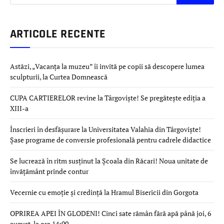
ARTICOLE RECENTE
Astăzi, „Vacanța la muzeu” îi invită pe copii să descopere lumea
sculpturii, la Curtea Domnească
CUPA CARTIERELOR revine la Târgoviște! Se pregătește ediția a
XIII-a
Înscrieri în desfășurare la Universitatea Valahia din Târgoviște!
Șase programe de conversie profesională pentru cadrele didactice
Se lucrează în ritm susținut la Școala din Răcari! Noua unitate de
învățământ prinde contur
Vecernie cu emoție și credință la Hramul Bisericii din Gorgota
OPRIREA APEI ÎN GLODENI! Cinci sate rămân fără apă până joi, 6
august, la ora 14:00