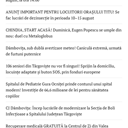
ANUNȚ IMPORTANT PENTRU LOCUITORII ORAȘULUI TITU! Se
fac lucrări de dezinsecție în perioada 10–15 august
CHINDIA, START ACASĂ! Duminică, Eugen Popescu se umple din
nou: duel cu Metaloglobus
Dâmbovița, sub dublă avertizare meteo! Caniculă extremă, urmată
de furtuni puternice
106 seniori din Târgoviște nu vor fi singuri! Sprijin la domiciliu,
locuințe adaptate și buton SOS, prin fonduri europene
Spitalul de Pediatrie Gura Ocniței prinde conturul unui spital
modern! Investiție de 66,6 milioane de lei pentru sănătatea
copiilor
CJ Dâmbovița: Încep lucrările de modernizare la Secția de Boli
Infecțioase a Spitalului Județean Târgoviște
Recuperare medicală GRATUITĂ la Centrul de Zi din Valea