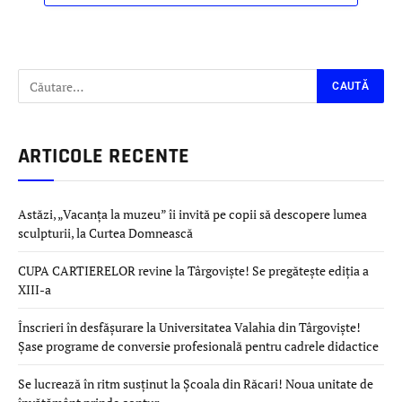
ARTICOLE RECENTE
Astăzi, „Vacanța la muzeu” îi invită pe copii să descopere lumea
sculpturii, la Curtea Domnească
CUPA CARTIERELOR revine la Târgoviște! Se pregătește ediția a
XIII-a
Înscrieri în desfășurare la Universitatea Valahia din Târgoviște!
Șase programe de conversie profesională pentru cadrele didactice
Se lucrează în ritm susținut la Școala din Răcari! Noua unitate de