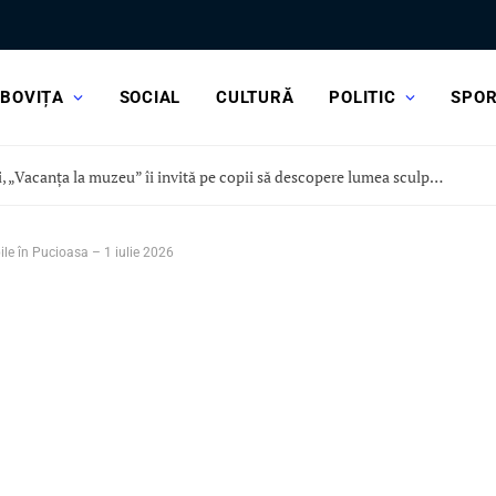
BOVIȚA
SOCIAL
CULTURĂ
POLITIC
SPO
Astăzi, „Vacanța la muzeu” îi invită pe copii să descopere lumea sculpturii, la Curtea Domnească
ile în Pucioasa – 1 iulie 2026