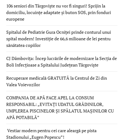
106 seniori din Târgoviște nu vor fi singuri! Sprijin la
domiciliu, locuințe adaptate și buton SOS, prin fonduri
europene
Spitalul de Pediatrie Gura Ocniței prinde conturul unui
spital modern! Investiție de 66,6 milioane de lei pentru
sănătatea copiilor
CJ Dâmbovița: Încep lucrările de modernizare la Secția de
Boli Infecțioase a Spitalului Județean Târgoviște
Recuperare medicală GRATUITĂ la Centrul de Zi din
Valea Voievozilor
COMPANIA DE APĂ FACE APEL LA CONSUM
RESPONSABIL: „EVITAȚI UDATUL GRĂDINILOR,
UMPLEREA PISCINELOR ȘI SPĂLATUL MAȘINILOR CU
APĂ POTABILĂ”
Vestiar modern pentru cei care aleargă pe pista
Stadionului „Eugen Popescu”!