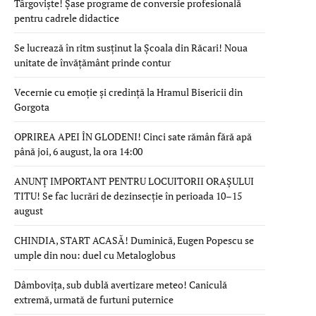
Târgoviște! Șase programe de conversie profesională
pentru cadrele didactice
Se lucrează în ritm susținut la Școala din Răcari! Noua
unitate de învățământ prinde contur
Vecernie cu emoție și credință la Hramul Bisericii din
Gorgota
OPRIREA APEI ÎN GLODENI! Cinci sate rămân fără apă
până joi, 6 august, la ora 14:00
ANUNȚ IMPORTANT PENTRU LOCUITORII ORAȘULUI
TITU! Se fac lucrări de dezinsecție în perioada 10–15
august
CHINDIA, START ACASĂ! Duminică, Eugen Popescu se
umple din nou: duel cu Metaloglobus
Dâmbovița, sub dublă avertizare meteo! Caniculă
extremă, urmată de furtuni puternice