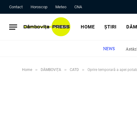
Contact
Horoscop
Meteo
CNA
HOME
ȘTIRI
DÂM
NEWS
»
»
»
Home
DÂMBOVIȚA
CATD
Oprire temporară a apei potab