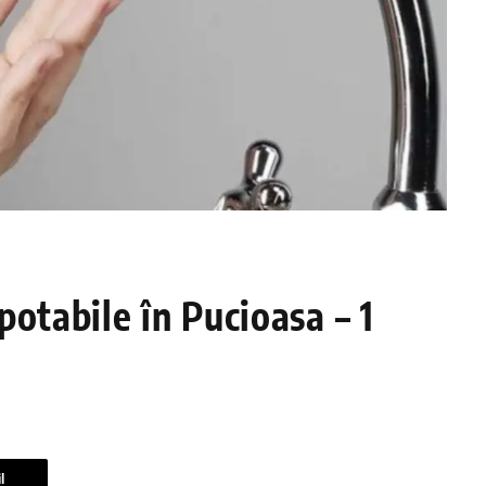
otabile în Pucioasa – 1
l