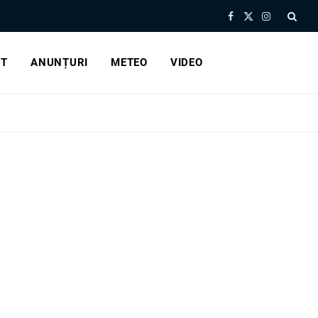
Facebook
X
Instagram
(Twitter)
RT
ANUNȚURI
METEO
VIDEO