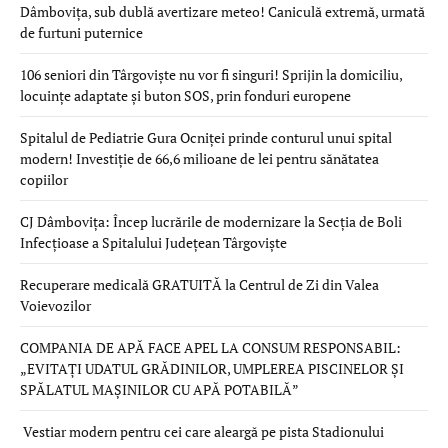
Dâmbovița, sub dublă avertizare meteo! Caniculă extremă, urmată
de furtuni puternice
106 seniori din Târgoviște nu vor fi singuri! Sprijin la domiciliu,
locuințe adaptate și buton SOS, prin fonduri europene
Spitalul de Pediatrie Gura Ocniței prinde conturul unui spital
modern! Investiție de 66,6 milioane de lei pentru sănătatea
copiilor
CJ Dâmbovița: Încep lucrările de modernizare la Secția de Boli
Infecțioase a Spitalului Județean Târgoviște
Recuperare medicală GRATUITĂ la Centrul de Zi din Valea
Voievozilor
COMPANIA DE APĂ FACE APEL LA CONSUM RESPONSABIL:
„EVITAȚI UDATUL GRĂDINILOR, UMPLEREA PISCINELOR ȘI
SPĂLATUL MAȘINILOR CU APĂ POTABILĂ”
Vestiar modern pentru cei care aleargă pe pista Stadionului