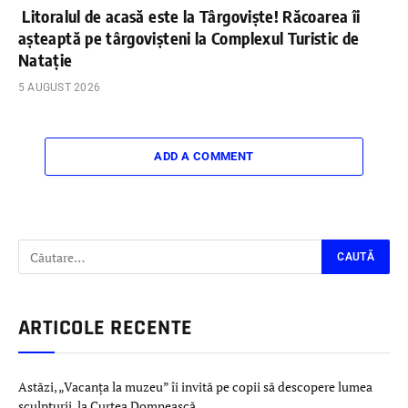
Litoralul de acasă este la Târgoviște! Răcoarea îi
așteaptă pe târgovișteni la Complexul Turistic de
Natație
5 AUGUST 2026
ADD A COMMENT
ARTICOLE RECENTE
Astăzi, „Vacanța la muzeu” îi invită pe copii să descopere lumea
sculpturii, la Curtea Domnească