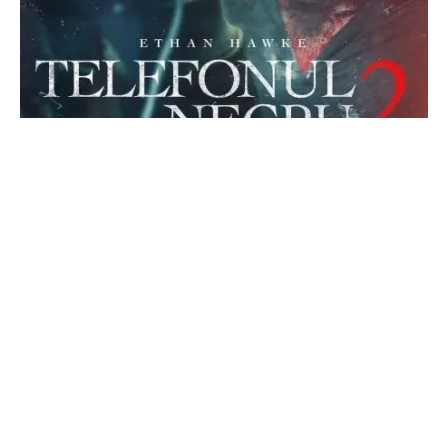
TÂRGOVIȘTE
Premiera „Telefonul Negru 2” la
Cinema Independența
Târgoviște
DÂMBOVIŢA PRESS
13 OCTOMBRIE 2025