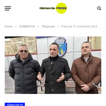
»
»
»
Home
DÂMBOVIȚA
Târgoviște
Până pe 31 octombrie 2025: Contribuabilii din Târgoviște pot beneficia de anularea penalităților
TÂRGOVIȘTE