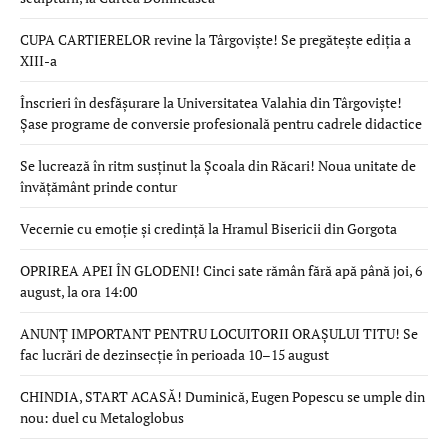
CUPA CARTIERELOR revine la Târgoviște! Se pregătește ediția a
XIII-a
Înscrieri în desfășurare la Universitatea Valahia din Târgoviște!
Șase programe de conversie profesională pentru cadrele didactice
Se lucrează în ritm susținut la Școala din Răcari! Noua unitate de
învățământ prinde contur
Vecernie cu emoție și credință la Hramul Bisericii din Gorgota
OPRIREA APEI ÎN GLODENI! Cinci sate rămân fără apă până joi, 6
august, la ora 14:00
ANUNȚ IMPORTANT PENTRU LOCUITORII ORAȘULUI TITU! Se
fac lucrări de dezinsecție în perioada 10–15 august
CHINDIA, START ACASĂ! Duminică, Eugen Popescu se umple din
nou: duel cu Metaloglobus