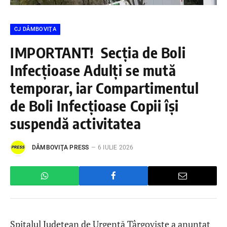
CJ DÂMBOVIŢA
IMPORTANT! Secția de Boli
Infecțioase Adulți se mută
temporar, iar Compartimentul
de Boli Infecțioase Copii își
suspendă activitatea
DÂMBOVIŢA PRESS
6 IULIE 2026
Spitalul Județean de Urgență Târgoviște a anunțat