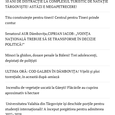
10 ANI DE DISTRACȚIE LA COMPLEXUL TURISTIC DE NATAȚIE
TÂRGOVIȘTE! ASTĂZI E MEGAPETRECERE!
Titu construiește pentru tineri! Centrul pentru Tineri prinde
contur
Senatorul AUR Dâmbovița,CIPRIAN IACOB: „VOINȚA
NAȚIONALĂ TREBUIE SĂ SE TRANSFORME ÎN DECIZIE
POLITICĂ!”
Minori la ghidon, dosare penale la Băleni! Trei adolescenți,
depistați de polițiști
ULTIMA ORĂ: COD GALBEN ÎN DÂMBOVIȚA! Vijelii și ploi
torențiale, în această după-amiază
Incendiu de vegetație uscată la Găești! Flăcările au cuprins
aproximativ 6 hectare
Universitatea Valahia din Târgoviște își deschide porțile pentru
studenții internaționali! A început pregătirea pentru admiterea
2027–2028