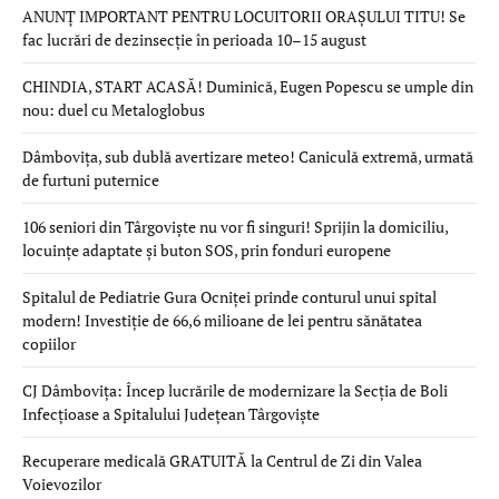
ANUNȚ IMPORTANT PENTRU LOCUITORII ORAȘULUI TITU! Se
fac lucrări de dezinsecție în perioada 10–15 august
CHINDIA, START ACASĂ! Duminică, Eugen Popescu se umple din
nou: duel cu Metaloglobus
Dâmbovița, sub dublă avertizare meteo! Caniculă extremă, urmată
de furtuni puternice
106 seniori din Târgoviște nu vor fi singuri! Sprijin la domiciliu,
locuințe adaptate și buton SOS, prin fonduri europene
Spitalul de Pediatrie Gura Ocniței prinde conturul unui spital
modern! Investiție de 66,6 milioane de lei pentru sănătatea
copiilor
CJ Dâmbovița: Încep lucrările de modernizare la Secția de Boli
Infecțioase a Spitalului Județean Târgoviște
Recuperare medicală GRATUITĂ la Centrul de Zi din Valea
Voievozilor