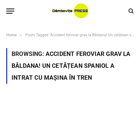
»
Home
Posts Tagged "Accident feroviar grav la Bâldana! Un cetățean spaniol a intrat cu mașina în tren"
BROWSING:
ACCIDENT FEROVIAR GRAV LA
BÂLDANA! UN CETĂȚEAN SPANIOL A
INTRAT CU MAȘINA ÎN TREN