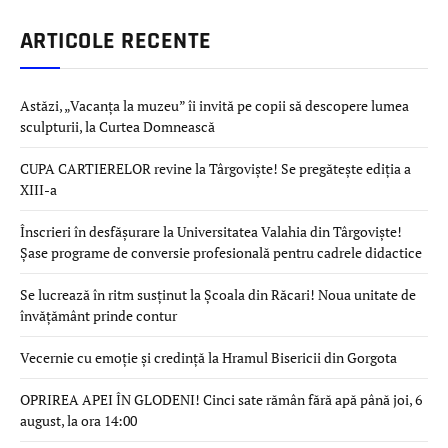
ARTICOLE RECENTE
Astăzi, „Vacanța la muzeu” îi invită pe copii să descopere lumea
sculpturii, la Curtea Domnească
CUPA CARTIERELOR revine la Târgoviște! Se pregătește ediția a
XIII-a
Înscrieri în desfășurare la Universitatea Valahia din Târgoviște!
Șase programe de conversie profesională pentru cadrele didactice
Se lucrează în ritm susținut la Școala din Răcari! Noua unitate de
învățământ prinde contur
Vecernie cu emoție și credință la Hramul Bisericii din Gorgota
OPRIREA APEI ÎN GLODENI! Cinci sate rămân fără apă până joi, 6
august, la ora 14:00