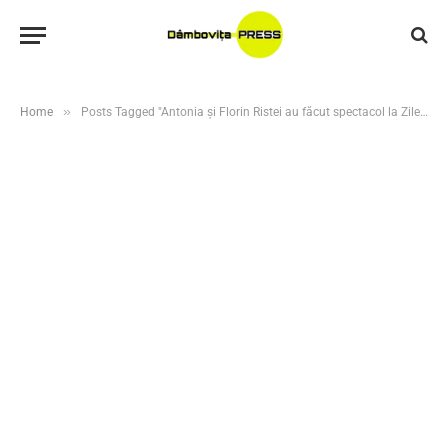
»
Home
Posts Tagged "Antonia și Florin Ristei au făcut spectacol la Zilele Județului Dâmbovița"