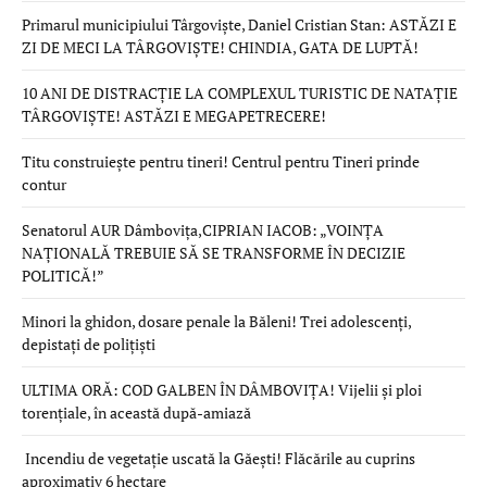
Primarul municipiului Târgoviște, Daniel Cristian Stan: ASTĂZI E
ZI DE MECI LA TÂRGOVIȘTE! CHINDIA, GATA DE LUPTĂ!
10 ANI DE DISTRACȚIE LA COMPLEXUL TURISTIC DE NATAȚIE
TÂRGOVIȘTE! ASTĂZI E MEGAPETRECERE!
Titu construiește pentru tineri! Centrul pentru Tineri prinde
contur
Senatorul AUR Dâmbovița,CIPRIAN IACOB: „VOINȚA
NAȚIONALĂ TREBUIE SĂ SE TRANSFORME ÎN DECIZIE
POLITICĂ!”
Minori la ghidon, dosare penale la Băleni! Trei adolescenți,
depistați de polițiști
ULTIMA ORĂ: COD GALBEN ÎN DÂMBOVIȚA! Vijelii și ploi
torențiale, în această după-amiază
Incendiu de vegetație uscată la Găești! Flăcările au cuprins
aproximativ 6 hectare