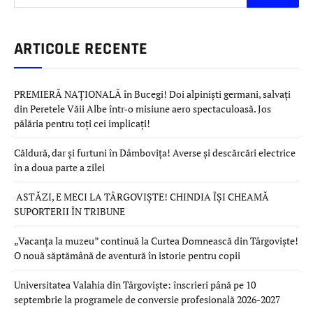
ARTICOLE RECENTE
PREMIERĂ NAȚIONALĂ în Bucegi! Doi alpiniști germani, salvați
din Peretele Văii Albe într-o misiune aero spectaculoasă. Jos
pălăria pentru toți cei implicați!
Căldură, dar și furtuni în Dâmbovița! Averse și descărcări electrice
în a doua parte a zilei
ASTĂZI, E MECI LA TÂRGOVIȘTE! CHINDIA ÎȘI CHEAMĂ
SUPORTERII ÎN TRIBUNE
„Vacanța la muzeu” continuă la Curtea Domnească din Târgoviște!
O nouă săptămână de aventură în istorie pentru copii
Universitatea Valahia din Târgoviște: înscrieri până pe 10
septembrie la programele de conversie profesională 2026-2027