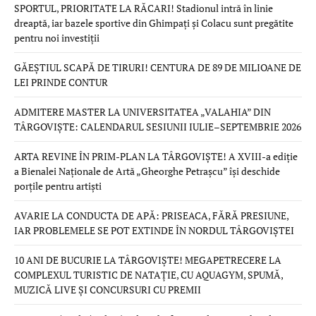
SPORTUL, PRIORITATE LA RĂCARI! Stadionul intră în linie
dreaptă, iar bazele sportive din Ghimpați și Colacu sunt pregătite
pentru noi investiții
GĂEȘTIUL SCAPĂ DE TIRURI! CENTURA DE 89 DE MILIOANE DE
LEI PRINDE CONTUR
ADMITERE MASTER LA UNIVERSITATEA „VALAHIA” DIN
TÂRGOVIȘTE: CALENDARUL SESIUNII IULIE–SEPTEMBRIE 2026
ARTA REVINE ÎN PRIM-PLAN LA TÂRGOVIȘTE! A XVIII-a ediție
a Bienalei Naționale de Artă „Gheorghe Petrașcu” își deschide
porțile pentru artiști
AVARIE LA CONDUCTA DE APĂ: PRISEACA, FĂRĂ PRESIUNE,
IAR PROBLEMELE SE POT EXTINDE ÎN NORDUL TÂRGOVIȘTEI
10 ANI DE BUCURIE LA TÂRGOVIȘTE! MEGAPETRECERE LA
COMPLEXUL TURISTIC DE NATAȚIE, CU AQUAGYM, SPUMĂ,
MUZICĂ LIVE ȘI CONCURSURI CU PREMII