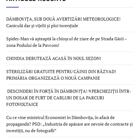
DÂMBOVIȚA, SUB DOUĂ AVERTIZĂRI METEOROLOGICE!
Caniculă dar și vijelii și ploi torențiale
Spider-Man vă așteaptă la chioșcul de ziare de pe Strada Gării –
zona Podului de la Pavcom!
CHINDIA DEBUTEAZĂ ACASĂ ÎN NOUL SEZON!
STERILIZĂRI GRATUITE PENTRU CÂINII DIN RĂZVAD!
PRIMĂRIA ORGANIZEAZĂ O NOUĂ CAMPANIE
DESCINDERI ÎN FORȚĂ ÎN DÂMBOVIȚA! 9 PERCHEZIȚII ÎNTR-
UN DOSAR DE FURT DE CABLURI DE LA PARCURI
FOTOVOLTAICE
Cu ce vine ministrul Economiei în Dâmbovița, în afară de
propagandă? PSD: „Industria de apărare are nevoie de contracte și
investiții, nu de fotografii”