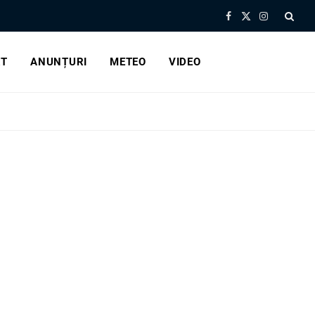
Facebook
X
Instagram
(Twitter)
RT
ANUNȚURI
METEO
VIDEO