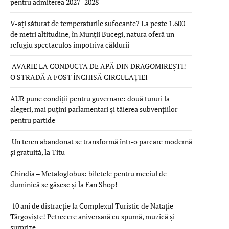
pentru admiterea 2027–2028
V-ați săturat de temperaturile sufocante? La peste 1.600
de metri altitudine, în Munții Bucegi, natura oferă un
refugiu spectaculos împotriva căldurii
AVARIE LA CONDUCTA DE APĂ DIN DRAGOMIREȘTI!
O STRADĂ A FOST ÎNCHISĂ CIRCULAȚIEI
AUR pune condiții pentru guvernare: două tururi la
alegeri, mai puțini parlamentari și tăierea subvențiilor
pentru partide
Un teren abandonat se transformă într-o parcare modernă
și gratuită, la Titu
Chindia – Metaloglobus: biletele pentru meciul de
duminică se găsesc și la Fan Shop!
10 ani de distracție la Complexul Turistic de Natație
Târgoviște! Petrecere aniversară cu spumă, muzică și
surprize