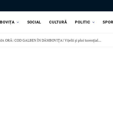
BOVIȚA
SOCIAL
CULTURĂ
POLITIC
SPO
ULTIMA ORĂ: COD GALBEN ÎN DÂMBOVIȚA! Vijelii și ploi torențiale, în această după-amiază