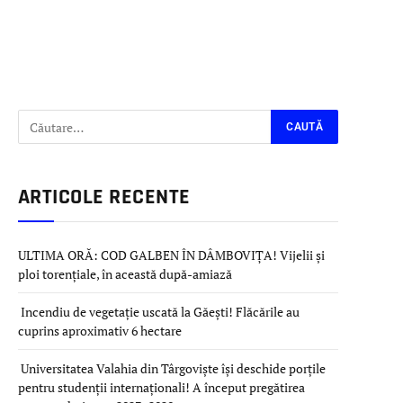
ARTICOLE RECENTE
ULTIMA ORĂ: COD GALBEN ÎN DÂMBOVIȚA! Vijelii și
ploi torențiale, în această după-amiază
Incendiu de vegetație uscată la Găești! Flăcările au
cuprins aproximativ 6 hectare
Universitatea Valahia din Târgoviște își deschide porțile
pentru studenții internaționali! A început pregătirea