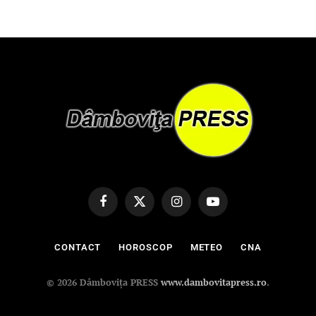
Facebook
X
Instagram
YouTube
(Twitter)
CONTACT
HOROSCOP
METEO
CNA
© 2026 Dâmbovița PRESS
www.dambovitapress.ro
.