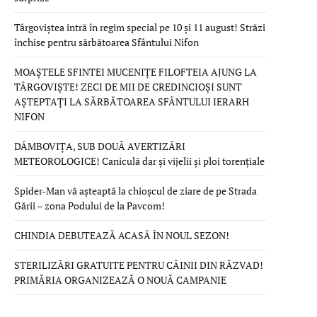
Târgoviștea intră în regim special pe 10 și 11 august! Străzi
închise pentru sărbătoarea Sfântului Nifon
MOAȘTELE SFINTEI MUCENIȚE FILOFTEIA AJUNG LA
TÂRGOVIȘTE! ZECI DE MII DE CREDINCIOȘI SUNT
AȘTEPTAȚI LA SĂRBĂTOAREA SFÂNTULUI IERARH
NIFON
DÂMBOVIȚA, SUB DOUĂ AVERTIZĂRI
METEOROLOGICE! Caniculă dar și vijelii și ploi torențiale
Spider-Man vă așteaptă la chioșcul de ziare de pe Strada
Gării – zona Podului de la Pavcom!
CHINDIA DEBUTEAZĂ ACASĂ ÎN NOUL SEZON!
STERILIZĂRI GRATUITE PENTRU CÂINII DIN RĂZVAD!
PRIMĂRIA ORGANIZEAZĂ O NOUĂ CAMPANIE