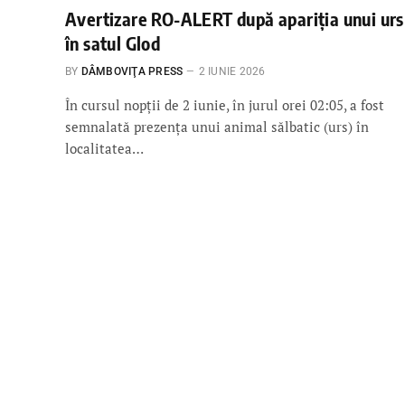
Avertizare RO-ALERT după apariția unui urs
în satul Glod
BY
DÂMBOVIŢA PRESS
2 IUNIE 2026
În cursul nopții de 2 iunie, în jurul orei 02:05, a fost
semnalată prezența unui animal sălbatic (urs) în
localitatea…