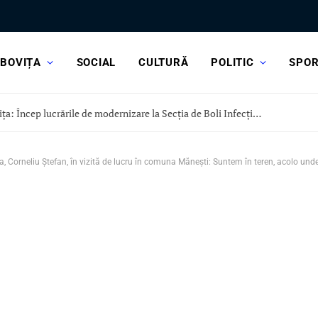
BOVIȚA
SOCIAL
CULTURĂ
POLITIC
SPO
CJ Dâmbovița: Încep lucrările de modernizare la Secția de Boli Infecțioase a Spitalului Județean Târgoviște
 Corneliu Ștefan, în vizită de lucru în comuna Mănești: Suntem în teren, acolo unde 