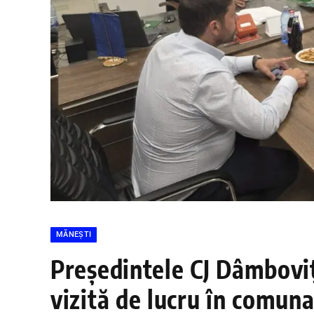
MĂNEȘTI
Președintele CJ Dâmboviț
vizită de lucru în comun