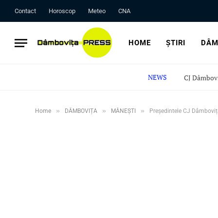
Contact
Horoscop
Meteo
CNA
HOME
ȘTIRI
DÂM
NEWS
»
»
»
Home
DÂMBOVIȚA
MĂNEȘTI
Președintele CJ Dâmbovița,