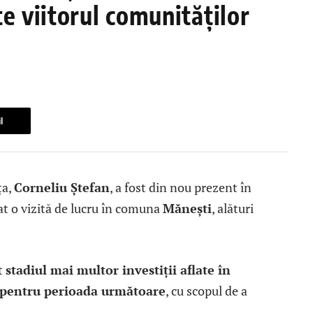
e viitorul comunităților
l
ța,
Corneliu Ștefan
, a fost din nou prezent în
at o vizită de lucru în comuna
Mănești
, alături
at
stadiul mai multor investiții aflate în
e pentru perioada următoare
, cu scopul de a