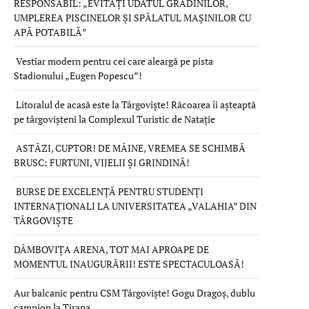
RESPONSABIL: „EVITAȚI UDATUL GRĂDINILOR,
UMPLEREA PISCINELOR ȘI SPĂLATUL MAȘINILOR CU
APĂ POTABILĂ”
Vestiar modern pentru cei care aleargă pe pista
Stadionului „Eugen Popescu”!
Litoralul de acasă este la Târgoviște! Răcoarea îi așteaptă
pe târgovișteni la Complexul Turistic de Natație
ASTĂZI, CUPTOR! DE MÂINE, VREMEA SE SCHIMBĂ
BRUSC: FURTUNI, VIJELII ȘI GRINDINĂ!
BURSE DE EXCELENȚĂ PENTRU STUDENȚI
INTERNAȚIONALI LA UNIVERSITATEA „VALAHIA” DIN
TÂRGOVIȘTE
DÂMBOVIȚA ARENA, TOT MAI APROAPE DE
MOMENTUL INAUGURĂRII! ESTE SPECTACULOASĂ!
Aur balcanic pentru CSM Târgoviște! Gogu Dragoș, dublu
campion la Tirana