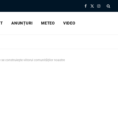
Facebook
X
Instagram
(Twitter)
RT
ANUNȚURI
METEO
VIDEO
se construiește viitorul comunităților noastre