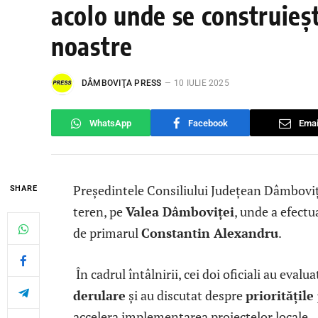
acolo unde se construieșt
noastre
DÂMBOVIŢA PRESS
10 IULIE 2025
WhatsApp
Facebook
Emai
Președintele Consiliului Județean Dâmbovi
SHARE
teren, pe
Valea Dâmboviței
, unde a efectu
de primarul
Constantin Alexandru
.
În cadrul întâlnirii, cei doi oficiali au evalu
derulare
și au discutat despre
prioritățil
accelera implementarea proiectelor locale.