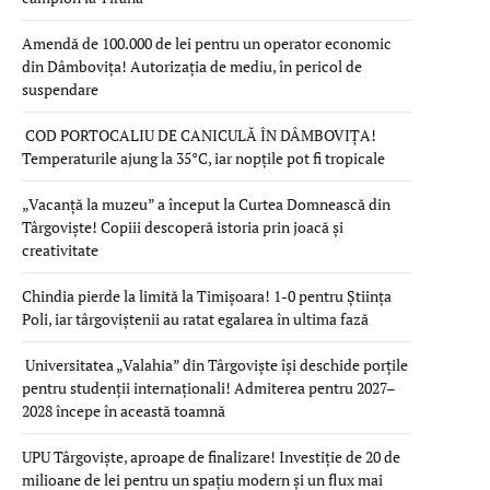
Amendă de 100.000 de lei pentru un operator economic
din Dâmbovița! Autorizația de mediu, în pericol de
suspendare
COD PORTOCALIU DE CANICULĂ ÎN DÂMBOVIȚA!
Temperaturile ajung la 35°C, iar nopțile pot fi tropicale
„Vacanță la muzeu” a început la Curtea Domnească din
Târgoviște! Copiii descoperă istoria prin joacă și
creativitate
Chindia pierde la limită la Timișoara! 1-0 pentru Știința
Poli, iar târgoviștenii au ratat egalarea în ultima fază
Universitatea „Valahia” din Târgoviște își deschide porțile
pentru studenții internaționali! Admiterea pentru 2027–
2028 începe în această toamnă
UPU Târgoviște, aproape de finalizare! Investiție de 20 de
milioane de lei pentru un spațiu modern și un flux mai