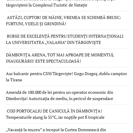
târgovișteni la Complexul Turistic de Natație
ASTĂZI, CUPTOR! DE MÂINE, VREMEA SE SCHIMBĂ BRUSC:
FURTUNI, VIJELII ȘI GRINDINĂ!
BURSE DE EXCELENȚĂ PENTRU STUDENȚI INTERNAȚIONALI
LA UNIVERSITATEA „VALAHIA” DIN TÂRGOVIȘTE
DÂMBOVIȚA ARENA, TOT MAI APROAPE DE MOMENTUL
INAUGURĂRII! ESTE SPECTACULOASĂ!
Aur balcanic pentru CSM Târgoviște! Gogu Dragoș, dublu campion
la Tirana
Amendă de 100.000 de lei pentru un operator economic din
Dâmbovița! Autorizația de mediu, în pericol de suspendare
COD PORTOCALIU DE CANICULĂ ÎN DÂMBOVIȚA!
Temperaturile ajung la 35°C, iar nopțile pot fi tropicale
„Vacanță la muzeu” a început la Curtea Domnească din