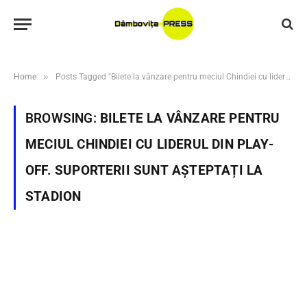
»
Home
Posts Tagged "Bilete la vânzare pentru meciul Chindiei cu liderul din play-off. Suporterii sunt așteptați la stadion"
BROWSING:
BILETE LA VÂNZARE PENTRU
MECIUL CHINDIEI CU LIDERUL DIN PLAY-
OFF. SUPORTERII SUNT AȘTEPTAȚI LA
STADION