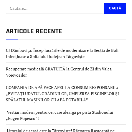
ARTICOLE RECENTE
CJ Dâmbovița: Încep lucrările de modernizare la Secția de Boli
Infecțioase a Spitalului Județean Târgoviște
Recuperare medicală GRATUITĂ la Centrul de Zi din Valea
Voievozilor
COMPANIA DE APĂ FACE APEL LA CONSUM RESPONSABIL:
„EVITAȚI UDATUL GRĂDINILOR, UMPLEREA PISCINELOR ȘI
SPĂLATUL MAȘINILOR CU APĂ POTABILĂ”
Vestiar modern pentru cei care aleargă pe pista Stadionului
„Eugen Popescu”!
Litoralul de acasă este la Târgoviște! Răcoarea îi așteaptă pe