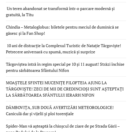
Un teren abandonat se transformă într-o parcare modernă și
gratuită, la Titu
Chindia – Metaloglobus: biletele pentru meciul de duminică se
găsesc și la Fan Shop!
10 ani de distracție la Complexul Turistic de Natație Târgoviște!
Petrecere aniversară cu spumă, muzică și surprize
Târgoviștea intră în regim special pe 10 și 11 august! Străzi închise
pentru sărbătoarea Sfântului Nifon
MOAȘTELE SFINTEI MUCENIȚE FILOFTEIA AJUNG LA
TÂRGOVIȘTE! ZECI DE MII DE CREDINCIOȘI SUNT AȘTEPTAȚI
LA SĂRBĂTOAREA SFÂNTULUI IERARH NIFON
DÂMBOVIȚA, SUB DOUĂ AVERTIZĂRI METEOROLOGICE!
Caniculă dar și vijelii și ploi torențiale
Spider-Man vă așteaptă la chioșcul de ziare de pe Strada Gării –