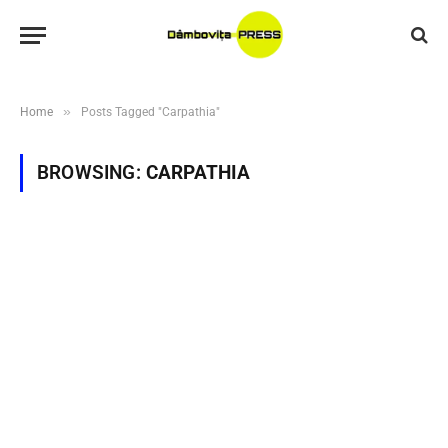
»
Home
Posts Tagged "Carpathia"
BROWSING:
CARPATHIA