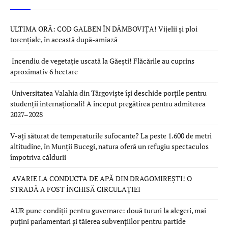
ULTIMA ORĂ: COD GALBEN ÎN DÂMBOVIȚA! Vijelii și ploi
torențiale, în această după-amiază
Incendiu de vegetație uscată la Găești! Flăcările au cuprins
aproximativ 6 hectare
Universitatea Valahia din Târgoviște își deschide porțile pentru
studenții internaționali! A început pregătirea pentru admiterea
2027–2028
V-ați săturat de temperaturile sufocante? La peste 1.600 de metri
altitudine, în Munții Bucegi, natura oferă un refugiu spectaculos
împotriva căldurii
AVARIE LA CONDUCTA DE APĂ DIN DRAGOMIREȘTI! O
STRADĂ A FOST ÎNCHISĂ CIRCULAȚIEI
AUR pune condiții pentru guvernare: două tururi la alegeri, mai
puțini parlamentari și tăierea subvențiilor pentru partide