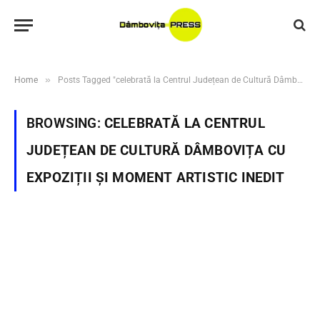
»
Home
Posts Tagged "celebrată la Centrul Județean de Cultură Dâmbovița cu expoziții și moment artistic inedit"
BROWSING:
CELEBRATĂ LA CENTRUL
JUDEȚEAN DE CULTURĂ DÂMBOVIȚA CU
EXPOZIȚII ȘI MOMENT ARTISTIC INEDIT