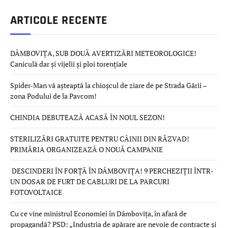
ARTICOLE RECENTE
DÂMBOVIȚA, SUB DOUĂ AVERTIZĂRI METEOROLOGICE!
Caniculă dar și vijelii și ploi torențiale
Spider-Man vă așteaptă la chioșcul de ziare de pe Strada Gării –
zona Podului de la Pavcom!
CHINDIA DEBUTEAZĂ ACASĂ ÎN NOUL SEZON!
STERILIZĂRI GRATUITE PENTRU CÂINII DIN RĂZVAD!
PRIMĂRIA ORGANIZEAZĂ O NOUĂ CAMPANIE
DESCINDERI ÎN FORȚĂ ÎN DÂMBOVIȚA! 9 PERCHEZIȚII ÎNTR-
UN DOSAR DE FURT DE CABLURI DE LA PARCURI
FOTOVOLTAICE
Cu ce vine ministrul Economiei în Dâmbovița, în afară de
propagandă? PSD: „Industria de apărare are nevoie de contracte și