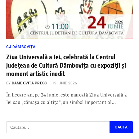
CJ DÂMBOVIŢA
Ziua Universală a Iei, celebrată la Centrul
Județean de Cultură Dâmbovița cu expoziții și
moment artistic inedit
BY
DÂMBOVIŢA PRESS
19 IUNIE 2026
În fiecare an, pe 24 iunie, este marcată Ziua Universală a
Iei sau „cămașa cu altiță”, un simbol important al…