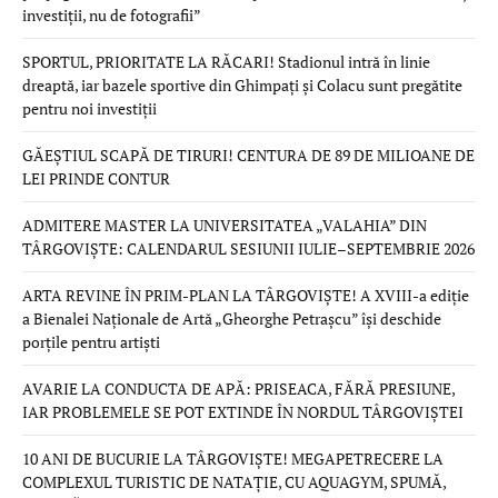
investiții, nu de fotografii”
SPORTUL, PRIORITATE LA RĂCARI! Stadionul intră în linie
dreaptă, iar bazele sportive din Ghimpați și Colacu sunt pregătite
pentru noi investiții
GĂEȘTIUL SCAPĂ DE TIRURI! CENTURA DE 89 DE MILIOANE DE
LEI PRINDE CONTUR
ADMITERE MASTER LA UNIVERSITATEA „VALAHIA” DIN
TÂRGOVIȘTE: CALENDARUL SESIUNII IULIE–SEPTEMBRIE 2026
ARTA REVINE ÎN PRIM-PLAN LA TÂRGOVIȘTE! A XVIII-a ediție
a Bienalei Naționale de Artă „Gheorghe Petrașcu” își deschide
porțile pentru artiști
AVARIE LA CONDUCTA DE APĂ: PRISEACA, FĂRĂ PRESIUNE,
IAR PROBLEMELE SE POT EXTINDE ÎN NORDUL TÂRGOVIȘTEI
10 ANI DE BUCURIE LA TÂRGOVIȘTE! MEGAPETRECERE LA
COMPLEXUL TURISTIC DE NATAȚIE, CU AQUAGYM, SPUMĂ,