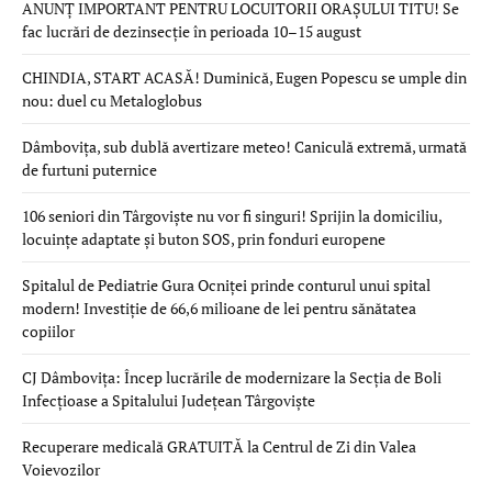
ANUNȚ IMPORTANT PENTRU LOCUITORII ORAȘULUI TITU! Se
fac lucrări de dezinsecție în perioada 10–15 august
CHINDIA, START ACASĂ! Duminică, Eugen Popescu se umple din
nou: duel cu Metaloglobus
Dâmbovița, sub dublă avertizare meteo! Caniculă extremă, urmată
de furtuni puternice
106 seniori din Târgoviște nu vor fi singuri! Sprijin la domiciliu,
locuințe adaptate și buton SOS, prin fonduri europene
Spitalul de Pediatrie Gura Ocniței prinde conturul unui spital
modern! Investiție de 66,6 milioane de lei pentru sănătatea
copiilor
CJ Dâmbovița: Încep lucrările de modernizare la Secția de Boli
Infecțioase a Spitalului Județean Târgoviște
Recuperare medicală GRATUITĂ la Centrul de Zi din Valea
Voievozilor