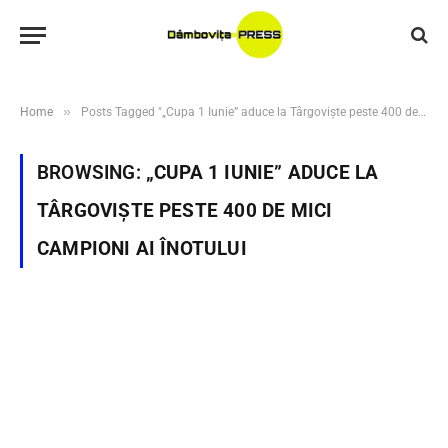
»
Home
Posts Tagged "„Cupa 1 Iunie” aduce la Târgoviște peste 400 de mici campioni ai înotului"
BROWSING:
„CUPA 1 IUNIE” ADUCE LA
TÂRGOVIȘTE PESTE 400 DE MICI
CAMPIONI AI ÎNOTULUI