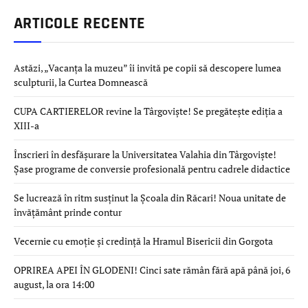
ARTICOLE RECENTE
Astăzi, „Vacanța la muzeu” îi invită pe copii să descopere lumea
sculpturii, la Curtea Domnească
CUPA CARTIERELOR revine la Târgoviște! Se pregătește ediția a
XIII-a
Înscrieri în desfășurare la Universitatea Valahia din Târgoviște!
Șase programe de conversie profesională pentru cadrele didactice
Se lucrează în ritm susținut la Școala din Răcari! Noua unitate de
învățământ prinde contur
Vecernie cu emoție și credință la Hramul Bisericii din Gorgota
OPRIREA APEI ÎN GLODENI! Cinci sate rămân fără apă până joi, 6
august, la ora 14:00