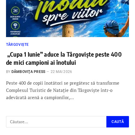
TÂRGOVIȘTE
„Cupa 1 Iunie” aduce la Târgoviște peste 400
de mici campioni ai înotului
BY
DÂMBOVIŢA PRESS
22 MAI 2026
Peste 400 de copii înotători se pregătesc să transforme
Complexul Turistic de Natație din Târgoviște într-o
adevărată arenă a campionilor,…