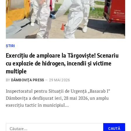
ȘTIRI
Exercițiu de amploare la Târgoviște! Scenariu
cu explozie de hidrogen, incendii și victime
multiple
BY
DÂMBOVIŢA PRESS
29 MAI 2026
Inspectoratul pentru Situații de Urgență „Basarab I”
Dâmbovița a desfășurat ieri, 28 mai 2026, un amplu
exercițiu tactic în municipiul…