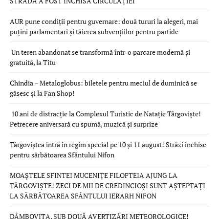
STRADĂ A FOST ÎNCHISĂ CIRCULAȚIEI
AUR pune condiții pentru guvernare: două tururi la alegeri, mai
puțini parlamentari și tăierea subvențiilor pentru partide
Un teren abandonat se transformă într-o parcare modernă și
gratuită, la Titu
Chindia – Metaloglobus: biletele pentru meciul de duminică se
găsesc și la Fan Shop!
10 ani de distracție la Complexul Turistic de Natație Târgoviște!
Petrecere aniversară cu spumă, muzică și surprize
Târgoviștea intră în regim special pe 10 și 11 august! Străzi închise
pentru sărbătoarea Sfântului Nifon
MOAȘTELE SFINTEI MUCENIȚE FILOFTEIA AJUNG LA
TÂRGOVIȘTE! ZECI DE MII DE CREDINCIOȘI SUNT AȘTEPTAȚI
LA SĂRBĂTOAREA SFÂNTULUI IERARH NIFON
DÂMBOVIȚA, SUB DOUĂ AVERTIZĂRI METEOROLOGICE!