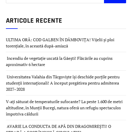
ARTICOLE RECENTE
ULTIMA ORĂ: COD GALBEN ÎN DÂMBOVIȚA! Vijelii și ploi
torențiale, în această după-amiază
Incendiu de vegetație uscată la Găești! Flăcările au cuprins
aproximativ 6 hectare
Universitatea Valahia din Târgoviște își deschide porțile pentru
studenții internaționali! A început pregătirea pentru admiterea
2027–2028
V-ați săturat de temperaturile sufocante? La peste 1.600 de metri
altitudine, în Munții Bucegi, natura oferă un refugiu spectaculos
împotriva căldurii
AVARIE LA CONDUCTA DE APĂ DIN DRAGOMIREȘTI! O