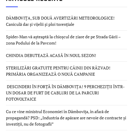
DÂMBOVIȚA, SUB DOUĂ AVERTIZĂRI METEOROLOGICE!
Caniculă dar și vijelii și ploi torențiale
Spider-Man vă așteaptă la chioșcul de ziare de pe Strada Gării –
zona Podului de la Pavcom!
CHINDIA DEBUTEAZĂ ACASĂ ÎN NOUL SEZON!
STERILIZĂRI GRATUITE PENTRU CÂINII DIN RĂZVAD!
PRIMĂRIA ORGANIZEAZĂ O NOUĂ CAMPANIE
DESCINDERI ÎN FORȚĂ ÎN DÂMBOVIȚA! 9 PERCHEZIȚII ÎNTR-
UN DOSAR DE FURT DE CABLURI DE LA PARCURI
FOTOVOLTAICE
Cu ce vine ministrul Economiei în Dâmbovița, în afară de
propagandă? PSD: „Industria de apărare are nevoie de contracte și
investiții, nu de fotografii”