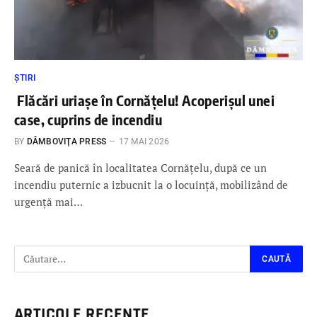
ȘTIRI
Flăcări uriașe în Cornățelu! Acoperișul unei
case, cuprins de incendiu
BY
DÂMBOVIŢA PRESS
17 MAI 2026
Seară de panică în localitatea Cornățelu, după ce un
incendiu puternic a izbucnit la o locuință, mobilizând de
urgență mai…
ARTICOLE RECENTE