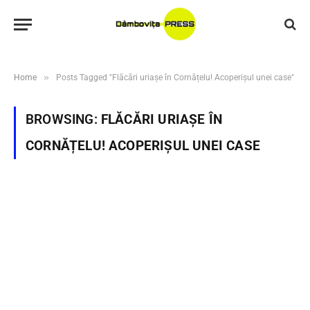
»
Home
Posts Tagged "Flăcări uriașe în Cornățelu! Acoperișul unei case"
BROWSING:
FLĂCĂRI URIAȘE ÎN
CORNĂȚELU! ACOPERIȘUL UNEI CASE