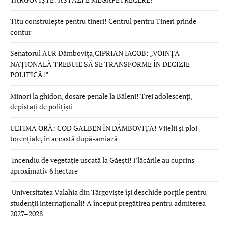
Titu construiește pentru tineri! Centrul pentru Tineri prinde
contur
Senatorul AUR Dâmbovița,CIPRIAN IACOB: „VOINȚA
NAȚIONALĂ TREBUIE SĂ SE TRANSFORME ÎN DECIZIE
POLITICĂ!”
Minori la ghidon, dosare penale la Băleni! Trei adolescenți,
depistați de polițiști
ULTIMA ORĂ: COD GALBEN ÎN DÂMBOVIȚA! Vijelii și ploi
torențiale, în această după-amiază
Incendiu de vegetație uscată la Găești! Flăcările au cuprins
aproximativ 6 hectare
Universitatea Valahia din Târgoviște își deschide porțile pentru
studenții internaționali! A început pregătirea pentru admiterea
2027–2028