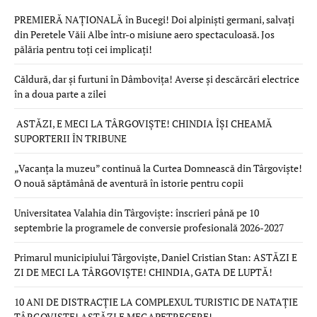
PREMIERĂ NAȚIONALĂ în Bucegi! Doi alpiniști germani, salvați
din Peretele Văii Albe într-o misiune aero spectaculoasă. Jos
pălăria pentru toți cei implicați!
Căldură, dar și furtuni în Dâmbovița! Averse și descărcări electrice
în a doua parte a zilei
ASTĂZI, E MECI LA TÂRGOVIȘTE! CHINDIA ÎȘI CHEAMĂ
SUPORTERII ÎN TRIBUNE
„Vacanța la muzeu” continuă la Curtea Domnească din Târgoviște!
O nouă săptămână de aventură în istorie pentru copii
Universitatea Valahia din Târgoviște: înscrieri până pe 10
septembrie la programele de conversie profesională 2026-2027
Primarul municipiului Târgoviște, Daniel Cristian Stan: ASTĂZI E
ZI DE MECI LA TÂRGOVIȘTE! CHINDIA, GATA DE LUPTĂ!
10 ANI DE DISTRACȚIE LA COMPLEXUL TURISTIC DE NATAȚIE
TÂRGOVIȘTE! ASTĂZI E MEGAPETRECERE!