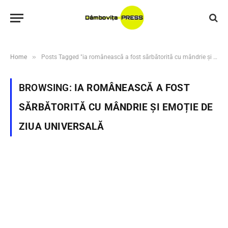
»
Home
Posts Tagged "ia românească a fost sărbătorită cu mândrie și emoție de Ziua Universală"
BROWSING:
IA ROMÂNEASCĂ A FOST
SĂRBĂTORITĂ CU MÂNDRIE ȘI EMOȚIE DE
ZIUA UNIVERSALĂ