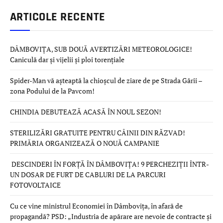
ARTICOLE RECENTE
DÂMBOVIȚA, SUB DOUĂ AVERTIZĂRI METEOROLOGICE!
Caniculă dar și vijelii și ploi torențiale
Spider-Man vă așteaptă la chioșcul de ziare de pe Strada Gării –
zona Podului de la Pavcom!
CHINDIA DEBUTEAZĂ ACASĂ ÎN NOUL SEZON!
STERILIZĂRI GRATUITE PENTRU CÂINII DIN RĂZVAD!
PRIMĂRIA ORGANIZEAZĂ O NOUĂ CAMPANIE
DESCINDERI ÎN FORȚĂ ÎN DÂMBOVIȚA! 9 PERCHEZIȚII ÎNTR-
UN DOSAR DE FURT DE CABLURI DE LA PARCURI
FOTOVOLTAICE
Cu ce vine ministrul Economiei în Dâmbovița, în afară de
propagandă? PSD: „Industria de apărare are nevoie de contracte și