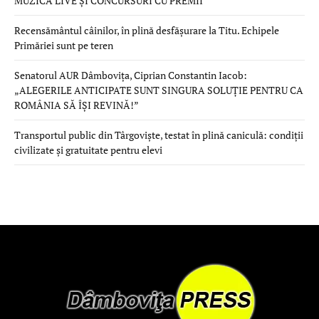
MUZICĂ LIVE ȘI CONCURSURI CU PREMII
Recensământul câinilor, în plină desfășurare la Titu. Echipele
Primăriei sunt pe teren
Senatorul AUR Dâmbovița, Ciprian Constantin Iacob:
„ALEGERILE ANTICIPATE SUNT SINGURA SOLUȚIE PENTRU CA
ROMÂNIA SĂ ÎȘI REVINĂ!”
Transportul public din Târgoviște, testat în plină caniculă: condiții
civilizate și gratuitate pentru elevi