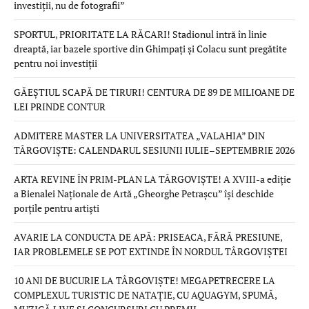
investiții, nu de fotografii”
SPORTUL, PRIORITATE LA RĂCARI! Stadionul intră în linie
dreaptă, iar bazele sportive din Ghimpați și Colacu sunt pregătite
pentru noi investiții
GĂEȘTIUL SCAPĂ DE TIRURI! CENTURA DE 89 DE MILIOANE DE
LEI PRINDE CONTUR
ADMITERE MASTER LA UNIVERSITATEA „VALAHIA” DIN
TÂRGOVIȘTE: CALENDARUL SESIUNII IULIE–SEPTEMBRIE 2026
ARTA REVINE ÎN PRIM-PLAN LA TÂRGOVIȘTE! A XVIII-a ediție
a Bienalei Naționale de Artă „Gheorghe Petrașcu” își deschide
porțile pentru artiști
AVARIE LA CONDUCTA DE APĂ: PRISEACA, FĂRĂ PRESIUNE,
IAR PROBLEMELE SE POT EXTINDE ÎN NORDUL TÂRGOVIȘTEI
10 ANI DE BUCURIE LA TÂRGOVIȘTE! MEGAPETRECERE LA
COMPLEXUL TURISTIC DE NATAȚIE, CU AQUAGYM, SPUMĂ,