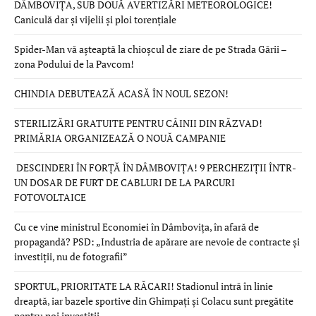
DÂMBOVIȚA, SUB DOUĂ AVERTIZĂRI METEOROLOGICE!
Caniculă dar și vijelii și ploi torențiale
Spider-Man vă așteaptă la chioșcul de ziare de pe Strada Gării –
zona Podului de la Pavcom!
CHINDIA DEBUTEAZĂ ACASĂ ÎN NOUL SEZON!
STERILIZĂRI GRATUITE PENTRU CÂINII DIN RĂZVAD!
PRIMĂRIA ORGANIZEAZĂ O NOUĂ CAMPANIE
DESCINDERI ÎN FORȚĂ ÎN DÂMBOVIȚA! 9 PERCHEZIȚII ÎNTR-
UN DOSAR DE FURT DE CABLURI DE LA PARCURI
FOTOVOLTAICE
Cu ce vine ministrul Economiei în Dâmbovița, în afară de
propagandă? PSD: „Industria de apărare are nevoie de contracte și
investiții, nu de fotografii”
SPORTUL, PRIORITATE LA RĂCARI! Stadionul intră în linie
dreaptă, iar bazele sportive din Ghimpați și Colacu sunt pregătite
pentru noi investiții