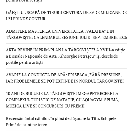
GĂEȘTIUL SCAPĂ DE TIRURI! CENTURA DE 89 DE MILIOANE DE
LEI PRINDE CONTUR
ADMITERE MASTER LA UNIVERSITATEA „VALAHIA” DIN
TÂRGOVIȘTE: CALENDARUL SESIUNII IULIE–SEPTEMBRIE 2026
ARTA REVINE ÎN PRIM-PLAN LA TÂRGOVIȘTE! A XVIII-a ediție
a Bienalei Naționale de Artă „Gheorghe Petrașcu” își deschide
porțile pentru artiști
AVARIE LA CONDUCTA DE APĂ: PRISEACA, FĂRĂ PRESIUNE,
IAR PROBLEMELE SE POT EXTINDE ÎN NORDUL TÂRGOVIȘTEI
10 ANI DE BUCURIE LA TÂRGOVIȘTE! MEGAPETRECERE LA
COMPLEXUL TURISTIC DE NATAȚIE, CU AQUAGYM, SPUMĂ,
MUZICĂ LIVE ȘI CONCURSURI CU PREMII
Recensământul câinilor, în plină desfășurare la Titu. Echipele
Primăriei sunt pe teren