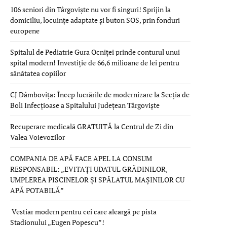
106 seniori din Târgoviște nu vor fi singuri! Sprijin la
domiciliu, locuințe adaptate și buton SOS, prin fonduri
europene
Spitalul de Pediatrie Gura Ocniței prinde conturul unui
spital modern! Investiție de 66,6 milioane de lei pentru
sănătatea copiilor
CJ Dâmbovița: Încep lucrările de modernizare la Secția de
Boli Infecțioase a Spitalului Județean Târgoviște
Recuperare medicală GRATUITĂ la Centrul de Zi din
Valea Voievozilor
COMPANIA DE APĂ FACE APEL LA CONSUM
RESPONSABIL: „EVITAȚI UDATUL GRĂDINILOR,
UMPLEREA PISCINELOR ȘI SPĂLATUL MAȘINILOR CU
APĂ POTABILĂ”
Vestiar modern pentru cei care aleargă pe pista
Stadionului „Eugen Popescu”!