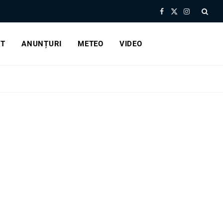
Facebook
X
Instagram
(Twitter)
RT
ANUNȚURI
METEO
VIDEO