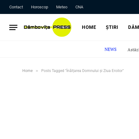
Contact
Horoscop
Meteo
CNA
HOME
ȘTIRI
DÂM
NEWS
»
Home
Posts Tagged "Înălțarea Domnului și Ziua Eroilor"