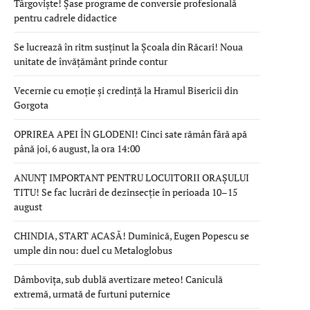
Târgoviște! Șase programe de conversie profesională
pentru cadrele didactice
Se lucrează în ritm susținut la Școala din Răcari! Noua
unitate de învățământ prinde contur
Vecernie cu emoție și credință la Hramul Bisericii din
Gorgota
OPRIREA APEI ÎN GLODENI! Cinci sate rămân fără apă
până joi, 6 august, la ora 14:00
ANUNȚ IMPORTANT PENTRU LOCUITORII ORAȘULUI
TITU! Se fac lucrări de dezinsecție în perioada 10–15
august
CHINDIA, START ACASĂ! Duminică, Eugen Popescu se
umple din nou: duel cu Metaloglobus
Dâmbovița, sub dublă avertizare meteo! Caniculă
extremă, urmată de furtuni puternice