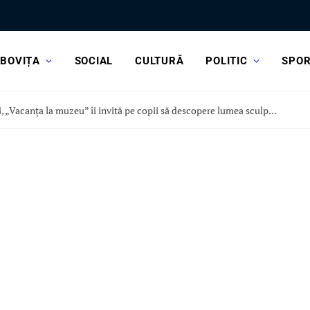
BOVIȚA
SOCIAL
CULTURĂ
POLITIC
SPO
Astăzi, „Vacanța la muzeu” îi invită pe copii să descopere lumea sculpturii, la Curtea Domnească