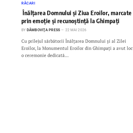
RĂCARI
Înălțarea Domnului și Ziua Eroilor, marcate
prin emoție și recunoștință la Ghimpați
BY
DÂMBOVIŢA PRESS
22 MAI 2026
Cu prilejul sărbătorii Înălțarea Domnului și al Zilei
Eroilor, la Monumentul Eroilor din Ghimpați a avut loc
o ceremonie dedicată…