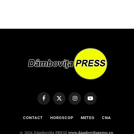
Facebook
X
Instagram
YouTube
(Twitter)
CONTACT
HOROSCOP
METEO
CNA
© 2026 Dâmbovița PRESS
www.dambovitapress.ro
.