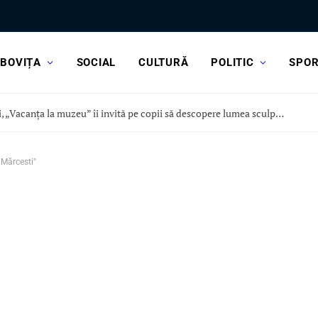
BOVIȚA
SOCIAL
CULTURĂ
POLITIC
SPO
Astăzi, „Vacanța la muzeu” îi invită pe copii să descopere lumea sculpturii, la Curtea Domnească
 Mărcesti"