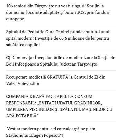
106 seniori din Târgoviște nu vor fi singuri! Sprijin la
domiciliu, locuințe adaptate și buton SOS, prin fonduri
europene
Spitalul de Pediatrie Gura Ocniței prinde conturul unui
spital modern! Investiție de 66,6 milioane de lei pentru
sănătatea copiilor
CJ Dâmbovița: Încep lucrările de modernizare la Secția de
Boli Infecțioase a Spitalului Județean Târgoviște
Recuperare medicală GRATUITĂ la Centrul de Zi din
Valea Voievozilor
COMPANIA DE APĂ FACE APEL LA CONSUM
RESPONSABIL: „EVITAȚI UDATUL GRĂDINILOR,
UMPLEREA PISCINELOR ȘI SPĂLATUL MAȘINILOR CU
APĂ POTABILĂ”
Vestiar modern pentru cei care aleargă pe pista
Stadionului „Eugen Popescu”!