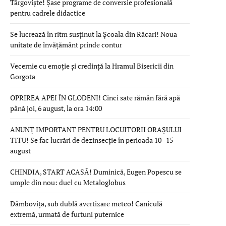
Târgoviște! Șase programe de conversie profesională
pentru cadrele didactice
Se lucrează în ritm susținut la Școala din Răcari! Noua
unitate de învățământ prinde contur
Vecernie cu emoție și credință la Hramul Bisericii din
Gorgota
OPRIREA APEI ÎN GLODENI! Cinci sate rămân fără apă
până joi, 6 august, la ora 14:00
ANUNȚ IMPORTANT PENTRU LOCUITORII ORAȘULUI
TITU! Se fac lucrări de dezinsecție în perioada 10–15
august
CHINDIA, START ACASĂ! Duminică, Eugen Popescu se
umple din nou: duel cu Metaloglobus
Dâmbovița, sub dublă avertizare meteo! Caniculă
extremă, urmată de furtuni puternice