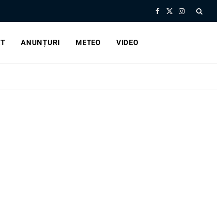
Facebook
X
Instagram
(Twitter)
RT
ANUNȚURI
METEO
VIDEO