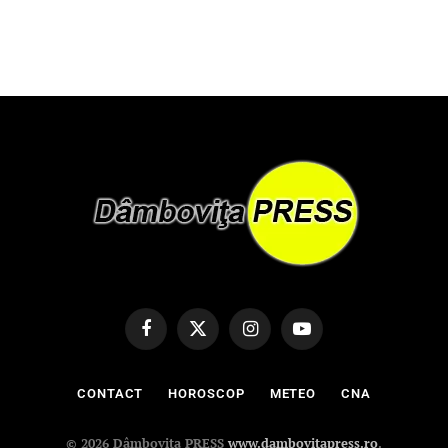
Facebook
X
Instagram
YouTube
(Twitter)
CONTACT
HOROSCOP
METEO
CNA
© 2026 Dâmbovița PRESS
www.dambovitapress.ro
.