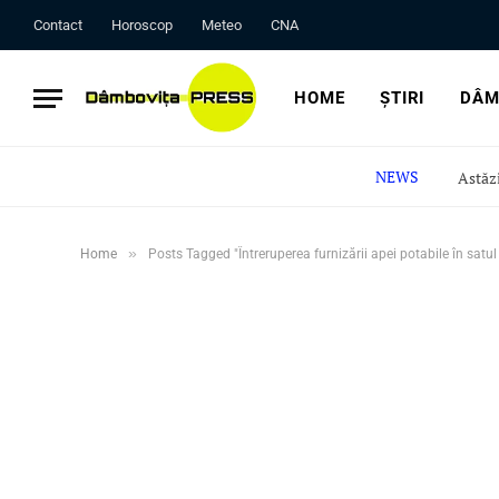
Contact
Horoscop
Meteo
CNA
HOME
ȘTIRI
DÂM
NEWS
»
Home
Posts Tagged "Întreruperea furnizării apei potabile în satul